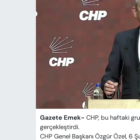
KADIN
SAĞLIK
SPOR
KÜLTÜR-SANAT
MAGAZİN
ÖZEL HABER
YAZAR KÖŞESİ
SİYASET
Gazete Emek-
CHP, bu haftaki gr
gerçekleştirdi.
VAN VE DİYARBAKIR HABERLERİ
CHP Genel Başkanı Özgür Özel, 6 Şub