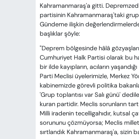
Kahramanmaraş'a gitti. Depremzedele
partisinin Kahramanmaraş'taki grup t
Gündeme ilişkin değerlendirmelerd
başlıklar şöyle:
"Deprem bölgesinde hâlâ gözyaşları k
Cumhuriyet Halk Partisi olarak bu 
bir ilde kayıpların, acıların yaşand
Parti Meclisi üyelerimizle, Merkez Yö
kabinemizde görevli politika bakanla
'Grup toplantısı var Salı günü' dedile
kuran partidir. Meclis sorunların tar
Milli iradenin tecelligahıdır, kutsal 
sorununu çözmüyorsa; Meclis milleti
sırtlandık Kahramanmaraş'a, sizin ba