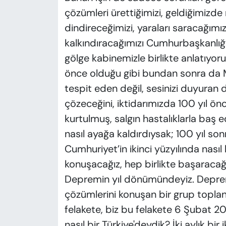
çözümleri ürettiğimizi, geldiğimizde n
dindireceğimizi, yaraları saracağımı
kalkındıracağımızı Cumhurbaşkanlığı 
gölge kabinemizle birlikte anlatıyor
önce olduğu gibi bundan sonra da Ma
tespit eden değil, sesinizi duyuran de
çözeceğini, iktidarımızda 100 yıl ön
kurtulmuş, salgın hastalıklarla baş e
nasıl ayağa kaldırdıysak; 100 yıl s
Cumhuriyet’in ikinci yüzyılında nasıl 
konuşacağız, hep birlikte başaracağı
Depremin yıl dönümündeyiz. Deprem 
çözümlerini konuşan bir grup toplantı
felakete, biz bu felakete 6 Şubat 
nasıl bir Türkiye'deydik? İki aylık bi