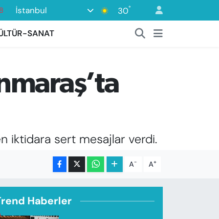
°
İstanbul
30
8
2
ÜLTÜR-SANAT
8
3
nmaraş’ta
4
8
iktidara sert mesajlar verdi.
-
+
A
A
Trend Haberler