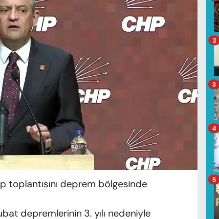
2
3
4
5
up toplantısını deprem bölgesinde
at depremlerinin 3. yılı nedeniyle