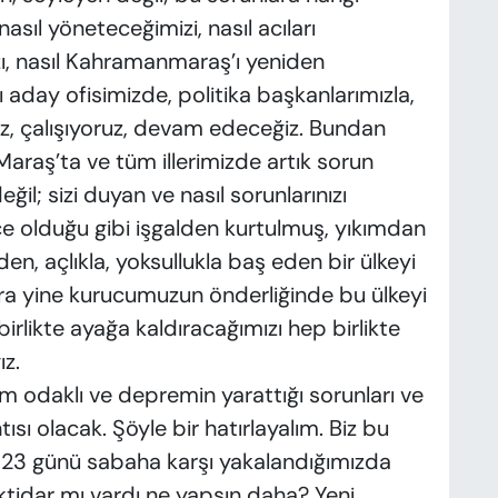
asıl yöneteceğimizi, nasıl acıları
zı, nasıl Kahramanmaraş’ı yeniden
aday ofisimizde, politika başkanlarımızla,
uz, çalışıyoruz, devam edeceğiz. Bundan
raş’ta ve tüm illerimizde artık sorun
ğil; sizi duyan ve nasıl sorunlarınızı
ce olduğu gibi işgalden kurtulmuş, yıkımdan
den, açlıkla, yoksullukla baş eden bir ülkeyi
onra yine kurucumuzun önderliğinde bu ülkeyi
birlikte ayağa kaldıracağımızı hep birlikte
z.
odaklı ve depremin yarattığı sorunları ve
sı olacak. Şöyle bir hatırlayalım. Biz bu
2023 günü sabaha karşı yakalandığımızda
r iktidar mı vardı ne yapsın daha? Yeni