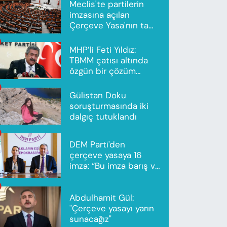
Meclis'te partilerin
imzasına açılan
Çerçeve Yasa'nın tam
metni yayımlandı
MHP’li Feti Yıldız:
TBMM çatısı altında
özgün bir çözüm
modeli oluşturuldu
Gülistan Doku
soruşturmasında iki
dalgıç tutuklandı
DEM Parti'den
çerçeve yasaya 16
imza: “Bu imza barış ve
ortak gelecek için”
Abdulhamit Gül:
"Çerçeve yasayı yarın
sunacağız"