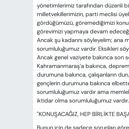
yönetimlerimiz tarafından düzenli b
milletvekillerimizin, parti meclisi üyel
gördüğümüzü, göremediğimizi konuş
görevimizi yapmaya devam edeceği
Ancak şu kadarını söyleyelim; ana m
sorumluluğumuz vardır. Eksikleri s
Ancak genel vaziyete bakınca son s
Kahramanmaraş’a bakınca, deprem b
durumuna bakınca, çalışanların dur
gençlerin durumuna bakınca elbette 
sorumluluğumuz vardır ama memleke
iktidar olma sorumluluğumuz vardır.
"KONUŞACAĞIZ, HEP BİRLİKTE BAŞ
Bunun için de sadece sorunları göre