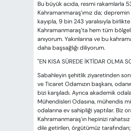
Bu büyük acıda, resmi rakamlarla 53 
Kahramanmaraş’ımız da; depremin 
kayıpla, 9 bin 243 yaralısıyla birlik
Kahramanmaraş’ta hem tüm bölgelerd
anıyorum. Yakınlarına ve bu kahrama
daha başsağlığı diliyorum.
"EN KISA SÜREDE İKTİDAR OLMA 
Sabahleyin şehitlik ziyaretinden s
ve Ticaret Odamızın başkanı, odanın
bizi karşıladı. Ayrıca akademik odal
Mühendisleri Odasına, mühendis mi
odalarına ev sahipliği yaptılar. Biz 
Kahramanmaraş’ın hepinizi rahatsız e
dile getirilen, örgütümüz tarafından;