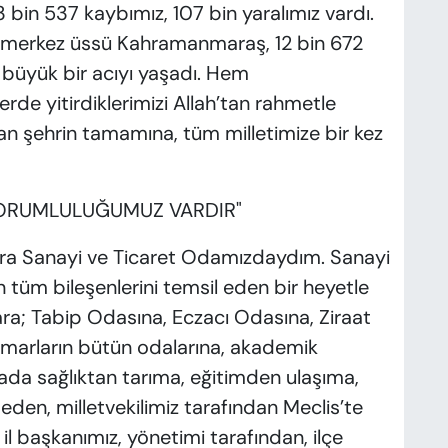
bin 537 kaybımız, 107 bin yaralımız vardı.
merkez üssü Kahramanmaraş, 12 bin 672
te büyük bir acıyı yaşadı. Hem
e yitirdiklerimizi Allah’tan rahmetle
n şehrin tamamına, tüm milletimize bir kez
SORUMLULUĞUMUZ VARDIR"
onra Sanayi ve Ticaret Odamızdaydım. Sanayi
 tüm bileşenlerini temsil eden bir heyetle
ara; Tabip Odasına, Eczacı Odasına, Ziraat
marların bütün odalarına, akademik
orada sağlıktan tarıma, eğitimden ulaşıma,
den, milletvekilimiz tarafından Meclis’te
 il başkanımız, yönetimi tarafından, ilçe