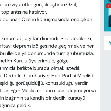
re ziyaretler gerçekleştiren Özel,
6
oplantısına katılıyor.
e bulunan Özel'in konuşmasında öne çıkan
urumadı, ağıtlar dinmedi. Bize dediler ki;
Y
haftayı deprem bölgesinde geçirmek ve her
ığı bu illerde yıl dönümünde tüm grubumuzla,
netim Kurulu üyelerimizle, gölge
rımızla birlikte burada olmak istedik.
r. Dedik ki; Cumhuriyet Halk Partisi Meclis'i
tışıldığı, görüşüldüğü, konuşulduğu yerdir.
çatıdır. Eğer Meclis milletin sesini duymuyorsa,
n bağrının ta kendisidir dedik, kürsüyü
ğrınıza geldik.