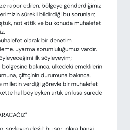
ize rapor edilen, bölgeye gönderdiğimiz
erimizin sürekli bildirdiği bu sorunları;
tuk, not ettik ve bu konuda muhalefet
z.
uhalefet olarak bir denetim
öyleme, uyarma sorumluluğumuz vardır.
öyleyeceğimi ilk söyleyeyim;
ölgesine bakınca, ülkedeki emeklilerin
umuna, çiftçinin durumuna bakınca,
milletin verdiği görevle bir muhalefet
tte hal böyleyken artık en kısa sürede
ARACAĞIZ"
n, söyleyen değil; bu sorunlara hangi