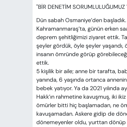
"BİR DENETİM SORUMLULUĞUMUZ 
Dün sabah Osmaniye’den başladık. 
Kahramanmaraş’ta, günün erken saatl
deprem şehitliğimizi ziyaret ettik. Ta
şeyler gördük, öyle şeyler yaşandı, 
insanın ömründe görüp görebileceği 
ettik.
5 kişilik bir aile; anne bir tarafta,
yanında, 6 yaşında ortanca annenin 
bebek yatıyor. Ya da 2021 yılında a
Hakk’ın rahmetine kavuşmuş, iki ikiz
ömürler bitti hiç başlamadan, ne ömü
kavuşamadan. Askere gidip de döne
dönemeyenler oldu, yurttan dönüp e