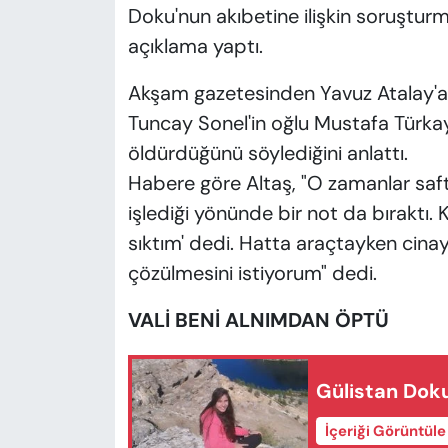
Doku'nun akıbetine ilişkin soruşturm
açıklama yaptı.
Akşam gazetesinden Yavuz Atalay'a 
Tuncay Sonel'in oğlu Mustafa Türkay
öldürdüğünü söylediğini anlattı.
Habere göre Altaş, "O zamanlar saft
işlediği yönünde bir not da bıraktı.
sıktım' dedi. Hatta araçtayken cina
çözülmesini istiyorum" dedi.
VALİ BENİ ALNIMDAN ÖPTÜ
Gülistan Doku
İçeriği Görüntül