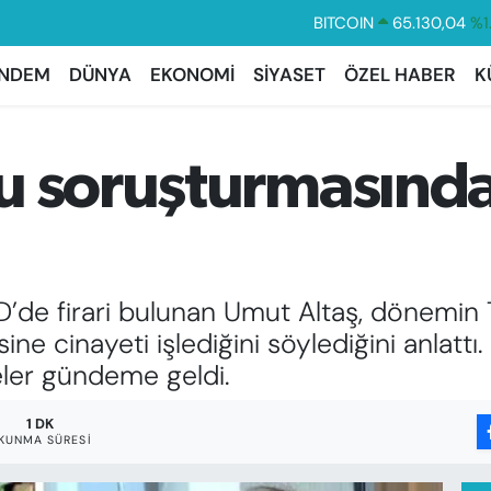
DOLAR
47,7106
%0.
EURO
55,1652
%0.
NDEM
DÜNYA
EKONOMİ
SİYASET
ÖZEL HABER
K
STERLİN
64,4046
%0.
GRAM ALTIN
6648.99
%2.
u soruşturmasında
BİST100
13.773
%-
BITCOIN
65.130,04
%1
’de firari bulunan Umut Altaş, dönemin 
ne cinayeti işlediğini söylediğini anlattı.
eler gündeme geldi.
1 DK
KUNMA SÜRESI