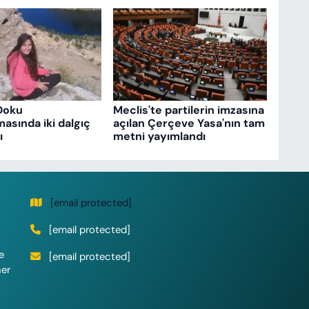
Doku
Meclis'te partilerin imzasına
asında iki dalgıç
açılan Çerçeve Yasa'nın tam
ı
metni yayımlandı
[email protected]
[email protected]
e
[email protected]
her