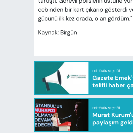
tartıştı. Görevli polislerin üstüne y
cebinden bir kart çıkarıp gösterdi 
gücünü ilk kez orada, o an gördüm."
Kaynak: Birgün
EDITÖRÜN SEÇTIĞI
Gazete Emek'te
telifli haber ç
EDITÖRÜN SEÇTIĞI
Murat Kurum'u
paylaşım geld