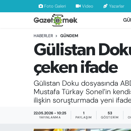
Foto Galeri
Video
Yazarlar
GÜ
DÜNYA
Nöbetçi Eczaneler
HABERLER
GÜNDEM
EKONOMİ
Hava Durumu
Gülistan Dok
EMEK HABERLERİ
İstanbul Namaz Vakitleri
çeken ifade
YENİ MEDYADA EMEK GAZETECİLİĞİNİ
Trafik Durumu
GELİŞTİRMEK
Gülistan Doku dosyasında ABD
Süper Lig Puan Durumu ve Fikstür
FAYDALI BİLGİLER
Mustafa Türkay Sonel’in kendisi
Tüm Manşetler
ilişkin soruşturmada yeni ifad
GÜNDEM
Son Dakika Haberleri
22.05.2026 - 10:25
1
53
YAYINLANMA
PAYLAŞIM
GÖSTERIM
O
EĞİTİM
Haber Arşivi