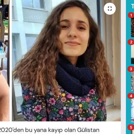
1
2
3
4
5
020'den bu yana kayıp olan Gülistan