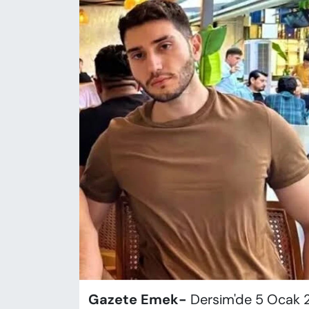
KADIN
SAĞLIK
SPOR
KÜLTÜR-SANAT
MAGAZİN
ÖZEL HABER
YAZAR KÖŞESİ
SİYASET
VAN VE DİYARBAKIR HABERLERİ
Gazete Emek-
Dersim'de 5 Ocak 2