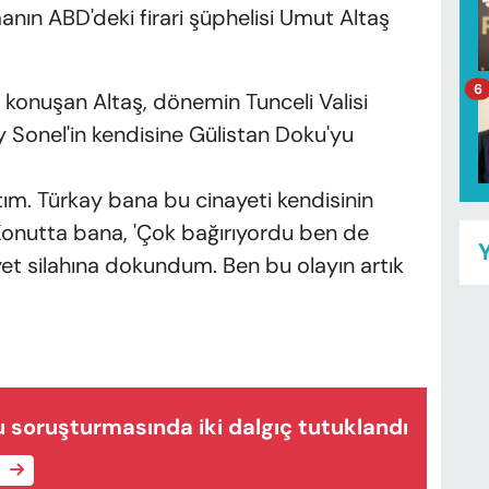
anın ABD'deki firari şüphelisi Umut Altaş
6
konuşan Altaş, dönemin Tunceli Valisi
 Sonel'in kendisine Gülistan Doku'yu
ım. Türkay bana bu cinayeti kendisinin
 Konutta bana, 'Çok bağırıyordu ben de
Y
yet silahına dokundum. Ben bu olayın artık
 soruşturmasında iki dalgıç tutuklandı
e