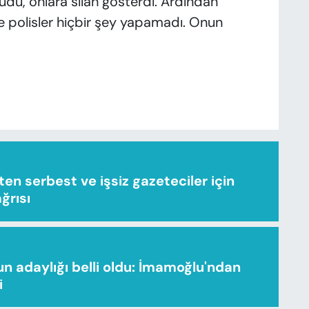
ürüdü, onlara silah gösterdi. Ardından
ve polisler hiçbir şey yapamadı. Onun
n serbest ve işsiz gazeteciler için
ağrısı
n adaylığı belli oldu: İmamoğlu'ndan
i