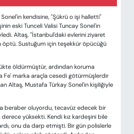
nel'in kendisine, "Şükrü o işi halletti"
inin eski Tunceli Valisi Tuncay Sonel'in
i. Altaş, "İstanbul'daki evlerini ziyaret
n öptü. Sustuğum için teşekkür öpücüğü
adükte öldürmüştür, ardından koruma
ta Fe' marka araçla cesedi götürmüşlerdir
n Altaş, Mustafa Türkay Sonel'in kişiliğiyle
 da beraber oluyordu, tecavüz edecek bir
 derece yüksekti. Kendi kız kardeşini bile
ardı, onu da darp etmişti. Bir gün polislerle