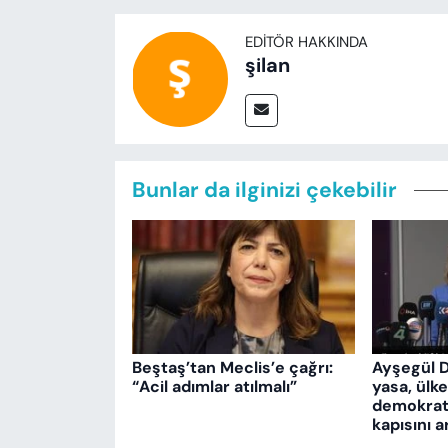
EDITÖR HAKKINDA
şilan
Bunlar da ilginizi çekebilir
Beştaş’tan Meclis’e çağrı:
Ayşegül 
“Acil adımlar atılmalı”
yasa, ülk
demokrati
kapısını a