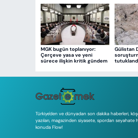
MGK bugün toplanıyor:
Gülistan 
Çerçeve yasa ve yeni
soruşturm
sürece ilişkin kritik gündem
tutukland
Türkiye'den ve dünyadan son dakika haberleri, köş
yazıları, magazinden siyasete, spordan seyahate 
konuda Flow!