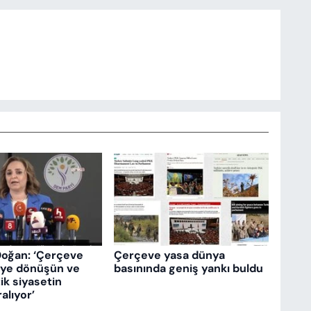
Doğan: ‘Çerçeve
Çerçeve yasa dünya
eye dönüşün ve
basınında geniş yankı buldu
k siyasetin
ralıyor’