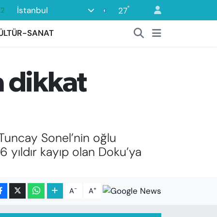
°
İstanbul
27
17
27
ÜLTÜR-SANAT
35
59
 dikkat
19
.2
Tuncay Sonel’nin oğlu
 6 yıldır kayıp olan Doku’ya
-
+
A
A