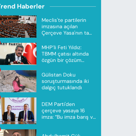
Trend Haberler
Meclis'te partilerin
imzasına açılan
Çerçeve Yasa'nın tam
metni yayımlandı
MHP’li Feti Yıldız:
TBMM çatısı altında
özgün bir çözüm
modeli oluşturuldu
Gülistan Doku
soruşturmasında iki
dalgıç tutuklandı
DEM Parti'den
çerçeve yasaya 16
imza: “Bu imza barış ve
ortak gelecek için”
Abdulhamit Gül: