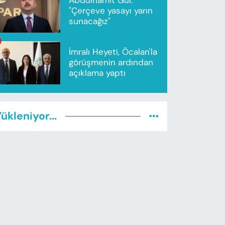
"Çerçeve yasayı yarın
sunacağız"
İmralı Heyeti, Öcalan'la
görüşmenin ardından
açıklama yaptı
ükleniyor...