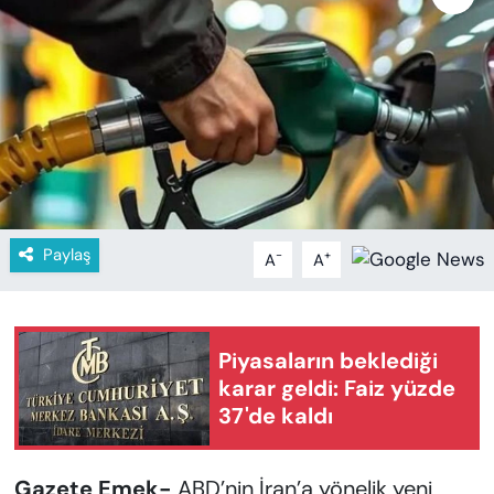
KADIN
SAĞLIK
SPOR
KÜLTÜR-SANAT
MAGAZİN
Paylaş
-
+
A
A
ÖZEL HABER
YAZAR KÖŞESİ
Piyasaların beklediği
karar geldi: Faiz yüzde
SİYASET
37'de kaldı
VAN VE DİYARBAKIR HABERLERİ
Gazete Emek-
ABD’nin İran’a yönelik yeni