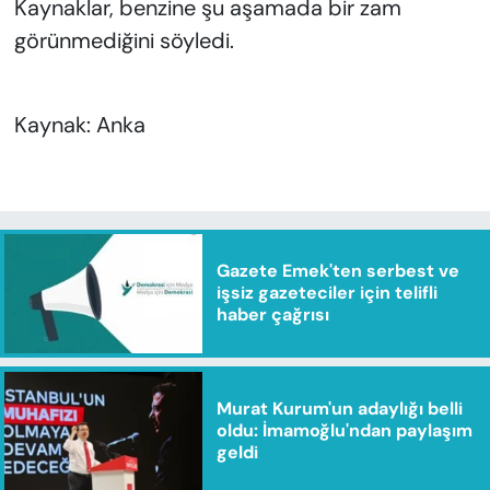
Kaynaklar, benzine şu aşamada bir zam
görünmediğini söyledi.
Kaynak: Anka
Gazete Emek'ten serbest ve
işsiz gazeteciler için telifli
haber çağrısı
Murat Kurum'un adaylığı belli
oldu: İmamoğlu'ndan paylaşım
geldi