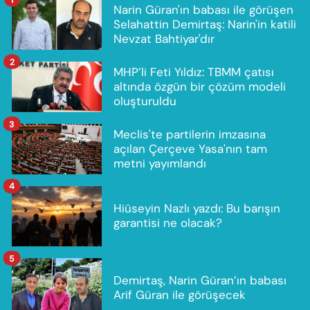
Narin Güran'ın babası ile görüşen
Selahattin Demirtaş: Narin'in katili
Nevzat Bahtiyar'dır
2
MHP’li Feti Yıldız: TBMM çatısı
altında özgün bir çözüm modeli
oluşturuldu
3
Meclis'te partilerin imzasına
açılan Çerçeve Yasa'nın tam
metni yayımlandı
4
Hiüseyin Nazlı yazdı: Bu barışın
garantisi ne olacak?
5
Demirtaş, Narin Güran’ın babası
Arif Güran ile görüşecek