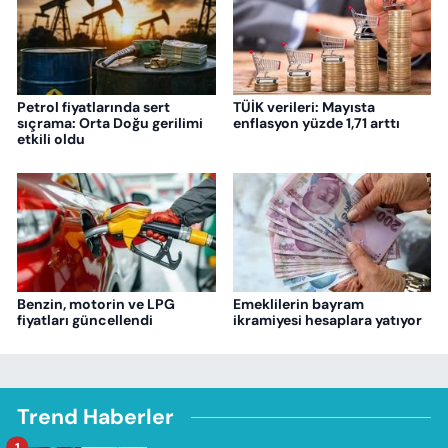
Petrol fiyatlarında sert
TÜİK verileri: Mayısta
sıçrama: Orta Doğu gerilimi
enflasyon yüzde 1,71 arttı
etkili oldu
Benzin, motorin ve LPG
Emeklilerin bayram
fiyatları güncellendi
ikramiyesi hesaplara yatıyor
Trend Haberler
1