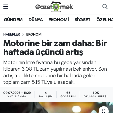
DÜNYA
Nöbetçi Eczaneler
GÜNDEM
DÜNYA
EKONOMİ
SİYASET
ÖZEL H
EKONOMİ
Hava Durumu
HABERLER
EKONOMİ
Motorine bir zam daha: Bir
EMEK HABERLERİ
İstanbul Namaz Vakitleri
haftada üçüncü artış
YENİ MEDYADA EMEK
Trafik Durumu
Motorinin litre fiyatına bu gece yarısından
GAZETECİLİĞİNİ GELİŞTİRMEK
itibaren 3,08 TL zam yapılması bekleniyor. Son
Süper Lig Puan Durumu ve Fikstür
artışla birlikte motorine bir haftada gelen
FAYDALI BİLGİLER
toplam zam 5,15 TL'ye ulaşacak.
Tüm Manşetler
GÜNDEM
09.07.2026 - 11:29
4
65
1 DK
Son Dakika Haberleri
YAYINLANMA
PAYLAŞIM
GÖSTERIM
OKUNMA SÜRESI
EĞİTİM
Haber Arşivi