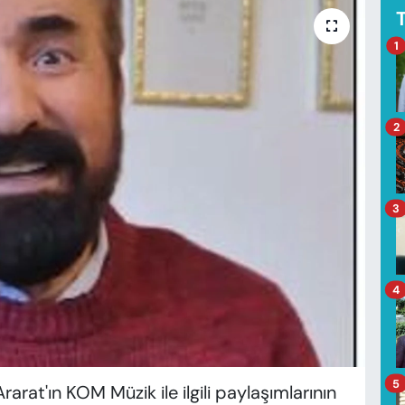
1
2
3
4
5
arat'ın KOM Müzik ile ilgili paylaşımlarının