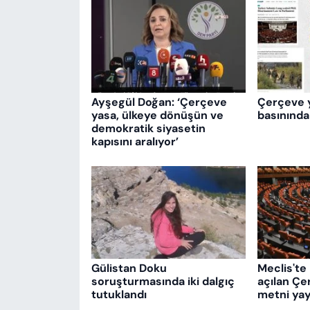
Ayşegül Doğan: ‘Çerçeve
Çerçeve 
yasa, ülkeye dönüşün ve
basınında
demokratik siyasetin
kapısını aralıyor’
Gülistan Doku
Meclis'te 
soruşturmasında iki dalgıç
açılan Çe
tutuklandı
metni yay