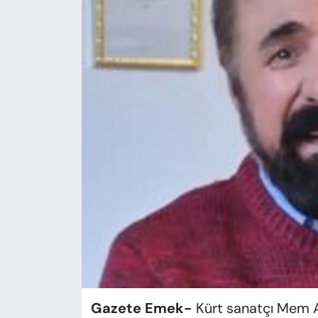
KADIN
SAĞLIK
SPOR
KÜLTÜR-SANAT
MAGAZİN
ÖZEL HABER
YAZAR KÖŞESİ
SİYASET
VAN VE DİYARBAKIR HABERLERİ
Gazete Emek-
Kürt sanatçı Mem Ar