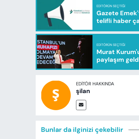
EDITÖRÜN SEÇTIĞI
Gazete Emek'te
telifli haber ç
EDITÖRÜN SEÇTIĞI
Murat Kurum'u
paylaşım geld
EDITÖR HAKKINDA
şilan
Bunlar da ilginizi çekebilir