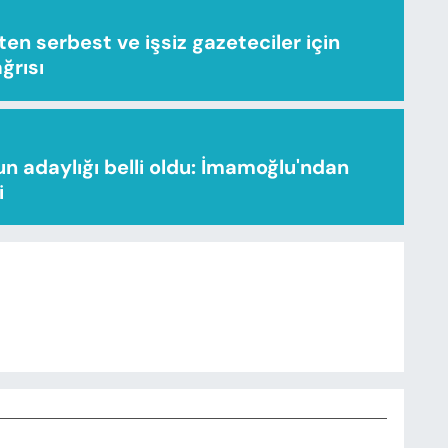
n serbest ve işsiz gazeteciler için
ağrısı
n adaylığı belli oldu: İmamoğlu'ndan
i