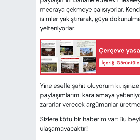
paylaşımını bahane ederek meseleyi K
mecraya çekmeye çalışıyorlar. Kendile
isimler yakıştırarak, güya dokunulm
yelteniyorlar.
Çerçeve yasa
İçeriği Görüntül
Yine esefle şahit oluyorum ki, işini
paylaşımlarımı karalamaya yelteniyor
zararlar verecek argümanlar üretme
Sizlere kötü bir haberim var: Bu be
ulaşamayacaktır!