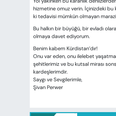
Yol yakınken bu karanlık dehlizlerden
hizmetine omuz verin. İçinizdeki bu k
ki tedavisi mümkün olmayan marazi b
Bu halkın bir büyüğü, bir evladı olara
olmaya davet ediyorum.
Benim kabem Kürdistan’dır!
Onu var eden, onu ilelebet yaşatmak
şehitlerimiz ve bu kutsal mirası so
kardeşlerimdir.
Saygı ve Sevgilerimle,
Şivan Perwer