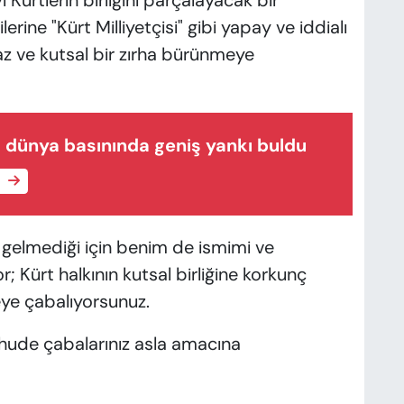
ürtlerin birliğini parçalayacak bir
rine "Kürt Milliyetçisi" gibi yapay ve iddialı
az ve kutsal bir zırha bürünmeye
 dünya basınında geniş yankı buldu
e
ze gelmediği için benim de ismimi ve
; Kürt halkının kutsal birliğine korkunç
ye çabalıyorsunuz.
yhude çabalarınız asla amacına