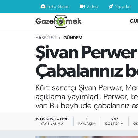
Foto Galeri
Video
Yazarlar
GÜ
DÜNYA
Nöbetçi Eczaneler
HABERLER
GÜNDEM
EKONOMİ
Hava Durumu
Şivan Perwer'
EMEK HABERLERİ
İstanbul Namaz Vakitleri
Çabalarınız 
YENİ MEDYADA EMEK GAZETECİLİĞİNİ
Trafik Durumu
GELİŞTİRMEK
Kürt sanatçı Şivan Perwer, Mem
Süper Lig Puan Durumu ve Fikstür
FAYDALI BİLGİLER
açıklama yayımladı. Perwer, ken
Tüm Manşetler
var: Bu beyhude çabalarınız as
GÜNDEM
Son Dakika Haberleri
19.05.2026 - 11:20
1
247
YAYINLANMA
PAYLAŞIM
GÖSTERIM
OK
EĞİTİM
Haber Arşivi