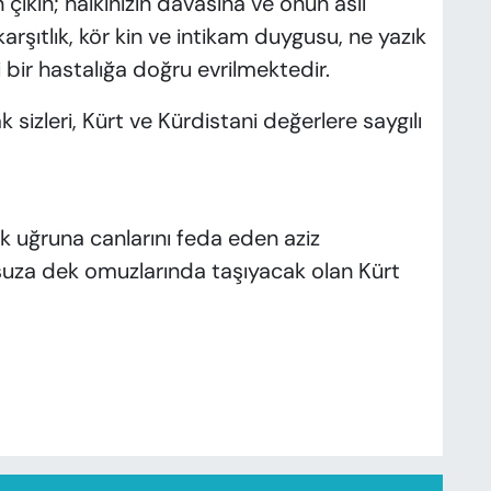
 çıkın; halkınızın davasına ve onun asil
arşıtlık, kör kin ve intikam duygusu, ne yazık
ir hastalığa doğru evrilmektedir.
k sizleri, Kürt ve Kürdistani değerlere saygılı
 uğruna canlarını feda eden aziz
nsuza dek omuzlarında taşıyacak olan Kürt