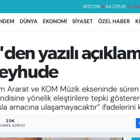
DOLAR
47,7143
%0.
EURO
55,0317
%-0.
NDEM
DÜNYA
EKONOMİ
SİYASET
ÖZEL HABER
K
STERLİN
64,2463
%0.
GRAM ALTIN
6574.81
%1.
den yazılı açıkla
BİST100
13.799
%7
BITCOIN
64.225,61
%-0.
beyhude
 Ararat ve KOM Müzik ekseninde süren tar
disine yönelik eleştirilere tepki gösterer
la amacına ulaşamayacaktır” ifadelerini k
2 DK
UNMA SÜRESI