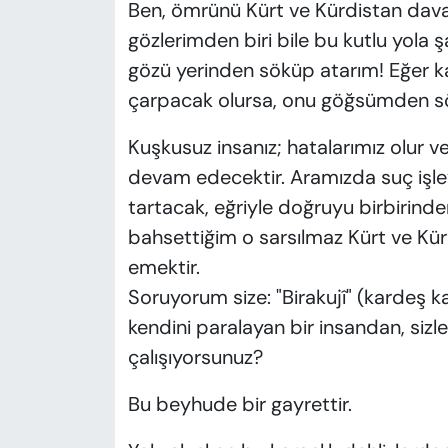
Ben, ömrünü Kürt ve Kürdistan dava
gözlerimden biri bile bu kutlu yola
gözü yerinden söküp atarım! Eğer ka
çarpacak olursa, onu göğsümden sö
Kuşkusuz insanız; hatalarımız olur ve
devam edecektir. Aramızda suç işleye
tartacak, eğriyle doğruyu birbirinde
bahsettiğim o sarsılmaz Kürt ve Kür
emektir.
Soruyorum size: "Birakujî" (kardeş 
kendini paralayan bir insandan, sizler
çalışıyorsunuz?
Bu beyhude bir gayrettir.