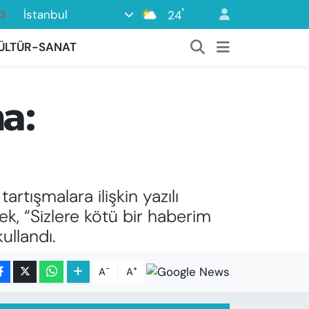
°
İstanbul
24
16
02
ÜLTÜR-SANAT
07
44
ma:
0
63
tışmalara ilişkin yazılı
ek, “Sizlere kötü bir haberim
ullandı.
-
+
A
A