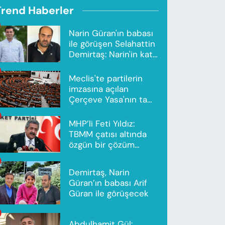
Trend Haberler
Narin Güran'ın babası
ile görüşen Selahattin
Demirtaş: Narin'in katili
Nevzat Bahtiyar'dır
Meclis'te partilerin
imzasına açılan
Çerçeve Yasa'nın tam
metni yayımlandı
MHP’li Feti Yıldız:
TBMM çatısı altında
özgün bir çözüm
modeli oluşturuldu
Demirtaş, Narin
Güran’ın babası Arif
Güran ile görüşecek
Abdulhamit Gül: