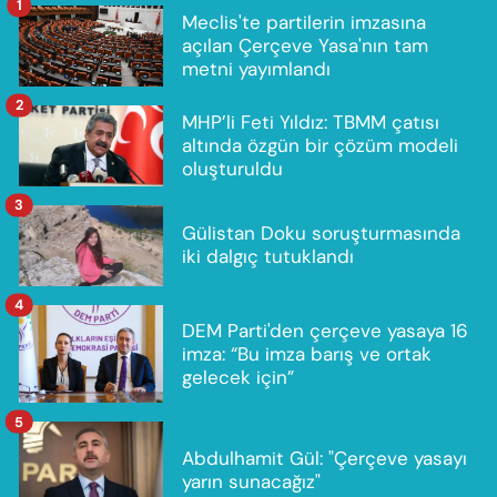
1
Meclis'te partilerin imzasına
açılan Çerçeve Yasa'nın tam
metni yayımlandı
2
MHP’li Feti Yıldız: TBMM çatısı
altında özgün bir çözüm modeli
oluşturuldu
3
Gülistan Doku soruşturmasında
iki dalgıç tutuklandı
4
DEM Parti'den çerçeve yasaya 16
imza: “Bu imza barış ve ortak
gelecek için”
5
Abdulhamit Gül: "Çerçeve yasayı
yarın sunacağız"