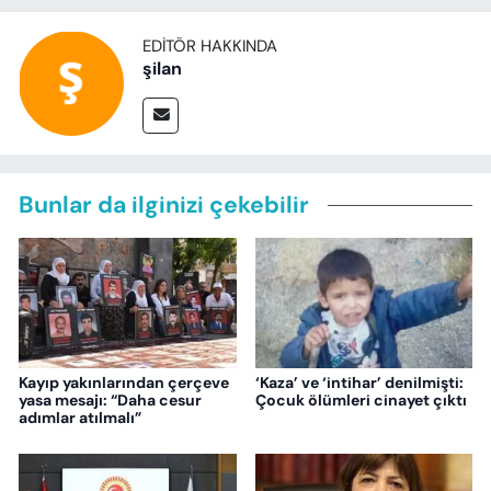
EDITÖR HAKKINDA
şilan
Bunlar da ilginizi çekebilir
Kayıp yakınlarından çerçeve
‘Kaza’ ve ‘intihar’ denilmişti:
yasa mesajı: “Daha cesur
Çocuk ölümleri cinayet çıktı
adımlar atılmalı”