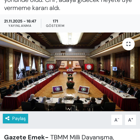
KADIN
vermeme kararı aldı.
SAĞLIK
21.11.2025 - 16:47
171
YAYINLANMA
GÖSTERIM
SPOR
KÜLTÜR-SANAT
MAGAZİN
ÖZEL HABER
YAZAR KÖŞESİ
SİYASET
Paylaş
-
+
A
A
VAN VE DİYARBAKIR HABERLERİ
Gazete Emek-
TBMM Milli Dayanışma,