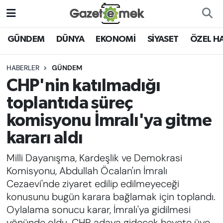
DÜNYA
Nöbetçi Eczaneler
GÜNDEM
DÜNYA
EKONOMİ
SİYASET
ÖZEL H
EKONOMİ
Hava Durumu
HABERLER
GÜNDEM
CHP'nin katılmadığı
EMEK HABERLERİ
İstanbul Namaz Vakitleri
toplantıda süreç
YENİ MEDYADA EMEK
Trafik Durumu
komisyonu İmralı'ya gitme
GAZETECİLİĞİNİ GELİŞTİRMEK
kararı aldı
Süper Lig Puan Durumu ve Fikstür
FAYDALI BİLGİLER
Milli Dayanışma, Kardeşlik ve Demokrasi
Tüm Manşetler
Komisyonu, Abdullah Öcalan'ın İmralı
GÜNDEM
Cezaevi'nde ziyaret edilip edilmeyeceği
Son Dakika Haberleri
konusunu bugün karara bağlamak için toplandı.
EĞİTİM
Oylalama sonucu karar, İmralı'ya gidilmesi
Haber Arşivi
yönünde oldu. CHP, adaya gidecek heyete üye