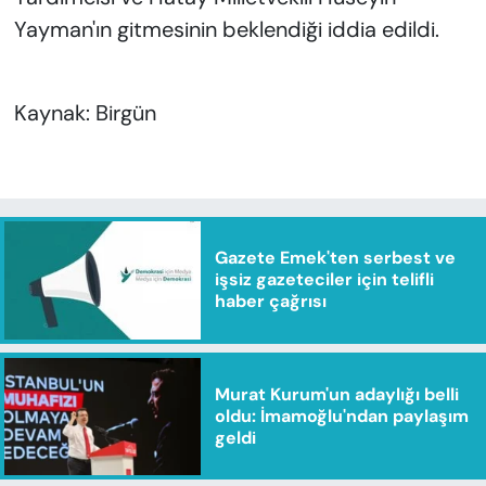
Yayman'ın gitmesinin beklendiği iddia edildi.
Kaynak: Birgün
Gazete Emek'ten serbest ve
işsiz gazeteciler için telifli
haber çağrısı
Murat Kurum'un adaylığı belli
oldu: İmamoğlu'ndan paylaşım
geldi