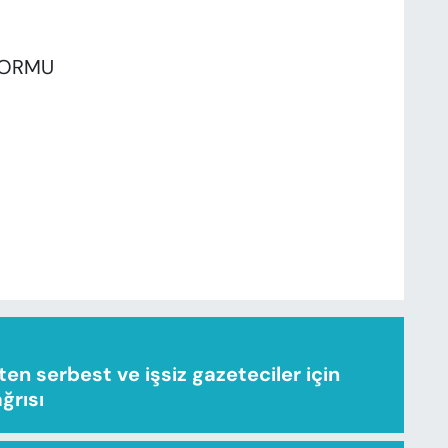
FORMU
n serbest ve işsiz gazeteciler için
ağrısı