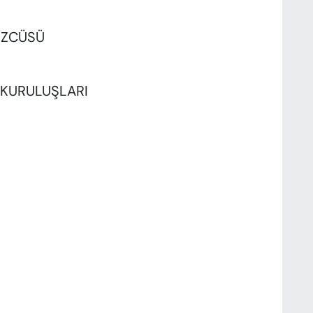
ÖZCÜSÜ
K KURULUŞLARI