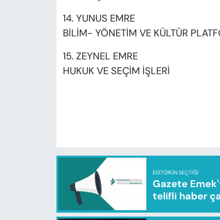
14. YUNUS EMRE
BİLİM- YÖNETİM VE KÜLTÜR PLAT
15. ZEYNEL EMRE
HUKUK VE SEÇİM İŞLERİ
EDITÖRÜN SEÇTIĞI
Gazete Emek'te
telifli haber ç