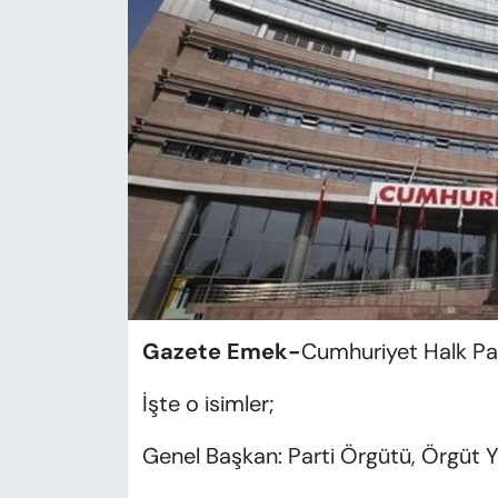
KADIN
SAĞLIK
SPOR
KÜLTÜR-SANAT
MAGAZİN
ÖZEL HABER
Gazete Emek-
Cumhuriyet Halk Par
YAZAR KÖŞESİ
İşte o isimler;
SİYASET
Genel Başkan: Parti Örgütü, Örgüt Y
VAN VE DİYARBAKIR HABERLERİ