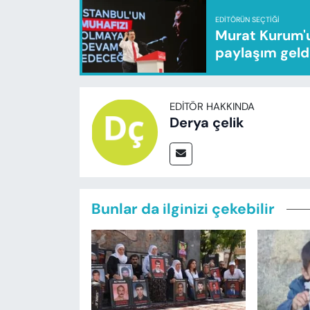
EDITÖRÜN SEÇTIĞI
Murat Kurum'u
paylaşım geld
EDITÖR HAKKINDA
Derya çelik
Bunlar da ilginizi çekebilir