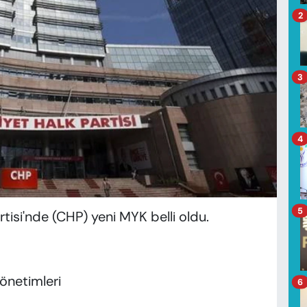
2
3
4
5
tisi'nde (CHP) yeni MYK belli oldu.
önetimleri
6