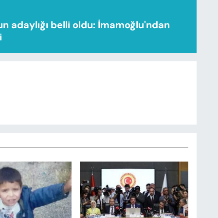
n adaylığı belli oldu: İmamoğlu'ndan
i