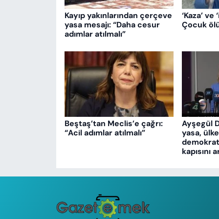
Kayıp yakınlarından çerçeve
‘Kaza’ ve ‘
yasa mesajı: “Daha cesur
Çocuk ölü
adımlar atılmalı”
Beştaş’tan Meclis’e çağrı:
Ayşegül 
“Acil adımlar atılmalı”
yasa, ülk
demokrati
kapısını a