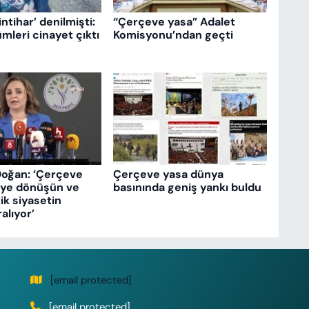
intihar’ denilmişti:
“Çerçeve yasa” Adalet
mleri cinayet çıktı
Komisyonu’ndan geçti
Doğan: ‘Çerçeve
Çerçeve yasa dünya
eye dönüşün ve
basınında geniş yankı buldu
k siyasetin
ralıyor’
[email protected]
[email protected]