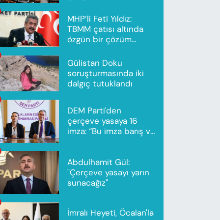
metni yayımlandı
MHP’li Feti Yıldız:
TBMM çatısı altında
özgün bir çözüm
modeli oluşturuldu
Gülistan Doku
soruşturmasında iki
dalgıç tutuklandı
DEM Parti'den
çerçeve yasaya 16
imza: “Bu imza barış ve
ortak gelecek için”
Abdulhamit Gül:
"Çerçeve yasayı yarın
sunacağız"
İmralı Heyeti, Öcalan'la