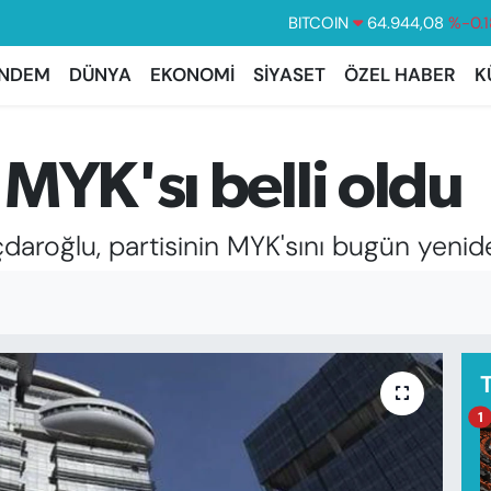
DOLAR
47,7436
%0.1
EURO
55,2510
%0.3
NDEM
DÜNYA
EKONOMİ
SİYASET
ÖZEL HABER
K
STERLİN
64,4811
%0.3
GRAM ALTIN
6660.55
%0.0
MYK'sı belli oldu
BİST100
13.779
%-1
daroğlu, partisinin MYK'sını bugün yenid
1