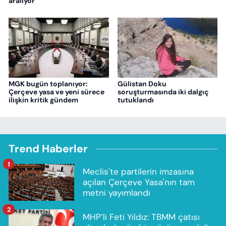
aralıyor’
MGK bugün toplanıyor:
Gülistan Doku
Çerçeve yasa ve yeni sürece
soruşturmasında iki dalgıç
ilişkin kritik gündem
tutuklandı
Trend Haberler
1
Meclis'te partilerin imzasına
açılan Çerçeve Yasa'nın tam
metni yayımlandı
2
MHP’li Feti Yıldız: TBMM çatısı