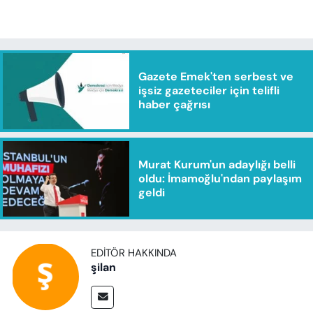
Gazete Emek'ten serbest ve
işsiz gazeteciler için telifli
haber çağrısı
Murat Kurum'un adaylığı belli
oldu: İmamoğlu'ndan paylaşım
geldi
EDITÖR HAKKINDA
şilan