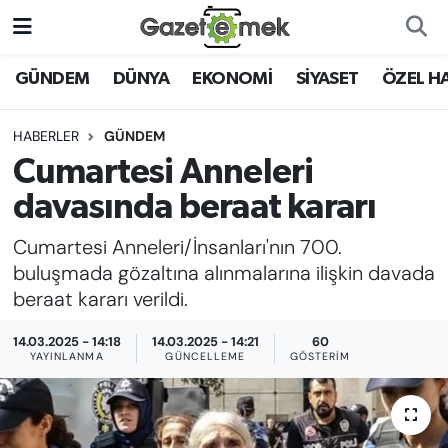
DÜNYA
Nöbetçi Eczaneler
GÜNDEM
DÜNYA
EKONOMİ
SİYASET
ÖZEL H
EKONOMİ
Hava Durumu
HABERLER
GÜNDEM
Cumartesi Anneleri
EMEK HABERLERİ
İstanbul Namaz Vakitleri
davasında beraat kararı
YENİ MEDYADA EMEK
Trafik Durumu
Cumartesi Anneleri/İnsanları'nın 700.
GAZETECİLİĞİNİ GELİŞTİRMEK
buluşmada gözaltına alınmalarına ilişkin davada
Süper Lig Puan Durumu ve Fikstür
beraat kararı verildi.
FAYDALI BİLGİLER
Tüm Manşetler
14.03.2025 - 14:18
14.03.2025 - 14:21
60
GÜNDEM
YAYINLANMA
GÜNCELLEME
GÖSTERIM
Son Dakika Haberleri
EĞİTİM
Haber Arşivi