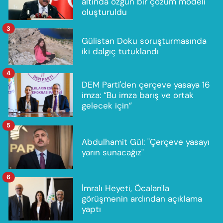
altında özgün bir çözüm modeli
oluşturuldu
3
Gülistan Doku soruşturmasında
iki dalgıç tutuklandı
4
DEM Parti'den çerçeve yasaya 16
imza: “Bu imza barış ve ortak
gelecek için”
5
Abdulhamit Gül: "Çerçeve yasayı
yarın sunacağız"
6
İmralı Heyeti, Öcalan'la
görüşmenin ardından açıklama
yaptı