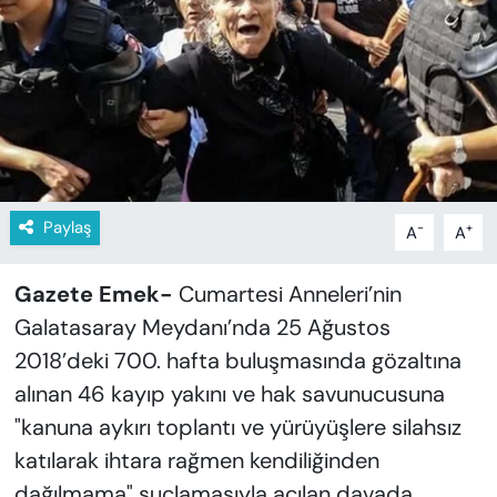
KADIN
SAĞLIK
SPOR
KÜLTÜR-SANAT
Paylaş
-
+
A
A
MAGAZİN
Gazete Emek-
Cumartesi Anneleri’nin
ÖZEL HABER
Galatasaray Meydanı’nda 25 Ağustos
YAZAR KÖŞESİ
2018’deki 700. hafta buluşmasında gözaltına
alınan 46 kayıp yakını ve hak savunucusuna
SİYASET
"kanuna aykırı toplantı ve yürüyüşlere silahsız
katılarak ihtara rağmen kendiliğinden
VAN VE DİYARBAKIR HABERLERİ
dağılmama" suçlamasıyla açılan davada