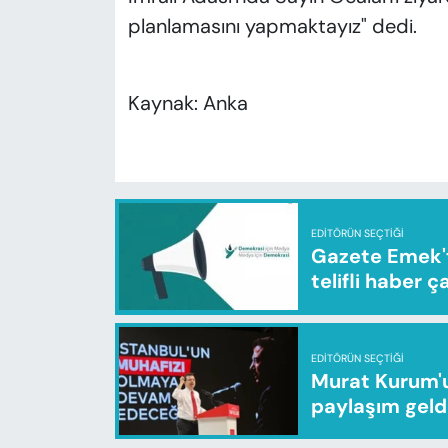
planlamasını yapmaktayız" dedi.
Kaynak: Anka
EDITÖRÜN SEÇTIĞI
Gazete Emek'te
telifli haber ç
EDITÖRÜN SEÇTIĞI
Murat Kurum'u
paylaşım geld