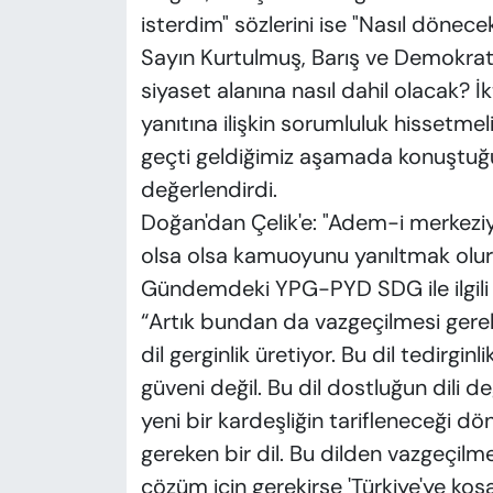
isterdim" sözlerini ise "Nasıl dönec
Sayın Kurtulmuş, Barış ve Demokra
siyaset alanına nasıl dahil olacak?
yanıtına ilişkin sorumluluk hissetmeli
geçti geldiğimiz aşamada konuştuğ
değerlendirdi.
Doğan'dan Çelik'e: "Adem-i merkeziye
olsa olsa kamuoyunu yanıltmak olur
Gündemdeki YPG-PYD SDG ile ilgili a
“Artık bundan da vazgeçilmesi gerek
dil gerginlik üretiyor. Bu dil tedirginli
güveni değil. Bu dil dostluğun dili değ
yeni bir kardeşliğin tarifleneceği dön
gereken bir dil. Bu dilden vazgeçilmel
çözüm için gerekirse 'Türkiye'ye koş