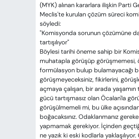
(MYK) alınan kararlara ilişkin Parti 
Meclis'te kurulan çözüm süreci kom
söyledi:
"Komisyonda sorunun çözümüne da
tartışılıyor"
Böylesi tarihi öneme sahip bir Kom
muhatapla görüşüp görüşmemesi, öner
formülasyon bulup bulamayacağı bir
görüşmeyeceksiniz, fikirlerini, görüşl
açmaya çalışan, bir arada yaşamın te
gücü tartışmasız olan Öcalan'la gö
görüşülmemeli mi, bu ülke açısından 
boğacaksınız. Odaklanmanız gerek
yapmamak gerekiyor. İçinden geçti
ne yazık ki eski kodlarla yaklaşılıyor. 