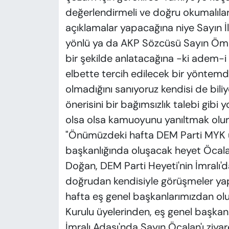
değerlendirmeli ve doğru okumalıla
açıklamalar yapacağına niye Sayın 
yönlü ya da AKP Sözcüsü Sayın Öme
bir şekilde anlatacağına -ki adem-i m
elbette tercih edilecek bir yöntemdir-
olmadığını sanıyoruz kendisi de bil
önerisini bir bağımsızlık talebi gi
olsa olsa kamuoyunu yanıltmak olur.
"Önümüzdeki hafta DEM Parti MYK ü
başkanlığında oluşacak heyet Öcalan
Doğan, DEM Parti Heyeti'nin İmralı'da 
doğrudan kendisiyle görüşmeler yap
hafta eş genel başkanlarımızdan ol
Kurulu üyelerinden, eş genel başkan
İmralı Adası'nda Sayın Öcalan'ı ziy