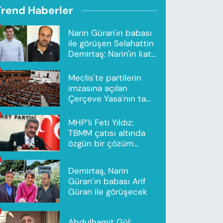
Trend Haberler
Narin Güran'ın babası
ile görüşen Selahattin
Demirtaş: Narin'in katili
Nevzat Bahtiyar'dır
Meclis'te partilerin
imzasına açılan
Çerçeve Yasa'nın tam
metni yayımlandı
MHP’li Feti Yıldız:
TBMM çatısı altında
özgün bir çözüm
modeli oluşturuldu
Demirtaş, Narin
Güran’ın babası Arif
Güran ile görüşecek
Abdulhamit Gül: