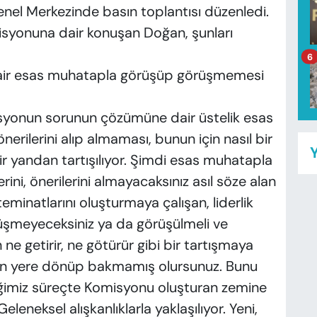
Genel Merkezinde basın toplantısı düzenledi.
isyonuna dair konuşan Doğan, şunları
6
ir esas muhatapla görüşüp görüşmemesi
isyonun sorunun çözümüne dair üstelik esas
ilerini alıp almaması, bunun için nasıl bir
Y
 yandan tartışılıyor. Şimdi esas muhatapla
erini, önerilerini almayacaksınız asıl söze alan
minatlarını oluşturmaya çalışan, liderlik
rüşmeyeceksiniz ya da görüşülmeli ve
ne getirir, ne götürür gibi bir tartışmaya
en yere dönüp bakmamış olursunuz. Bunu
ğimiz süreçte Komisyonu oluşturan zemine
Geleneksel alışkanlıklarla yaklaşılıyor. Yeni,