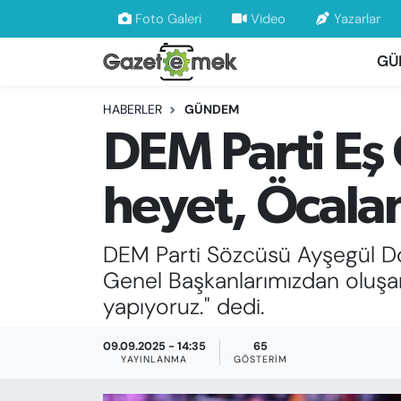
Foto Galeri
Video
Yazarlar
GÜ
DÜNYA
Nöbetçi Eczaneler
HABERLER
GÜNDEM
EKONOMİ
Hava Durumu
DEM Parti Eş
EMEK HABERLERİ
İstanbul Namaz Vakitleri
heyet, Öcalan
YENİ MEDYADA EMEK GAZETECİLİĞİNİ
Trafik Durumu
GELİŞTİRMEK
DEM Parti Sözcüsü Ayşegül Doğ
Süper Lig Puan Durumu ve Fikstür
FAYDALI BİLGİLER
Genel Başkanlarımızdan oluşan 
Tüm Manşetler
yapıyoruz." dedi.
GÜNDEM
Son Dakika Haberleri
09.09.2025 - 14:35
65
YAYINLANMA
GÖSTERIM
EĞİTİM
Haber Arşivi