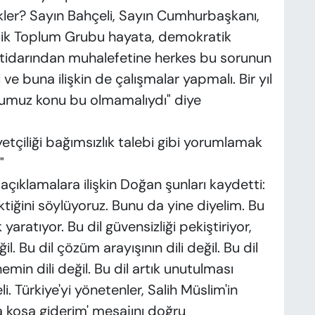
ekler? Sayın Bahçeli, Sayın Cumhurbaşkanı,
tik Toplum Grubu hayata, demokratik
 İktidarından muhalefetine herkes bu sorunun
 ve buna ilişkin de çalışmalar yapmalı. Bir yıl
umuz konu bu olmamalıydı" diye
tçiliği bağımsızlık talebi gibi yorumlamak
"
çıklamalara ilişkin Doğan şunları kaydetti:
tiğini söylüyoruz. Bunu da yine diyelim. Bu
k yaratıyor. Bu dil güvensizliği pekiştiriyor,
il. Bu dil çözüm arayışının dili değil. Bu dil
emin dili değil. Bu dil artık unutulması
i. Türkiye'yi yönetenler, Salih Müslim'in
a koşa giderim' mesajını doğru