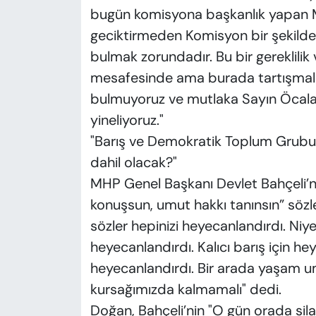
bugün komisyona başkanlık yapan M
geciktirmeden Komisyon bir şekilde
bulmak zorundadır. Bu bir gereklilik
mesafesinde ama burada tartışmalar
bulmuyoruz ve mutlaka Sayın Öcalan
yineliyoruz."
"Barış ve Demokratik Toplum Grubu 
dahil olacak?"
MHP Genel Başkanı Devlet Bahçeli’nin
konuşsun, umut hakkı tanınsın” sözle
sözler hepinizi heyecanlandırdı. Ni
heyecanlandırdı. Kalıcı barış için h
heyecanlandırdı. Bir arada yaşam u
kursağımızda kalmamalı" dedi.
Doğan, Bahçeli’nin "O gün orada sila