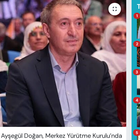
1
2
3
4
5
 Ayşegül Doğan, Merkez Yürütme Kurulu’nda