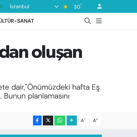
°
İstanbul
30
6
2
ÜLTÜR-SANAT
2
2
ndan oluşan
8
9
ete dair,"Önümüzdeki hafta Eş
k. Bunun planlamasını
-
+
A
A