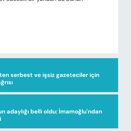
n serbest ve işsiz gazeteciler için
ağrısı
n adaylığı belli oldu: İmamoğlu'ndan
i