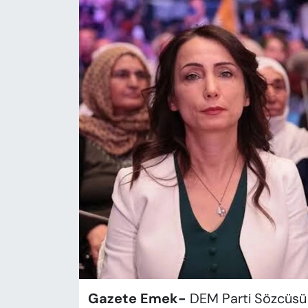
KADIN
SAĞLIK
SPOR
KÜLTÜR-SANAT
MAGAZİN
ÖZEL HABER
YAZAR KÖŞESİ
SİYASET
VAN VE DİYARBAKIR HABERLERİ
Gazete Emek-
DEM Parti Sözcüsü