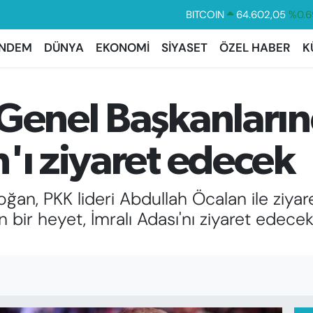
DOLAR
47,6006
%0.0
EURO
55,0250
%0.0
NDEM
DÜNYA
EKONOMİ
SİYASET
ÖZEL HABER
K
STERLİN
64,2398
%0.
GRAM ALTIN
6513.94
%0.3
 Genel Başkanları
BİST100
13.768
%4
BITCOIN
64.602,05
%0.6
'ı ziyaret edecek
an, PKK lideri Abdullah Öcalan ile ziyar
bir heyet, İmralı Adası'nı ziyaret edece