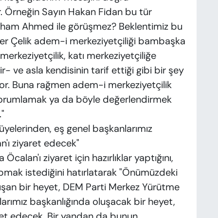
r. Örneğin Sayın Hakan Fidan bu tür
İlham Ahmed ile görüşmez? Beklentimiz bu
r Çelik adem-i merkeziyetçiliği bambaşka
erkeziyetçilik, katı merkeziyetçiliğe
 ve asla kendisinin tarif ettiği gibi bir şey
iyor. Buna rağmen adem-i merkeziyetçilik
bi yorumlamak ya da böyle değerlendirmek
"
yelerinden, eş genel başkanlarımız
'ı ziyaret edecek"
Öcalan'ı ziyaret için hazırlıklar yaptığını,
mak istediğini hatırlatarak "Önümüzdeki
uşan bir heyet, DEM Parti Merkez Yürütme
larımız başkanlığında oluşacak bir heyet,
aret edecek. Bir yandan da bunun