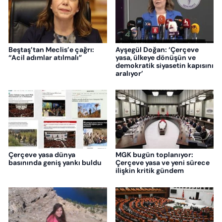
Beştaş’tan Meclis’e çağrı:
Ayşegül Doğan: ‘Çerçeve
“Acil adımlar atılmalı”
yasa, ülkeye dönüşün ve
demokratik siyasetin kapısını
aralıyor’
Çerçeve yasa dünya
MGK bugün toplanıyor:
basınında geniş yankı buldu
Çerçeve yasa ve yeni sürece
ilişkin kritik gündem