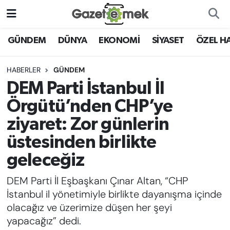
DÜNYA
Nöbetçi Eczaneler
GÜNDEM
DÜNYA
EKONOMİ
SİYASET
ÖZEL H
EKONOMİ
Hava Durumu
HABERLER
GÜNDEM
DEM Parti İstanbul İl
EMEK HABERLERİ
İstanbul Namaz Vakitleri
Örgütü’nden CHP’ye
YENİ MEDYADA EMEK
Trafik Durumu
ziyaret: Zor günlerin
GAZETECİLİĞİNİ GELİŞTİRMEK
üstesinden birlikte
Süper Lig Puan Durumu ve Fikstür
FAYDALI BİLGİLER
geleceğiz
Tüm Manşetler
DEM Parti İl Eşbaşkanı Çınar Altan, “CHP
GÜNDEM
İstanbul il yönetimiyle birlikte dayanışma içinde
Son Dakika Haberleri
olacağız ve üzerimize düşen her şeyi
EĞİTİM
yapacağız” dedi.
Haber Arşivi