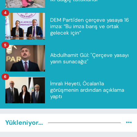
4
DEM Parti'den çerçeve yasaya 16
imza: “Bu imza barış ve ortak
gelecek için”
5
Abdulhamit Gül: "Çerçeve yasayı
yarın sunacağız"
6
İmralı Heyeti, Öcalan'la
görüşmenin ardından açıklama
yaptı
Yükleniyor...