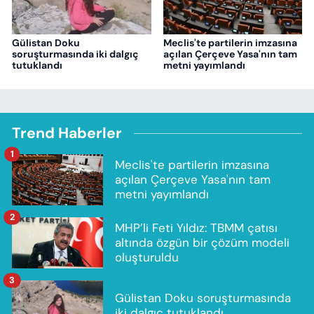
Gülistan Doku
Meclis'te partilerin imzasına
soruşturmasında iki dalgıç
açılan Çerçeve Yasa'nın tam
tutuklandı
metni yayımlandı
Trend Haberler
1
Meclis'te partilerin imzasına
açılan Çerçeve Yasa'nın tam
metni yayımlandı
2
MHP’li Feti Yıldız: TBMM çatısı
altında özgün bir çözüm modeli
oluşturuldu
3
Gülistan Doku soruşturmasında
iki dalgıç tutuklandı