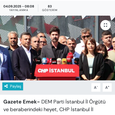
KADIN
04.09.2025 - 08:08
83
YAYINLANMA
GÖSTERIM
SAĞLIK
SPOR
KÜLTÜR-SANAT
MAGAZİN
ÖZEL HABER
YAZAR KÖŞESİ
Paylaş
-
+
A
A
SİYASET
Gazete Emek-
DEM Parti İstanbul İl Örgütü
VAN VE DİYARBAKIR HABERLERİ
ve beraberindeki heyet, CHP İstanbul İl