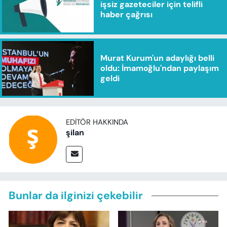
işsiz gazeteciler için telifli
haber çağrısı
Murat Kurum'un adaylığı belli
oldu: İmamoğlu'ndan paylaşım
geldi
EDITÖR HAKKINDA
şilan
Bunlar da ilginizi çekebilir