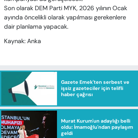
Son olarak DEM Parti MYK, 2026 yılının Ocak
ayında öncelikli olarak yapılması gerekenlere
dair planlama yapacak.
Kaynak: Anka
Gazete Emek'ten serbest ve
işsiz gazeteciler için telifli
haber çağrısı
Murat Kurum'un adaylığı belli
oldu: İmamoğlu'ndan paylaşım
geldi