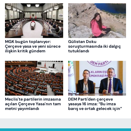
MGK bugün toplanıyor:
Gülistan Doku
Çerçeve yasa ve yeni sürece
soruşturmasında iki dalgıç
ilişkin kritik gündem
tutuklandı
Meclis'te partilerin imzasına
DEM Parti'den çerçeve
açılan Çerçeve Yasa'nın tam
yasaya 16 imza: “Bu imza
metni yayımlandı
barış ve ortak gelecek için”