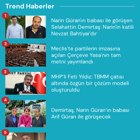
Trend Haberler
1
Narin Güran'ın babası ile görüşen
Selahattin Demirtaş: Narin'in katili
Nevzat Bahtiyar'dır
2
Meclis'te partilerin imzasına
açılan Çerçeve Yasa'nın tam
metni yayımlandı
3
MHP’li Feti Yıldız: TBMM çatısı
altında özgün bir çözüm modeli
oluşturuldu
4
Demirtaş, Narin Güran’ın babası
Arif Güran ile görüşecek
5