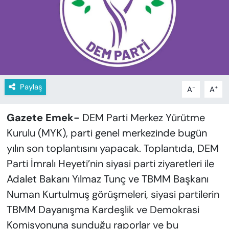
KADIN
SAĞLIK
SPOR
KÜLTÜR-SANAT
Paylaş
-
+
A
A
MAGAZİN
Gazete Emek-
DEM Parti Merkez Yürütme
Kurulu (MYK), parti genel merkezinde bugün
ÖZEL HABER
yılın son toplantısını yapacak. Toplantıda, DEM
YAZAR KÖŞESİ
Parti İmralı Heyeti’nin siyasi parti ziyaretleri ile
Adalet Bakanı Yılmaz Tunç ve TBMM Başkanı
SİYASET
Numan Kurtulmuş görüşmeleri, siyasi partilerin
TBMM Dayanışma Kardeşlik ve Demokrasi
VAN VE DİYARBAKIR HABERLERİ
Komisyonuna sunduğu raporlar ve bu