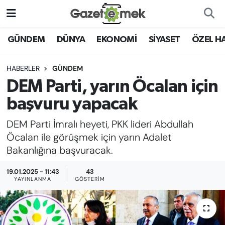
DÜNYA
Nöbetçi Eczaneler
GÜNDEM
DÜNYA
EKONOMİ
SİYASET
ÖZEL H
EKONOMİ
Hava Durumu
HABERLER
GÜNDEM
DEM Parti, yarın Öcalan için
EMEK HABERLERİ
İstanbul Namaz Vakitleri
başvuru yapacak
YENİ MEDYADA EMEK
Trafik Durumu
DEM Parti İmralı heyeti, PKK lideri Abdullah
GAZETECİLİĞİNİ GELİŞTİRMEK
Öcalan ile görüşmek için yarın Adalet
Süper Lig Puan Durumu ve Fikstür
Bakanlığına başvuracak.
FAYDALI BİLGİLER
Tüm Manşetler
19.01.2025 - 11:43
43
GÜNDEM
YAYINLANMA
GÖSTERIM
Son Dakika Haberleri
EĞİTİM
Haber Arşivi