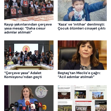
Kayıp yakınlarından çerçeve
‘Kaza’ ve ‘intihar’ denilmişti:
yasa mesajı: “Daha cesur
Çocuk ölümleri cinayet çıktı
adımlar atılmalı”
“Çerçeve yasa” Adalet
Beştaş’tan Meclis’e çağrı:
Komisyonu’ndan geçti
“Acil adımlar atılmalı”