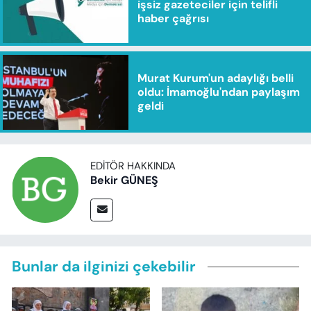
işsiz gazeteciler için telifli
haber çağrısı
Murat Kurum'un adaylığı belli
oldu: İmamoğlu'ndan paylaşım
geldi
EDITÖR HAKKINDA
Bekir GÜNEŞ
Bunlar da ilginizi çekebilir