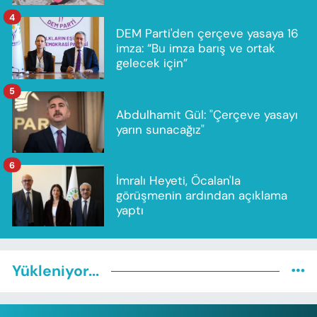
4
DEM Parti'den çerçeve yasaya 16
imza: “Bu imza barış ve ortak
gelecek için”
5
Abdulhamit Gül: "Çerçeve yasayı
yarın sunacağız"
6
İmralı Heyeti, Öcalan'la
görüşmenin ardından açıklama
yaptı
Yükleniyor...