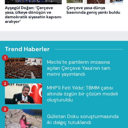
Ayşegül Doğan: ‘Çerçeve
Çerçeve yasa dünya
yasa, ülkeye dönüşün ve
basınında geniş yankı buldu
demokratik siyasetin kapısını
aralıyor’
Trend Haberler
1
Meclis'te partilerin imzasına
açılan Çerçeve Yasa'nın tam
metni yayımlandı
2
MHP’li Feti Yıldız: TBMM çatısı
altında özgün bir çözüm modeli
oluşturuldu
3
Gülistan Doku soruşturmasında
iki dalgıç tutuklandı