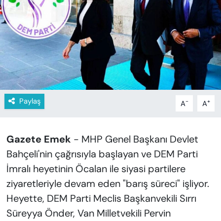
KADIN
SAĞLIK
SPOR
KÜLTÜR-SANAT
Paylaş
-
+
A
A
MAGAZİN
ÖZEL HABER
Gazete Emek
- MHP Genel Başkanı Devlet
Bahçeli'nin çağrısıyla başlayan ve DEM Parti
YAZAR KÖŞESİ
İmralı heyetinin Öcalan ile siyasi partilere
SİYASET
ziyaretleriyle devam eden "barış süreci" işliyor.
Heyette, DEM Parti Meclis Başkanvekili Sırrı
VAN VE DİYARBAKIR HABERLERİ
Süreyya Önder, Van Milletvekili Pervin