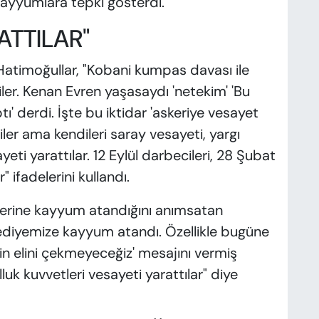
kayyumlara tepki gösterdi.
ATTILAR"
n Hatimoğullar, "Kobani kumpas davası ile
diler. Kenan Evren yaşasaydı 'netekim' 'Bu
' derdi. İşte bu iktidar 'askeriye vesayet
iler ama kendileri saray vesayeti, yargı
yeti yarattılar. 12 Eylül darbecileri, 28 Şubat
 ifadelerini kullandı.
lerine kayyum atandığını anımsatan
lediyemize kayyum atandı. Özellikle bugüne
nin elini çekmeyeceğiz' mesajını vermiş
lluk kuvvetleri vesayeti yarattılar" diye