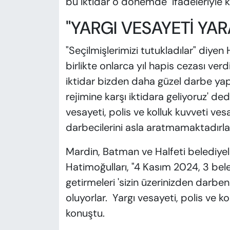
bu iktidar o dönemde" ifadeleriyle 
"YARGI VESAYETİ YAR
"Seçilmişlerimizi tutukladılar" diye
birlikte onlarca yıl hapis cezası ver
iktidar bizden daha güzel darbe yaptı
rejimine karşı iktidara geliyoruz' ded
vesayeti, polis ve kolluk kuvveti vesa
darbecilerini asla aratmamaktadırlar"
Mardin, Batman ve Halfeti belediye
Hatimoğulları, "4 Kasım 2024, 3 be
getirmeleri 'sizin üzerinizden darbe
oluyorlar. Yargı vesayeti, polis ve ko
konuştu.