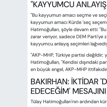
"KAYYUMCU ANLAYIŞ
"Bu kayyumun amacı seçme ve seçilm
kayyumun amacı Kürde 'seç seçemez
Hatimoğulları, şöyle devam etti: "B
zarar veriyor, sadece DEM Parti'ye z
kayyumcu anlayış seçimleri lağvediyo
"AKP-MHP, Türkiye partisi değildir; y
Hatimoğulları, "Kendisi dışındaki par
en büyük engel, AKP-MHP ittifakıdır; 
BAKIRHAN: İKTİDAR 
EDECEĞİM' MESAJINI
Tülay Hatimoğulları'nın ardından k