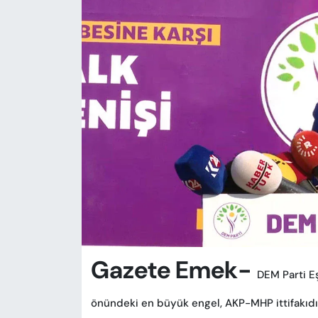
KADIN
SAĞLIK
SPOR
KÜLTÜR-SANAT
MAGAZİN
ÖZEL HABER
YAZAR KÖŞESİ
SİYASET
Gazete Emek-
DEM Parti Eş
VAN VE DİYARBAKIR HABERLERİ
önündeki en büyük engel, AKP-MHP ittifakıdır