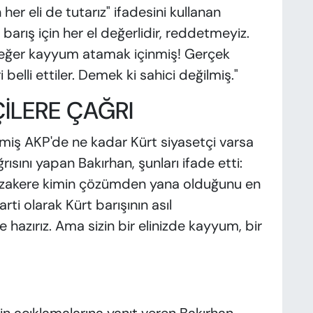
n her eli de tutarız" ifadesini kullanan
 barış için her el değerlidir, reddetmeyiz.
meğer kayyum atamak içinmiş! Gerçek
belli ettiler. Demek ki sahici değilmiş."
ÇİLERE ÇAĞRI
çmiş AKP'de ne kadar Kürt siyasetçi varsa
ısını yapan Bakırhan, şunları ifade etti:
üzakere kimin çözümden yana olduğunu en
ti olarak Kürt barışının asıl
 hazırız. Ama sizin bir elinizde kayyum, bir