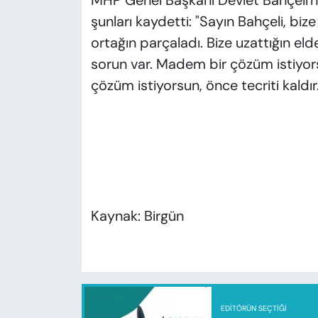
MHP Genel Başkanı Devlet Bahçeli'ni
şunları kaydetti: "Sayın Bahçeli, bize 
ortağın parçaladı. Bize uzattığın eld
sorun var. Madem bir çözüm istiyo
çözüm istiyorsun, önce tecriti kald
Kaynak: Birgün
EDITÖRÜN SEÇTIĞI