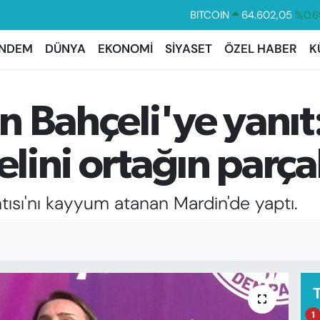
DOLAR
47,5986
%0.0
EURO
55,0700
%0.
NDEM
DÜNYA
EKONOMİ
SİYASET
ÖZEL HABER
K
STERLİN
64,2438
%0.2
GRAM ALTIN
6518.23
%0.3
 Bahçeli'ye yanıt: 
BİST100
13.768
%4
BITCOIN
64.602,05
%0.6
elini ortağın parça
tısı'nı kayyum atanan Mardin'de yaptı.
1