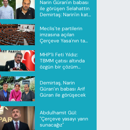
Narin Güran'ın babası
ile görüşen Selahattin
Demirtaş: Narin'in katili
Nevzat Bahtiyar'dır
Meclis'te partilerin
imzasına açılan
Çerçeve Yasa'nın tam
metni yayımlandı
MHP’li Feti Yıldız:
TBMM çatısı altında
özgün bir çözüm
modeli oluşturuldu
Demirtaş, Narin
Güran’ın babası Arif
Güran ile görüşecek
Abdulhamit Gül:
"Çerçeve yasayı yarın
sunacağız"