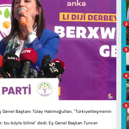
2
3
4
5
 Genel Başkanı Tülay Hatimoğulları, "Türkiyelileşmenin
; bu böyle biline" dedi. Eş Genel Başkan Tuncer