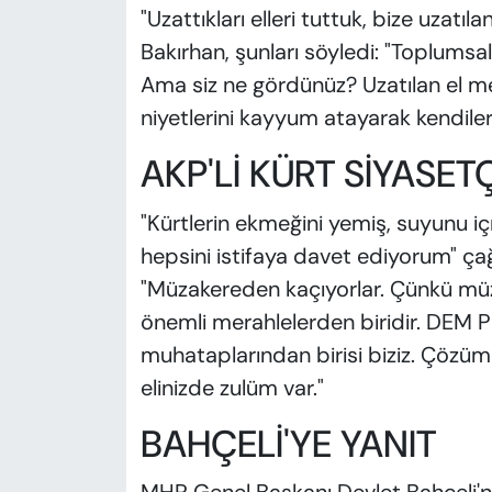
"Uzattıkları elleri tuttuk, bize uzatıla
Bakırhan, şunları söyledi: "Toplumsal
Ama siz ne gördünüz? Uzatılan el 
niyetlerini kayyum atayarak kendileri 
AKP'Lİ KÜRT SİYASET
"Kürtlerin ekmeğini yemiş, suyunu i
hepsini istifaya davet ediyorum" çağr
"Müzakereden kaçıyorlar. Çünkü m
önemli merahlelerden biridir. DEM Par
muhataplarından birisi biziz. Çözüme
elinizde zulüm var."
BAHÇELİ'YE YANIT