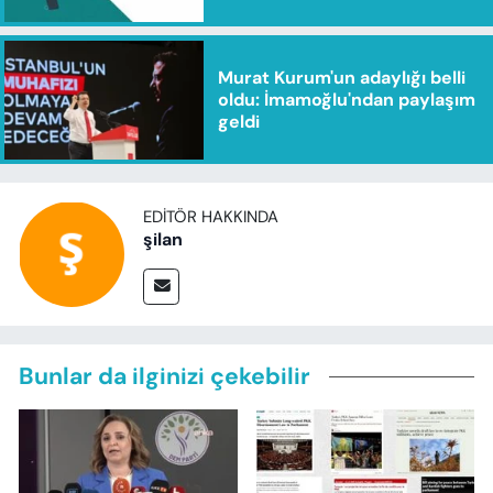
Murat Kurum'un adaylığı belli
oldu: İmamoğlu'ndan paylaşım
geldi
EDITÖR HAKKINDA
şilan
Bunlar da ilginizi çekebilir