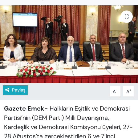
KADIN
SAĞLIK
SPOR
KÜLTÜR-SANAT
MAGAZİN
ÖZEL HABER
Paylaş
-
+
A
A
YAZAR KÖŞESİ
Gazete Emek-
Halkların Eşitlik ve Demokrasi
SİYASET
Partisi’nin (DEM Parti) Milli Dayanışma,
Kardeşlik ve Demokrasi Komisyonu üyeleri, 27-
VAN VE DİYARBAKIR HABERLERİ
28 Ağustos’ta gerçekleştirilen 6 ve 7’inci