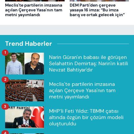
Meclis'te partilerin imzasına
DEM Parti'den çerçeve
açılan Çerçeve Yasa'nın tam
yasaya 16 imza: “Bu imza
metni yayımlandı
barış ve ortak gelecek için”
Trend Haberler
1
Narin Güran'ın babası ile görüşen
Selahattin Demirtaş: Narin'in katili
Nevzat Bahtiyar'dır
2
Meclis'te partilerin imzasına
açılan Çerçeve Yasa'nın tam
metni yayımlandı
3
MHP’li Feti Yıldız: TBMM çatısı
altında özgün bir çözüm modeli
oluşturuldu
4