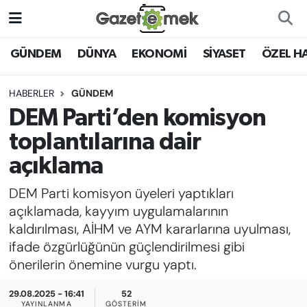
DÜNYA
Nöbetçi Eczaneler
GÜNDEM
DÜNYA
EKONOMİ
SİYASET
ÖZEL H
EKONOMİ
Hava Durumu
HABERLER
GÜNDEM
DEM Parti’den komisyon
EMEK HABERLERİ
İstanbul Namaz Vakitleri
toplantılarına dair
YENİ MEDYADA EMEK
Trafik Durumu
açıklama
GAZETECİLİĞİNİ GELİŞTİRMEK
DEM Parti komisyon üyeleri yaptıkları
Süper Lig Puan Durumu ve Fikstür
FAYDALI BİLGİLER
açıklamada, kayyım uygulamalarının
Tüm Manşetler
kaldırılması, AİHM ve AYM kararlarına uyulması,
GÜNDEM
ifade özgürlüğünün güçlendirilmesi gibi
Son Dakika Haberleri
önerilerin önemine vurgu yaptı.
EĞİTİM
29.08.2025 - 16:41
52
Haber Arşivi
YAYINLANMA
GÖSTERIM