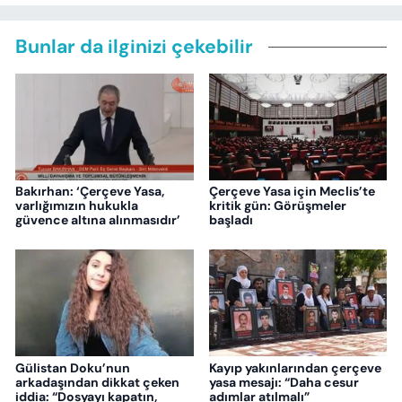
Bunlar da ilginizi çekebilir
Bakırhan: ‘Çerçeve Yasa,
Çerçeve Yasa için Meclis’te
varlığımızın hukukla
kritik gün: Görüşmeler
güvence altına alınmasıdır’
başladı
Gülistan Doku’nun
Kayıp yakınlarından çerçeve
arkadaşından dikkat çeken
yasa mesajı: “Daha cesur
iddia: “Dosyayı kapatın,
adımlar atılmalı”