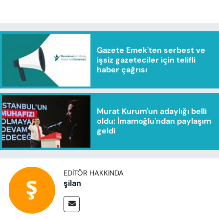
Gazete Emek'ten serbest ve
işsiz gazeteciler için telifli
haber çağrısı
Murat Kurum'un adaylığı belli
oldu: İmamoğlu'ndan paylaşım
geldi
EDITÖR HAKKINDA
şilan