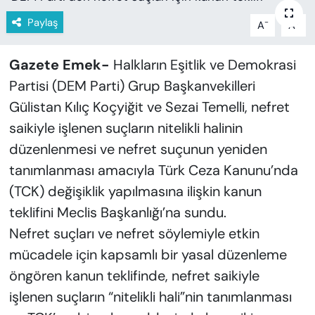
KADIN
Paylaş
-
+
A
A
SAĞLIK
Gazete Emek-
Halkların Eşitlik ve Demokrasi
SPOR
Partisi (DEM Parti) Grup Başkanvekilleri
Gülistan Kılıç Koçyiğit ve Sezai Temelli, nefret
KÜLTÜR-SANAT
saikiyle işlenen suçların nitelikli halinin
düzenlenmesi ve nefret suçunun yeniden
MAGAZİN
tanımlanması amacıyla Türk Ceza Kanunu’nda
ÖZEL HABER
(TCK) değişiklik yapılmasına ilişkin kanun
teklifini Meclis Başkanlığı’na sundu.
YAZAR KÖŞESİ
Nefret suçları ve nefret söylemiyle etkin
mücadele için kapsamlı bir yasal düzenleme
SİYASET
öngören kanun teklifinde, nefret saikiyle
VAN VE DİYARBAKIR HABERLERİ
işlenen suçların “nitelikli hali”nin tanımlanması