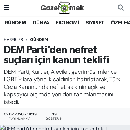
DÜNYA
Nöbetçi Eczaneler
GÜNDEM
DÜNYA
EKONOMİ
SİYASET
ÖZEL H
EKONOMİ
Hava Durumu
HABERLER
GÜNDEM
DEM Parti’den nefret
EMEK HABERLERİ
İstanbul Namaz Vakitleri
suçları için kanun teklifi
YENİ MEDYADA EMEK
Trafik Durumu
DEM Parti, Kürtler, Aleviler, gayrimüslimler ve
GAZETECİLİĞİNİ GELİŞTİRMEK
LGBTİ+’lara yönelik saldırıları hatırlatarak, Türk
Süper Lig Puan Durumu ve Fikstür
Ceza Kanunu’nda nefret saikinin açık ve
FAYDALI BİLGİLER
kapsayıcı biçimde yeniden tanımlanmasını
Tüm Manşetler
istedi.
GÜNDEM
Son Dakika Haberleri
02.02.2026 - 18:39
39
EĞİTİM
YAYINLANMA
GÖSTERIM
Haber Arşivi