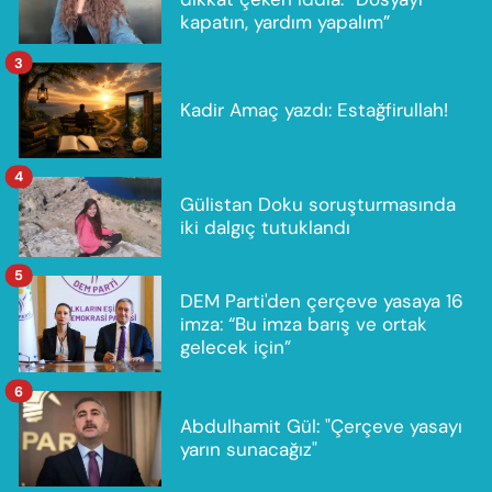
kapatın, yardım yapalım”
3
Kadir Amaç yazdı: Estağfirullah!
4
Gülistan Doku soruşturmasında
iki dalgıç tutuklandı
5
DEM Parti'den çerçeve yasaya 16
imza: “Bu imza barış ve ortak
gelecek için”
6
Abdulhamit Gül: "Çerçeve yasayı
yarın sunacağız"