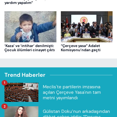
yardım yapalım”
‘Kaza’ ve ‘intihar’ denilmişti:
“Çerçeve yasa” Adalet
Çocuk ölümleri cinayet çıktı
Komisyonu’ndan geçti
Trend Haberler
1
Meclis'te partilerin imzasına
açılan Çerçeve Yasa'nın tam
metni yayımlandı
2
Gülistan Doku’nun arkadaşından
dikkat çeken iddia: “Dosyayı