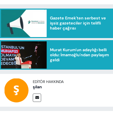
Gazete Emek'ten serbest ve
işsiz gazeteciler için telifli
haber çağrısı
Murat Kurum'un adaylığı belli
oldu: İmamoğlu'ndan paylaşım
geldi
EDITÖR HAKKINDA
şilan