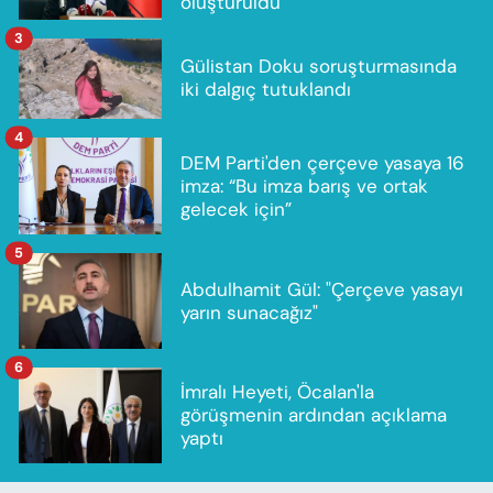
oluşturuldu
3
Gülistan Doku soruşturmasında
iki dalgıç tutuklandı
4
DEM Parti'den çerçeve yasaya 16
imza: “Bu imza barış ve ortak
gelecek için”
5
Abdulhamit Gül: "Çerçeve yasayı
yarın sunacağız"
6
İmralı Heyeti, Öcalan'la
görüşmenin ardından açıklama
yaptı