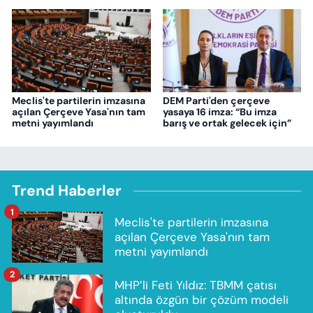
Meclis'te partilerin imzasına
DEM Parti'den çerçeve
açılan Çerçeve Yasa'nın tam
yasaya 16 imza: “Bu imza
metni yayımlandı
barış ve ortak gelecek için”
Trend Haberler
1
Meclis'te partilerin imzasına
açılan Çerçeve Yasa'nın tam
metni yayımlandı
2
MHP’li Feti Yıldız: TBMM çatısı
altında özgün bir çözüm modeli