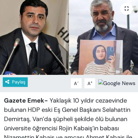
KADIN
SAĞLIK
SPOR
KÜLTÜR-SANAT
MAGAZİN
ÖZEL HABER
Paylaş
-
+
A
A
YAZAR KÖŞESİ
Gazete Emek-
Yaklaşık 10 yıldır cezaevinde
bulunan HDP eski Eş Genel Başkanı Selahattin
SİYASET
Demirtaş, Van’da şüpheli şekilde ölü bulunan
üniversite öğrencisi Rojin Kabaiş’in babası
VAN VE DİYARBAKIR HABERLERİ
Nizamettin Kabaiş ve amcası Ahmet Kabaiş ile