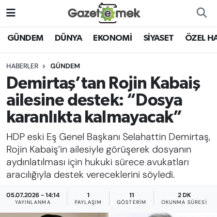
DÜNYA
Nöbetçi Eczaneler
GÜNDEM
DÜNYA
EKONOMİ
SİYASET
ÖZEL H
EKONOMİ
Hava Durumu
HABERLER
GÜNDEM
Demirtaş’tan Rojin Kabaiş
EMEK HABERLERİ
İstanbul Namaz Vakitleri
ailesine destek: “Dosya
YENİ MEDYADA EMEK
Trafik Durumu
karanlıkta kalmayacak”
GAZETECİLİĞİNİ GELİŞTİRMEK
HDP eski Eş Genel Başkanı Selahattin Demirtaş,
Süper Lig Puan Durumu ve Fikstür
FAYDALI BİLGİLER
Rojin Kabaiş’in ailesiyle görüşerek dosyanın
Tüm Manşetler
aydınlatılması için hukuki sürece avukatları
GÜNDEM
aracılığıyla destek vereceklerini söyledi.
Son Dakika Haberleri
05.07.2026 - 14:14
1
11
2 DK
EĞİTİM
YAYINLANMA
PAYLAŞIM
GÖSTERIM
OKUNMA SÜRESI
Haber Arşivi