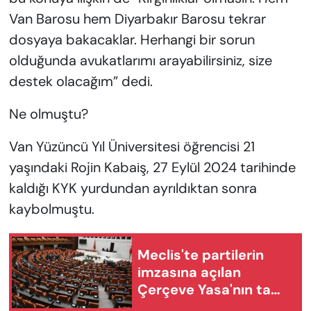
Van Barosu hem Diyarbakır Barosu tekrar
dosyaya bakacaklar. Herhangi bir sorun
olduğunda avukatlarımı arayabilirsiniz, size
destek olacağım” dedi.
Ne olmuştu?
Van Yüzüncü Yıl Üniversitesi öğrencisi 21
yaşındaki Rojin Kabaiş, 27 Eylül 2024 tarihinde
kaldığı KYK yurdundan ayrıldıktan sonra
kaybolmuştu.
Meclis'te partilerin
imzasına açılan
Çerçeve Yasa'nın tam
metni yayımlandı