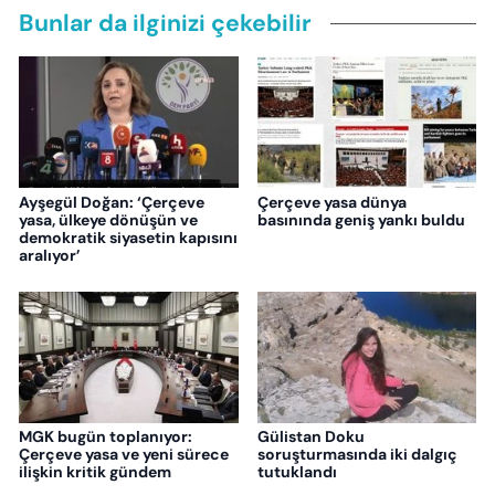
Bunlar da ilginizi çekebilir
Ayşegül Doğan: ‘Çerçeve
Çerçeve yasa dünya
yasa, ülkeye dönüşün ve
basınında geniş yankı buldu
demokratik siyasetin kapısını
aralıyor’
MGK bugün toplanıyor:
Gülistan Doku
Çerçeve yasa ve yeni sürece
soruşturmasında iki dalgıç
ilişkin kritik gündem
tutuklandı