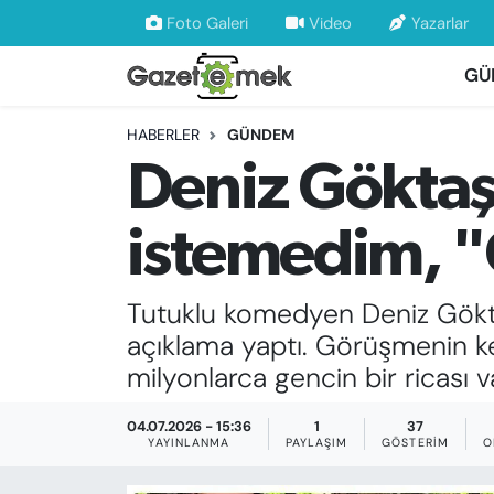
Foto Galeri
Video
Yazarlar
GÜ
DÜNYA
Nöbetçi Eczaneler
HABERLER
GÜNDEM
EKONOMİ
Hava Durumu
Deniz Göktaş
EMEK HABERLERİ
İstanbul Namaz Vakitleri
istemedim, "
YENİ MEDYADA EMEK GAZETECİLİĞİNİ
Trafik Durumu
GELİŞTİRMEK
Tutuklu komedyen Deniz Göktaş
Süper Lig Puan Durumu ve Fikstür
FAYDALI BİLGİLER
açıklama yaptı. Görüşmenin ke
Tüm Manşetler
milyonlarca gencin bir ricası va
GÜNDEM
Son Dakika Haberleri
04.07.2026 - 15:36
1
37
YAYINLANMA
PAYLAŞIM
GÖSTERIM
O
EĞİTİM
Haber Arşivi