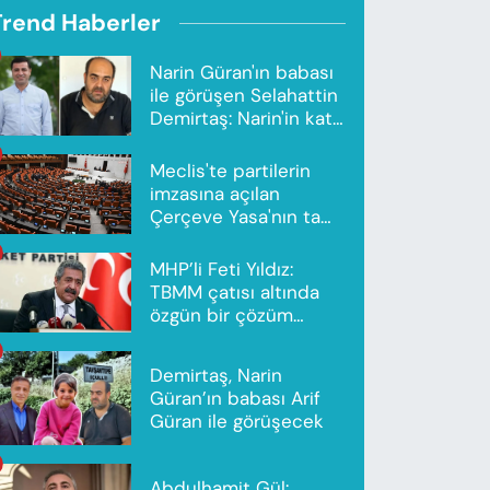
Trend Haberler
Narin Güran'ın babası
ile görüşen Selahattin
Demirtaş: Narin'in katili
Nevzat Bahtiyar'dır
Meclis'te partilerin
imzasına açılan
Çerçeve Yasa'nın tam
metni yayımlandı
MHP’li Feti Yıldız:
TBMM çatısı altında
özgün bir çözüm
modeli oluşturuldu
Demirtaş, Narin
Güran’ın babası Arif
Güran ile görüşecek
Abdulhamit Gül: