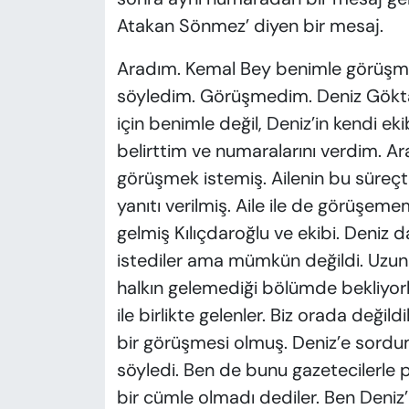
Atakan Sönmez’ diyen bir mesaj.
Aradım. Kemal Bey benimle görüşmek
söyledim. Görüşmedim. Deniz Göktaş’
için benimle değil, Deniz’in kendi e
belirttim ve numaralarını verdim. Aram
görüşmek istemiş. Ailenin bu süreçt
yanıtı verilmiş. Aile ile de görüşem
gelmiş Kılıçdaroğlu ve ekibi. Deniz
istediler ama mümkün değildi. Uzun s
halkın gelemediği bölümde bekliyorl
ile birlikte gelenler. Biz orada değild
bir görüşmesi olmuş. Deniz’e sordum,
söyledi. Ben de bunu gazetecilerle
bir cümle olmadı dediler. Ben Deniz