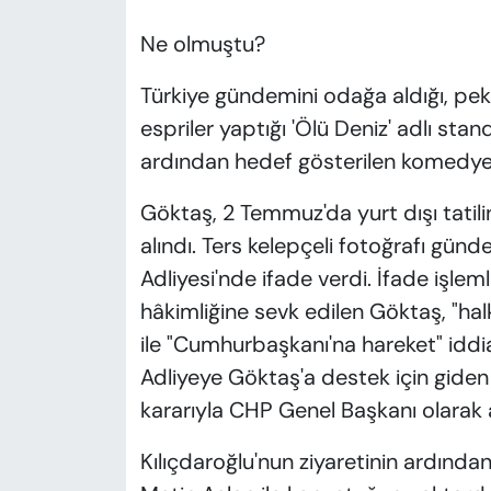
Ne olmuştu?
Türkiye gündemini odağa aldığı, pek 
espriler yaptığı 'Ölü Deniz' adlı s
ardından hedef gösterilen komedyen
Göktaş, 2 Temmuz'da yurt dışı tati
alındı. Ters kelepçeli fotoğrafı gü
Adliyesi'nde ifade verdi. İfade işl
hâkimliğine sevk edilen Göktaş, "hal
ile "Cumhurbaşkanı'na hareket" iddia
Adliyeye Göktaş'a destek için giden
kararıyla CHP Genel Başkanı olarak 
Kılıçdaroğlu'nun ziyaretinin ardından