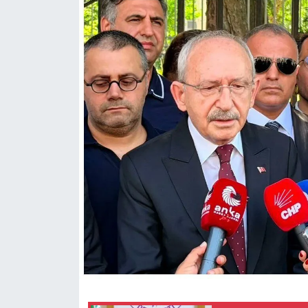
KADIN
SAĞLIK
SPOR
KÜLTÜR-SANAT
MAGAZİN
ÖZEL HABER
YAZAR KÖŞESİ
SİYASET
VAN VE DİYARBAKIR HABERLERİ