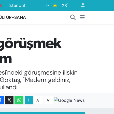
°
İstanbul
28
17
01
ÜLTÜR-SANAT
02
44
a görüşmek
4
76
im
si'ndeki görüşmesine ilişkin
 Göktaş, "Madem geldiniz,
ullandı.
-
+
A
A