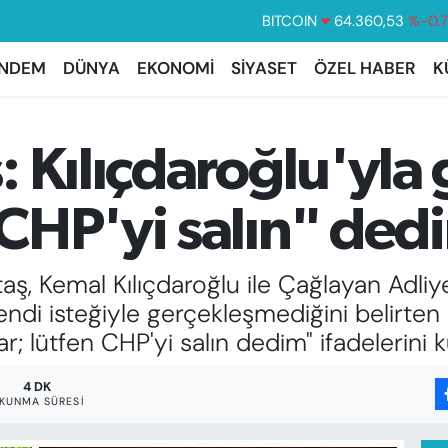
DOLAR
47,7069
%0.
EURO
55,0265
%0.
NDEM
DÜNYA
EKONOMİ
SİYASET
ÖZEL HABER
K
STERLİN
64,1897
%0.
GRAM ALTIN
6574.81
%1.
: Kılıçdaroğlu'yl
BİST100
13.887
%6
BITCOIN
64.360,53
%-0.
CHP'yi salın" ded
, Kemal Kılıçdaroğlu ile Çağlayan Adliye
ndi isteğiyle gerçekleşmediğini belirten
r; lütfen CHP'yi salın dedim" ifadelerini k
4 DK
KUNMA SÜRESI