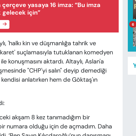
 çerçeve yasaya 16 imza: “Bu imza
k gelecek için”
e
6
lı, 'halkı kin ve düşmanlığa tahrik ve
akaret' suçlamasıyla tutuklanan komedyen
le konuşmasını aktardı. Altaylı, Aslan'a
Y
rüşmesinde "CHP'yi salın" deyip demediği
 kendisi anlatırken hem de Göktaş'ın
i:
nceki akşam 8 kez tanımadığım bir
ir numara olduğu için de açmadım. Daha
i. ‘Ben Sayın Kılıçdaroğlu’nun danışmanı