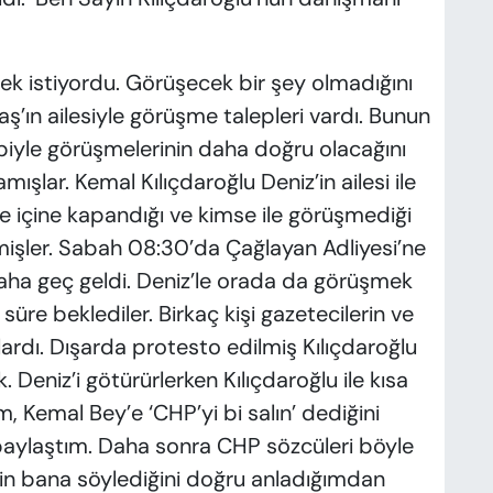
 istiyordu. Görüşecek bir şey olmadığını
ın ailesiyle görüşme talepleri vardı. Bunun
kibiyle görüşmelerinin daha doğru olacağını
ışlar. Kemal Kılıçdaroğlu Deniz’in ailesi ile
e içine kapandığı ve kimse ile görüşmediği
emişler. Sabah 08:30’da Çağlayan Adliyesi’ne
 daha geç geldi. Deniz’le orada da görüşmek
üre beklediler. Birkaç kişi gazetecilerin ve
ardı. Dışarda protesto edilmiş Kılıçdaroğlu
ik. Deniz’i götürürlerken Kılıçdaroğlu ile kısa
 Kemal Bey’e ‘CHP’yi bi salın’ dediğini
 paylaştım. Daha sonra CHP sözcüleri böyle
’in bana söylediğini doğru anladığımdan