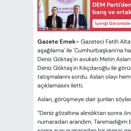
DEM Parti'den
barış ve orta
İçeriği Görüntül
Gazete Emek-
Gazeteci Fatih Altay
aşağılama' ile 'Cumhurbaşkanı'na h
Deniz Göktaş'ın avukatı Metin Aslan i
Deniz Göktaş'ın Kılıçdaroğlu ile gö
tatışmalarını sordu. Aslan olayı hem
açıklamasını iletti.
Aslan, görüşmeye dair şunları söyled
“Deniz gözaltına alındıktan sonra ö
numaradan arandım. Tanımadığım b
sonra aynı numaradan bir mesaj geld