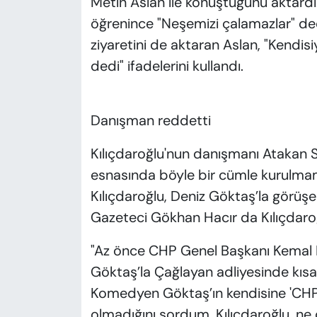
Metin Aslan ile konuştuğunu aktardı.
öğrenince "Neşemizi çalamazlar" dediğ
ziyaretini de aktaran Aslan, "Kendisi
dedi" ifadelerini kullandı.
Danışman reddetti
Kılıçdaroğlu'nun danışmanı Atakan S
esnasında böyle bir cümle kurulmam
Kılıçdaroğlu, Deniz Göktaş’la görüşe
Gazeteci Gökhan Hacır da Kılıçdaroğ
"Az önce CHP Genel Başkanı Kemal 
Göktaş’la Çağlayan adliyesinde kısa 
Komedyen Göktaş’ın kendisine 'CHP’y
olmadığını sordum. Kılıçdaroğlu, ne