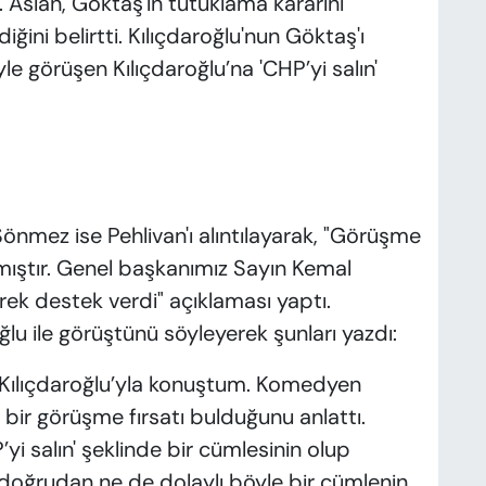
 Aslan, Göktaş'ın tutuklama kararını
ini belirtti. Kılıçdaroğlu'nun Göktaş'ı
yle görüşen Kılıçdaroğlu’na 'CHP’yi salın'
önmez ise Pehlivan'ı alıntılayarak, "Görüşme
ıştır. Genel başkanımız Sayın Kemal
rek destek verdi" açıklaması yaptı.
lu ile görüştünü söyleyerek şunları yazdı:
Kılıçdaroğlu’yla konuştum. Komedyen
bir görüşme fırsatı bulduğunu anlattı.
i salın' şeklinde bir cümlesinin olup
 doğrudan ne de dolaylı böyle bir cümlenin