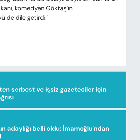
şkanı, komedyen Göktaş’ın
de dile getirdi."
n serbest ve işsiz gazeteciler için
ağrısı
n adaylığı belli oldu: İmamoğlu'ndan
i