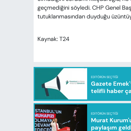
geçmediğini söyledi. CHP Genel Ba
tutuklanmasından duyduğu üzüntüyü 
Kaynak: T24
EDITÖRÜN SEÇTIĞI
Gazete Emek'te
telifli haber ç
EDITÖRÜN SEÇTIĞI
Murat Kurum'u
paylaşım geld