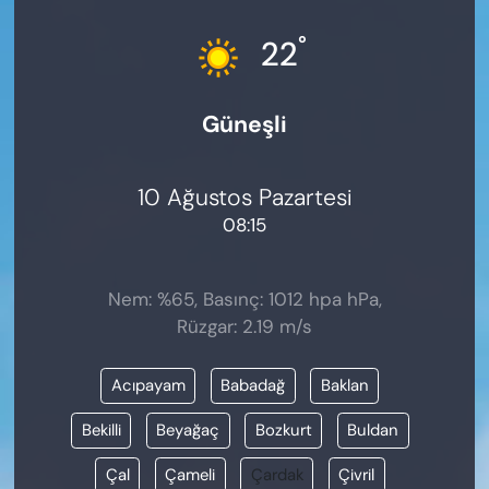
KADIN
°
22
SAĞLIK
Güneşli
SPOR
KÜLTÜR-SANAT
10 Ağustos Pazartesi
08:15
MAGAZİN
ÖZEL HABER
Nem: %65, Basınç: 1012 hpa hPa,
Rüzgar: 2.19 m/s
YAZAR KÖŞESİ
Acıpayam
Babadağ
Baklan
SİYASET
Bekilli
Beyağaç
Bozkurt
Buldan
VAN VE DİYARBAKIR HABERLERİ
Çal
Çameli
Çardak
Çivril