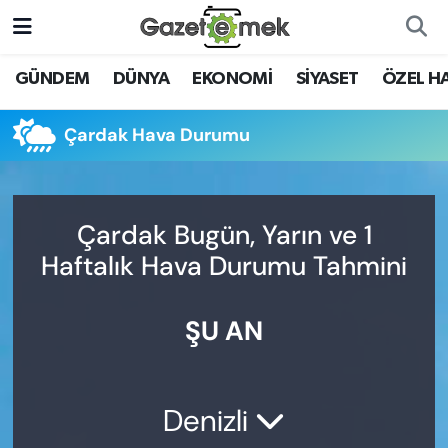
DÜNYA
Nöbetçi Eczaneler
GÜNDEM
DÜNYA
EKONOMİ
SİYASET
ÖZEL H
EKONOMİ
Hava Durumu
Çardak Hava Durumu
EMEK HABERLERİ
İstanbul Namaz Vakitleri
YENİ MEDYADA EMEK
Trafik Durumu
Çardak Bugün, Yarın ve 1
GAZETECİLİĞİNİ GELİŞTİRMEK
Haftalık Hava Durumu Tahmini
Süper Lig Puan Durumu ve Fikstür
FAYDALI BİLGİLER
ŞU AN
Tüm Manşetler
GÜNDEM
Son Dakika Haberleri
EĞİTİM
Denizli
Haber Arşivi