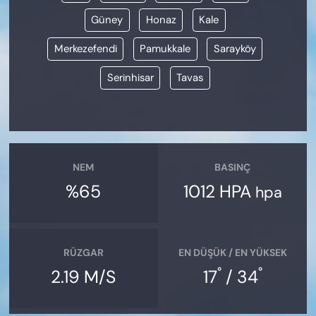
Güney
Honaz
Kale
Merkezefendi
Pamukkale
Sarayköy
Serinhisar
Tavas
NEM
BASINÇ
%65
1012 HPA
hpa
RÜZGAR
EN DÜŞÜK / EN YÜKSEK
°
°
2.19 M/S
17
/ 34