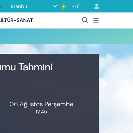
°
İstanbul
30
9
6
ÜLTÜR-SANAT
1
1
9
8
rumu Tahmini
06 Ağustos Perşembe
12:45