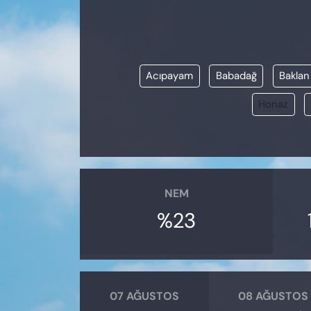
KADIN
SAĞLIK
Acıpayam
Babadağ
Baklan
SPOR
Honaz
KÜLTÜR-SANAT
MAGAZİN
ÖZEL HABER
NEM
%23
YAZAR KÖŞESİ
SİYASET
VAN VE DİYARBAKIR HABERLERİ
07 AĞUSTOS
08 AĞUSTOS