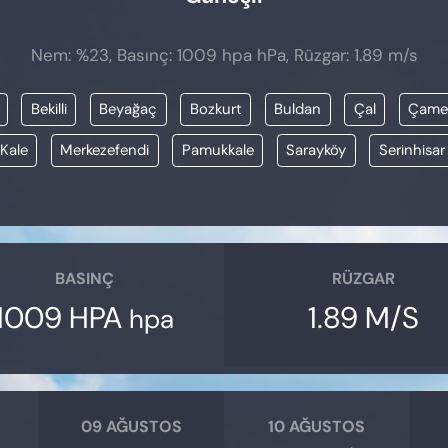
Nem: %23, Basınç: 1009 hpa hPa, Rüzgar: 1.89 m/s
Bekilli
Beyağaç
Bozkurt
Buldan
Çal
Çamel
Kale
Merkezefendi
Pamukkale
Sarayköy
Serinhisar
BASINÇ
RÜZGAR
1009 HPA
1.89 M/S
hpa
09 AĞUSTOS
10 AĞUSTOS