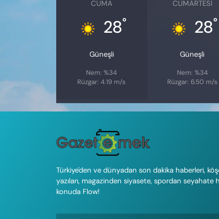
CUMA
CUMARTESI
°
°
28
28
Güneşli
Güneşli
Nem: %34
Nem: %34
Rüzgar: 4.19 m/s
Rüzgar: 6.50 m/s
Türkiye'den ve dünyadan son dakika haberleri, köş
yazıları, magazinden siyasete, spordan seyahate 
konuda Flow!