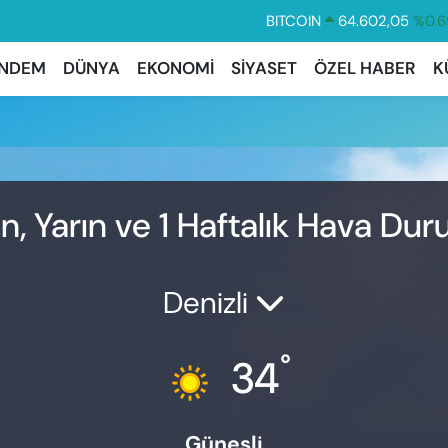
BITCOIN
64.602,05
%0.6
DOLAR
47,5986
%0.0
NDEM
DÜNYA
EKONOMİ
SİYASET
ÖZEL HABER
K
EURO
55,0700
%0.
STERLİN
64,2438
%0.2
GRAM ALTIN
6518.23
%0.3
BİST100
13.768
%4
, Yarın ve 1 Haftalık Hava Du
Denizli
°
34
Güneşli