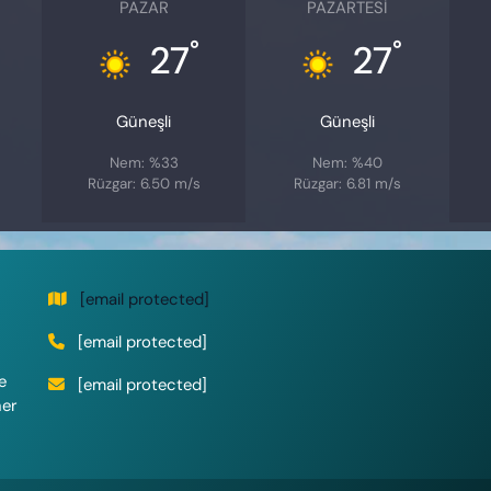
PAZAR
PAZARTESI
°
°
27
27
Güneşli
Güneşli
Nem: %33
Nem: %40
Rüzgar: 6.50 m/s
Rüzgar: 6.81 m/s
[email protected]
[email protected]
e
[email protected]
her