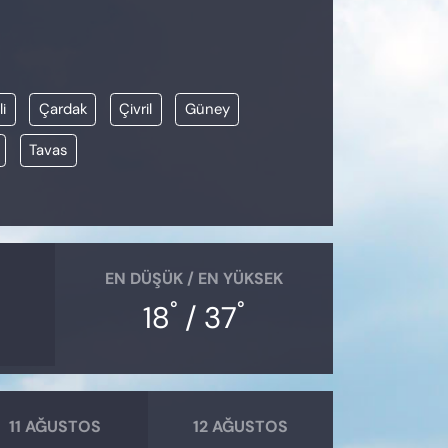
i
Çardak
Çivril
Güney
Tavas
EN DÜŞÜK / EN YÜKSEK
°
°
18
/ 37
11 AĞUSTOS
12 AĞUSTOS