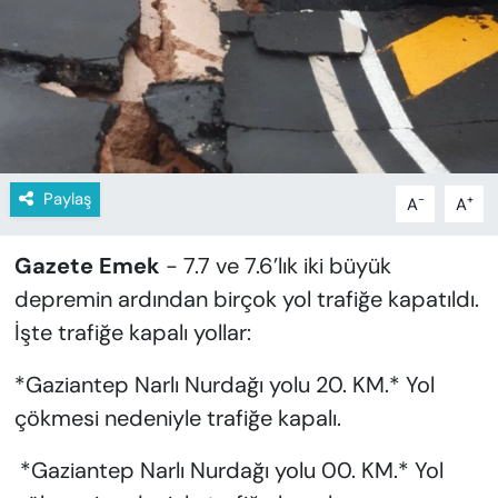
KADIN
SAĞLIK
SPOR
KÜLTÜR-SANAT
Paylaş
-
+
A
A
MAGAZİN
Gazete Emek
- 7.7 ve 7.6’lık iki büyük
ÖZEL HABER
depremin ardından birçok yol trafiğe kapatıldı.
İşte trafiğe kapalı yollar:
YAZAR KÖŞESİ
*Gaziantep Narlı Nurdağı yolu 20. KM.* Yol
SİYASET
çökmesi nedeniyle trafiğe kapalı.
VAN VE DİYARBAKIR HABERLERİ
*Gaziantep Narlı Nurdağı yolu 00. KM.* Yol