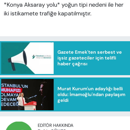
*Konya Aksaray yolu* yoğun tipi nedeni ile her
iki istikamete trafiğe kapatılmıştır.
Gazete Emek'ten serbest ve
işsiz gazeteciler için telifli
haber çağrısı
Murat Kurum'un adaylığı belli
oldu: İmamoğlu'ndan paylaşım
geldi
EDITÖR HAKKINDA