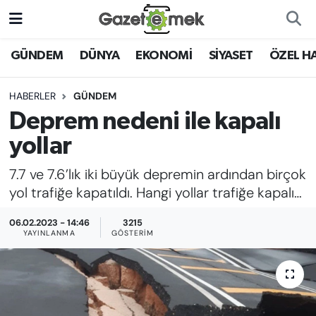
DÜNYA
Nöbetçi Eczaneler
GÜNDEM
DÜNYA
EKONOMİ
SİYASET
ÖZEL H
EKONOMİ
Hava Durumu
HABERLER
GÜNDEM
Deprem nedeni ile kapalı
EMEK HABERLERİ
İstanbul Namaz Vakitleri
yollar
YENİ MEDYADA EMEK
Trafik Durumu
7.7 ve 7.6’lık iki büyük depremin ardından birçok
GAZETECİLİĞİNİ GELİŞTİRMEK
yol trafiğe kapatıldı. Hangi yollar trafiğe kapalı…
Süper Lig Puan Durumu ve Fikstür
FAYDALI BİLGİLER
06.02.2023 - 14:46
3215
Tüm Manşetler
YAYINLANMA
GÖSTERIM
GÜNDEM
Son Dakika Haberleri
EĞİTİM
Haber Arşivi