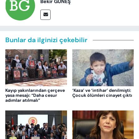
Bekir GÜNEŞ
Bunlar da ilginizi çekebilir
Kayıp yakınlarından çerçeve
‘Kaza’ ve ‘intihar’ denilmişti:
yasa mesajı: “Daha cesur
Çocuk ölümleri cinayet çıktı
adımlar atılmalı”