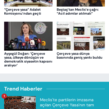
“Çerçeve yasa” Adalet
Beştaş’tan Meclis’e çağrı:
Komisyonu’ndan geçti
“Acil adımlar atılmalı”
Ayşegül Doğan: ‘Çerçeve
Çerçeve yasa dünya
yasa, ülkeye dönüşün ve
basınında geniş yankı buldu
demokratik siyasetin kapısını
aralıyor’
Trend Haberler
1
Meclis'te partilerin imzasına
açılan Çerçeve Yasa'nın tam