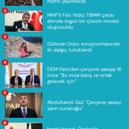
metni yayımlandı
2
MHP’li Feti Yıldız: TBMM çatısı
altında özgün bir çözüm modeli
oluşturuldu
3
Gülistan Doku soruşturmasında
iki dalgıç tutuklandı
4
DEM Parti'den çerçeve yasaya 16
imza: “Bu imza barış ve ortak
gelecek için”
5
Abdulhamit Gül: "Çerçeve yasayı
yarın sunacağız"
6
İmralı Heyeti, Öcalan'la