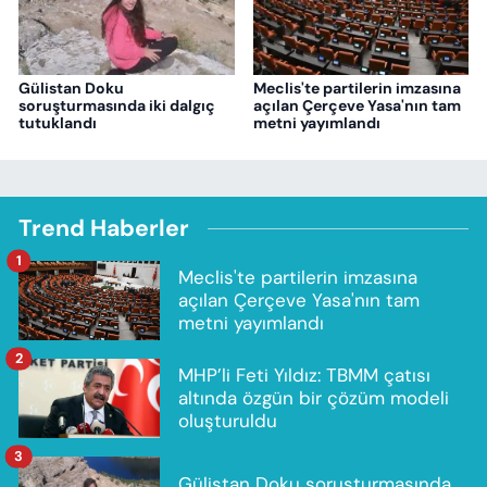
Gülistan Doku
Meclis'te partilerin imzasına
soruşturmasında iki dalgıç
açılan Çerçeve Yasa'nın tam
tutuklandı
metni yayımlandı
Trend Haberler
1
Meclis'te partilerin imzasına
açılan Çerçeve Yasa'nın tam
metni yayımlandı
2
MHP’li Feti Yıldız: TBMM çatısı
altında özgün bir çözüm modeli
oluşturuldu
3
Gülistan Doku soruşturmasında