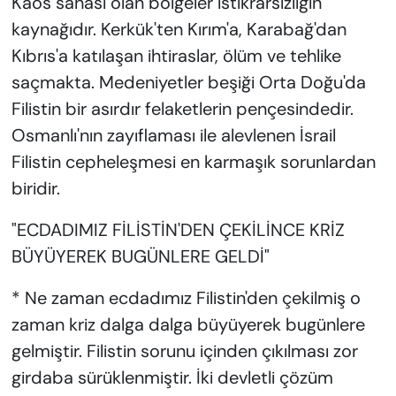
Kaos sahası olan bölgeler istikrarsızlığın
kaynağıdır. Kerkük'ten Kırım'a, Karabağ'dan
Kıbrıs'a katılaşan ihtiraslar, ölüm ve tehlike
saçmakta. Medeniyetler beşiği Orta Doğu'da
Filistin bir asırdır felaketlerin pençesindedir.
Osmanlı'nın zayıflaması ile alevlenen İsrail
Filistin cepheleşmesi en karmaşık sorunlardan
biridir.
"ECDADIMIZ FİLİSTİN'DEN ÇEKİLİNCE KRİZ
BÜYÜYEREK BUGÜNLERE GELDİ"
* Ne zaman ecdadımız Filistin'den çekilmiş o
zaman kriz dalga dalga büyüyerek bugünlere
gelmiştir. Filistin sorunu içinden çıkılması zor
girdaba sürüklenmiştir. İki devletli çözüm