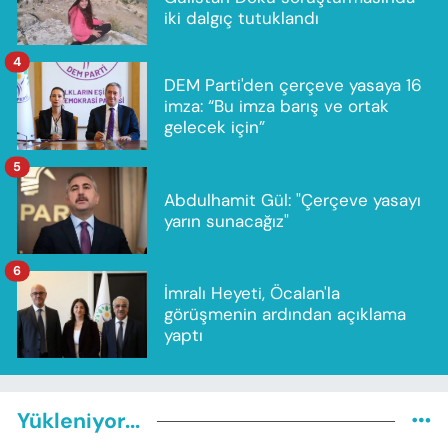
iki dalgıç tutuklandı
4
DEM Parti'den çerçeve yasaya 16
imza: “Bu imza barış ve ortak
gelecek için”
5
Abdulhamit Gül: "Çerçeve yasayı
yarın sunacağız"
6
İmralı Heyeti, Öcalan'la
görüşmenin ardından açıklama
yaptı
Yükleniyor...