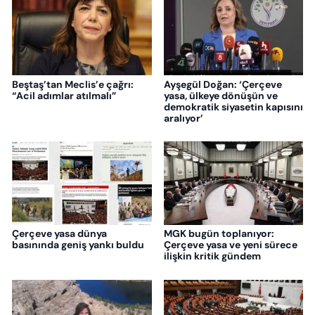
Beştaş’tan Meclis’e çağrı:
Ayşegül Doğan: ‘Çerçeve
“Acil adımlar atılmalı”
yasa, ülkeye dönüşün ve
demokratik siyasetin kapısını
aralıyor’
Çerçeve yasa dünya
MGK bugün toplanıyor:
basınında geniş yankı buldu
Çerçeve yasa ve yeni sürece
ilişkin kritik gündem