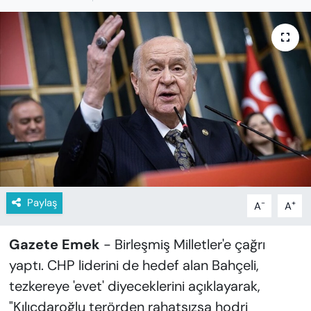
KADIN
SAĞLIK
SPOR
KÜLTÜR-SANAT
MAGAZİN
ÖZEL HABER
Paylaş
-
+
A
A
YAZAR KÖŞESİ
Gazete Emek
- Birleşmiş Milletler'e çağrı
SİYASET
yaptı. CHP liderini de hedef alan Bahçeli,
tezkereye 'evet' diyeceklerini açıklayarak,
VAN VE DİYARBAKIR HABERLERİ
"Kılıçdaroğlu terörden rahatsızsa hodri