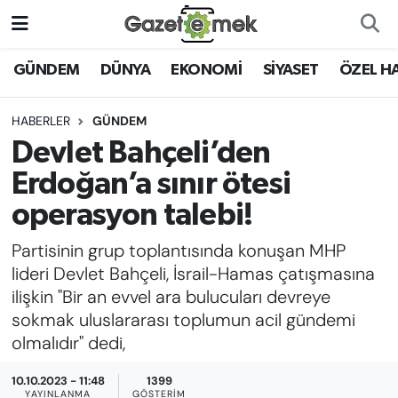
DÜNYA
Nöbetçi Eczaneler
GÜNDEM
DÜNYA
EKONOMİ
SİYASET
ÖZEL H
EKONOMİ
Hava Durumu
HABERLER
GÜNDEM
Devlet Bahçeli’den
EMEK HABERLERİ
İstanbul Namaz Vakitleri
Erdoğan’a sınır ötesi
YENİ MEDYADA EMEK
Trafik Durumu
operasyon talebi!
GAZETECİLİĞİNİ GELİŞTİRMEK
Partisinin grup toplantısında konuşan MHP
Süper Lig Puan Durumu ve Fikstür
FAYDALI BİLGİLER
lideri Devlet Bahçeli, İsrail-Hamas çatışmasına
Tüm Manşetler
ilişkin "Bir an evvel ara bulucuları devreye
GÜNDEM
sokmak uluslararası toplumun acil gündemi
Son Dakika Haberleri
olmalıdır" dedi,
EĞİTİM
10.10.2023 - 11:48
1399
Haber Arşivi
YAYINLANMA
GÖSTERIM