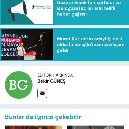
Gazete Emek'ten serbest ve
işsiz gazeteciler için telifli
haber çağrısı
Murat Kurum'un adaylığı belli
oldu: İmamoğlu'ndan paylaşım
geldi
EDITÖR HAKKINDA
Bekir GÜNEŞ
Bunlar da ilginizi çekebilir