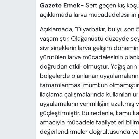
Gazete Emek-
Sert geçen kış koşu
açıklamada larva mücadadelesinin plan
Açıklamada, "Diyarbakır, bu yıl son 5
yaşamıştır. Olağanüstü düzeyde sey
sivrisineklerin larva gelişim dönem
yürütülen larva mücadelesinin planl
doğrudan etkili olmuştur. Yağışları
bölgelerde planlanan uygulamaları
tamamlanması mümkün olmamıştır. A
ilaçlama çalışmalarında kullanılan ü
uygulamaların verimliliğini azaltmış
güçleştirmiştir. Bu nedenle, kamu kay
amacıyla mücadele faaliyetleri bilims
değerlendirmeler doğrultusunda yeni