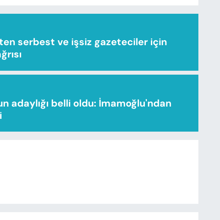
n serbest ve işsiz gazeteciler için
ağrısı
n adaylığı belli oldu: İmamoğlu'ndan
i