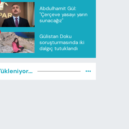
Abdulhamit Gül:
"Çerçeve yasayı yarın
sunacağız"
Gülistan Doku
soruşturmasında iki
dalgıç tutuklandı
ükleniyor...