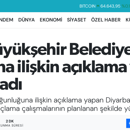
DOLAR
47,6006
%0.
EURO
55,0250
%0.
NDEM
DÜNYA
EKONOMİ
SİYASET
ÖZEL HABER
K
STERLİN
64,2398
%0
GRAM ALTIN
6500.87
%0.
yükşehir Belediye
BİST100
13.799
%7
BITCOIN
64.643,95
%0.
a ilişkin açıklama 
adı
ğunluğuna ilişkin açıklama yapan Diyarbak
laçlama çalışmalarının planlanan şekilde yü
2 DK
KUNMA SÜRESI