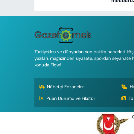
mecburu
Türkiye'den ve dünyadan son dakika haberleri, köş
yazıları, magazinden siyasete, spordan seyahate 
konuda Flow!
Nöbetçi Eczaneler
H
Puan Durumu ve Fikstür
Tü