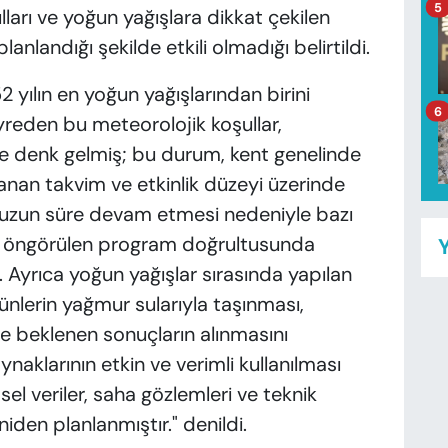
5
lları ve yoğun yağışlara dikkat çekilen
landığı şekilde etkili olmadığı belirtildi.
2 yılın en yoğun yağışlarından birini
6
reden bu meteorolojik koşullar,
ine denk gelmiş; bu durum, kent genelinde
anan takvim ve etkinlik düzeyi üzerinde
n uzun süre devam etmesi nedeniyle bazı
n öngörülen program doğrultusunda
Y
yrıca yoğun yağışlar sırasında yapılan
rünlerin yağmur sularıyla taşınması,
 ve beklenen sonuçların alınmasını
naklarının etkin ve verimli kullanılması
el veriler, saha gözlemleri ve teknik
den planlanmıştır." denildi.