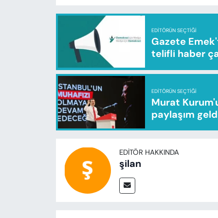
EDITÖRÜN SEÇTIĞI
Gazete Emek'te
telifli haber ç
EDITÖRÜN SEÇTIĞI
Murat Kurum'u
paylaşım geld
EDITÖR HAKKINDA
şilan