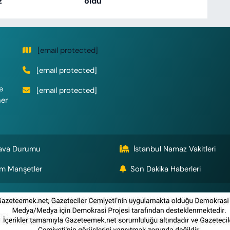
z
oldu
[email protected]
[email protected]
e
[email protected]
her
ava Durumu
İstanbul Namaz Vakitleri
m Manşetler
Son Dakika Haberleri