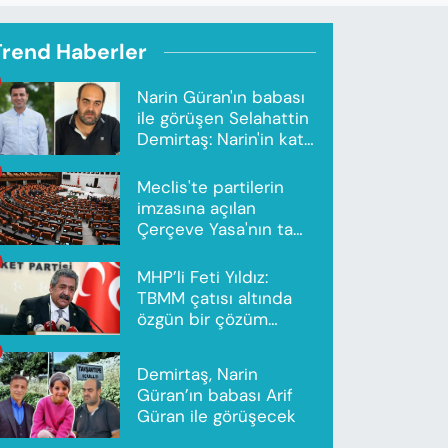
Trend Haberler
Narin Güran'ın babası
ile görüşen Selahattin
Demirtaş: Narin'in katili
Nevzat Bahtiyar'dır
Meclis'te partilerin
imzasına açılan
Çerçeve Yasa'nın tam
metni yayımlandı
MHP’li Feti Yıldız:
TBMM çatısı altında
özgün bir çözüm
modeli oluşturuldu
Demirtaş, Narin
Güran’ın babası Arif
Güran ile görüşecek