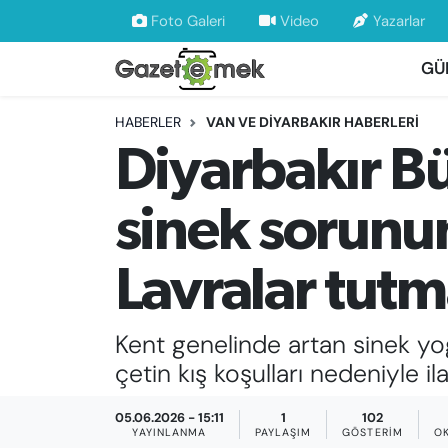
Foto Galeri
Video
Yazarlar
GÜ
DÜNYA
Nöbetçi Eczaneler
HABERLER
VAN VE DİYARBAKIR HABERLERİ
EKONOMİ
Hava Durumu
Diyarbakır Bü
EMEK HABERLERİ
İstanbul Namaz Vakitleri
sinek sorunun
YENİ MEDYADA EMEK GAZETECİLİĞİNİ
Trafik Durumu
GELİŞTİRMEK
Lavralar tutm
Süper Lig Puan Durumu ve Fikstür
FAYDALI BİLGİLER
Tüm Manşetler
Kent genelinde artan sinek yo
GÜNDEM
çetin kış koşulları nedeniyle i
Son Dakika Haberleri
EĞİTİM
05.06.2026 - 15:11
1
102
Haber Arşivi
YAYINLANMA
PAYLAŞIM
GÖSTERIM
O