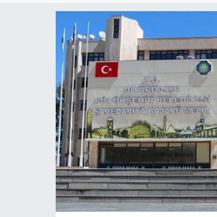
KADIN
SAĞLIK
SPOR
KÜLTÜR-SANAT
MAGAZİN
ÖZEL HABER
YAZAR KÖŞESİ
SİYASET
VAN VE DİYARBAKIR HABERLERİ