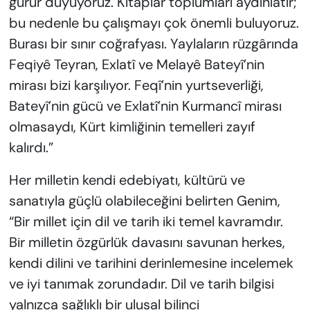
gurur duyuyoruz. Kitaplar toplumları aydınlatır;
bu nedenle bu çalışmayı çok önemli buluyoruz.
Burası bir sınır coğrafyası. Yaylaların rüzgârında
Feqiyê Teyran, Exlatî ve Melayê Bateyî’nin
mirası bizi karşılıyor. Feqî’nin yurtseverliği,
Bateyî’nin gücü ve Exlatî’nin Kurmancî mirası
olmasaydı, Kürt kimliğinin temelleri zayıf
kalırdı.”
Her milletin kendi edebiyatı, kültürü ve
sanatıyla güçlü olabileceğini belirten Genim,
“Bir millet için dil ve tarih iki temel kavramdır.
Bir milletin özgürlük davasını savunan herkes,
kendi dilini ve tarihini derinlemesine incelemek
ve iyi tanımak zorundadır. Dil ve tarih bilgisi
yalnızca sağlıklı bir ulusal bilinci