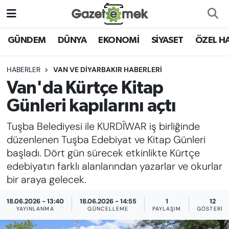
DÜNYA
Nöbetçi Eczaneler
GÜNDEM
DÜNYA
EKONOMİ
SİYASET
ÖZEL H
EKONOMİ
Hava Durumu
HABERLER
VAN VE DİYARBAKIR HABERLERİ
Van'da Kürtçe Kitap
EMEK HABERLERİ
İstanbul Namaz Vakitleri
Günleri kapılarını açtı
YENİ MEDYADA EMEK
Trafik Durumu
Tuşba Belediyesi ile KURDÎWAR iş birliğinde
GAZETECİLİĞİNİ GELİŞTİRMEK
düzenlenen Tuşba Edebiyat ve Kitap Günleri
Süper Lig Puan Durumu ve Fikstür
başladı. Dört gün sürecek etkinlikte Kürtçe
FAYDALI BİLGİLER
edebiyatın farklı alanlarından yazarlar ve okurlar
Tüm Manşetler
bir araya gelecek.
GÜNDEM
Son Dakika Haberleri
18.06.2026 - 13:40
18.06.2026 - 14:55
1
12
EĞİTİM
YAYINLANMA
GÜNCELLEME
PAYLAŞIM
GÖSTERIM
Haber Arşivi