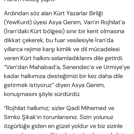
Ardından söz alan Kürt Yazarlar Birliği
(YewKurd) üyesi Asya Genim, Van’ın Rojhilat’a
(İran’daki Kürt bölgesi) sınır bir kent olmasına
dikkat çekerek, bu fuar vesilesiyle İran’da
yıllarca rejime karşı kimlik ve dil mücadelesi
veren Kürt halkını selamladıklarını dile getirdi.
“Van’dan Mahabad’a, Senendec’e ve Urmiye’ye
kadar halkımıza desteğimizi bir kez daha dile
getirmek istiyoruz” diyen Asya Genim,
konuşmasını şöyle sürdürdü:
“Rojhilat halkımız; sizler Qadî Mihemed ve
Simko Şikak’ın torunlarısınız. Sizin yolunuz
özgürlüğe giden en güzel yoldur ve biz sizinle