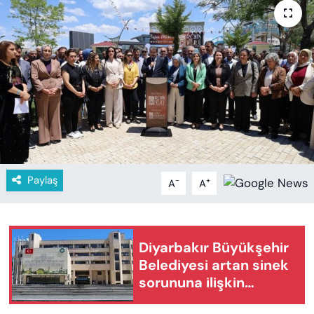
KADIN
SAĞLIK
SPOR
KÜLTÜR-SANAT
MAGAZİN
Paylaş
-
+
A
A
ÖZEL HABER
YAZAR KÖŞESİ
Diyarbakır Büyükşehir
SİYASET
Belediyesi artan sinek
sorununa ilişkin
VAN VE DİYARBAKIR HABERLERİ
açıklama yaptı: