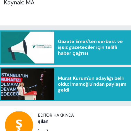
Kaynak: MA
Gazete Emek'ten serbest ve
işsiz gazeteciler için telifli
haber çağrısı
Murat Kurum'un adaylığı belli
oldu: İmamoğlu'ndan paylaşım
geldi
EDITÖR HAKKINDA
şilan