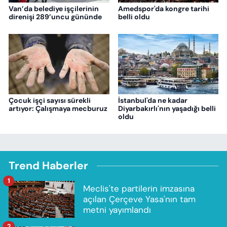
Van’da belediye işçilerinin
Amedspor'da kongre tarihi
direnişi 289’uncu gününde
belli oldu
Çocuk işçi sayısı sürekli
İstanbul'da ne kadar
artıyor: Çalışmaya mecburuz
Diyarbakırlı'nın yaşadığı belli
oldu
Trend Haberler
1
Meclis'te partilerin imzasına
açılan Çerçeve Yasa'nın tam
metni yayımlandı
2