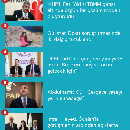
MHP’li Feti Yıldız: TBMM çatısı
altında özgün bir çözüm modeli
oluşturuldu
3
Gülistan Doku soruşturmasında
iki dalgıç tutuklandı
4
DEM Parti'den çerçeve yasaya 16
imza: “Bu imza barış ve ortak
gelecek için”
5
Abdulhamit Gül: "Çerçeve yasayı
yarın sunacağız"
6
İmralı Heyeti, Öcalan'la
görüşmenin ardından açıklama