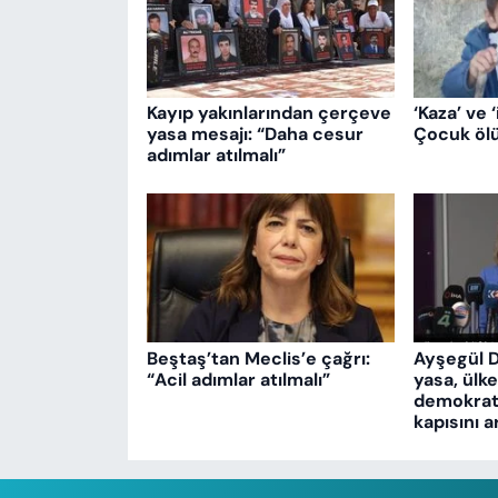
Kayıp yakınlarından çerçeve
‘Kaza’ ve ‘
yasa mesajı: “Daha cesur
Çocuk ölü
adımlar atılmalı”
Beştaş’tan Meclis’e çağrı:
Ayşegül 
“Acil adımlar atılmalı”
yasa, ülk
demokrati
kapısını a