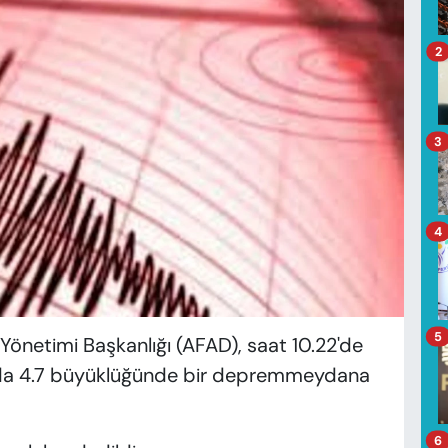
2
3
4
5
Yönetimi Başkanlığı (AFAD), saat 10.22'de
ında 4.7 büyüklüğünde bir depremmeydana
6