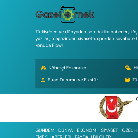
Türkiye'den ve dünyadan son dakika haberleri, köş
yazıları, magazinden siyasete, spordan seyahate 
konuda Flow!
Nöbetçi Eczaneler
H
Puan Durumu ve Fikstür
Tü
GÜNDEM
DÜNYA
EKONOMİ
SİYASET
ÖZEL H
EMEK HABERLERİ
FAYDALI BİLGİLER