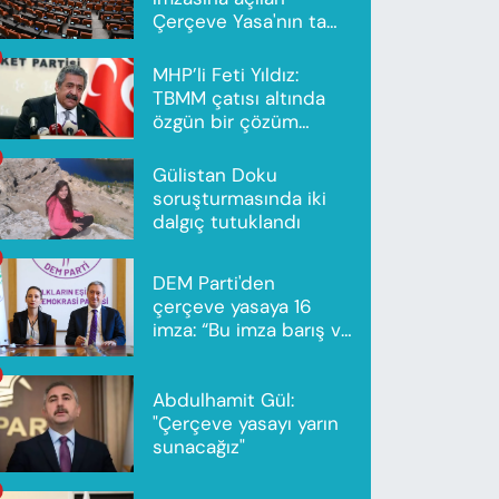
Çerçeve Yasa'nın tam
metni yayımlandı
MHP’li Feti Yıldız:
TBMM çatısı altında
özgün bir çözüm
modeli oluşturuldu
Gülistan Doku
soruşturmasında iki
dalgıç tutuklandı
DEM Parti'den
çerçeve yasaya 16
imza: “Bu imza barış ve
ortak gelecek için”
Abdulhamit Gül:
"Çerçeve yasayı yarın
sunacağız"