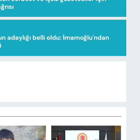
ağrısı
n adaylığı belli oldu: İmamoğlu'ndan
i