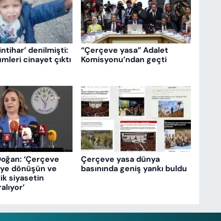
intihar’ denilmişti:
“Çerçeve yasa” Adalet
mleri cinayet çıktı
Komisyonu’ndan geçti
Doğan: ‘Çerçeve
Çerçeve yasa dünya
eye dönüşün ve
basınında geniş yankı buldu
k siyasetin
ralıyor’