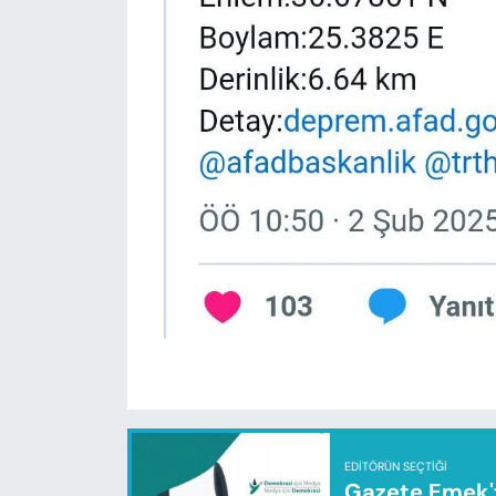
EDITÖRÜN SEÇTIĞI
Gazete Emek'te