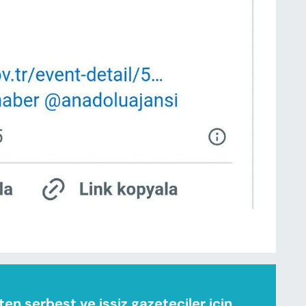
n serbest ve işsiz gazeteciler için