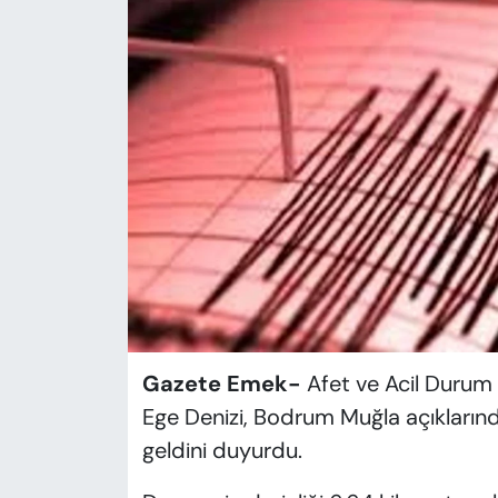
KADIN
SAĞLIK
SPOR
KÜLTÜR-SANAT
MAGAZİN
ÖZEL HABER
YAZAR KÖŞESİ
Gazete Emek-
Afet ve Acil Durum 
SİYASET
Ege Denizi, Bodrum Muğla açıklar
geldini duyurdu.
VAN VE DİYARBAKIR HABERLERİ