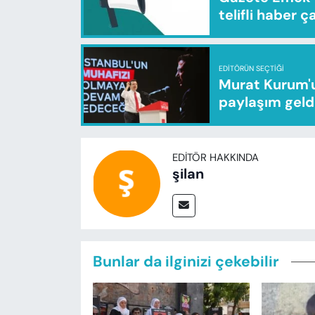
telifli haber ç
EDITÖRÜN SEÇTIĞI
Murat Kurum'u
paylaşım geld
EDITÖR HAKKINDA
şilan
Bunlar da ilginizi çekebilir