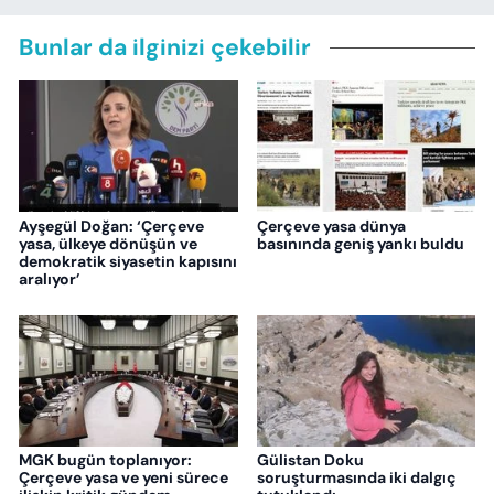
Bunlar da ilginizi çekebilir
Ayşegül Doğan: ‘Çerçeve
Çerçeve yasa dünya
yasa, ülkeye dönüşün ve
basınında geniş yankı buldu
demokratik siyasetin kapısını
aralıyor’
MGK bugün toplanıyor:
Gülistan Doku
Çerçeve yasa ve yeni sürece
soruşturmasında iki dalgıç