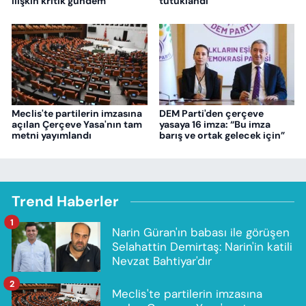
ilişkin kritik gündem
tutuklandı
Meclis'te partilerin imzasına
DEM Parti'den çerçeve
açılan Çerçeve Yasa'nın tam
yasaya 16 imza: “Bu imza
metni yayımlandı
barış ve ortak gelecek için”
Trend Haberler
1
Narin Güran'ın babası ile görüşen
Selahattin Demirtaş: Narin'in katili
Nevzat Bahtiyar'dır
2
Meclis'te partilerin imzasına