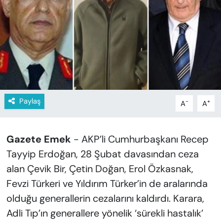
KADIN
SAĞLIK
SPOR
KÜLTÜR-SANAT
Paylaş
-
+
A
A
MAGAZİN
ÖZEL HABER
Gazete Emek
- AKP’li Cumhurbaşkanı Recep
Tayyip Erdoğan, 28 Şubat davasından ceza
YAZAR KÖŞESİ
alan Çevik Bir, Çetin Doğan, Erol Özkasnak,
SİYASET
Fevzi Türkeri ve Yıldırım Türker’in de aralarında
olduğu generallerin cezalarını kaldırdı. Karara,
VAN VE DİYARBAKIR HABERLERİ
Adli Tıp’ın generallere yönelik ‘sürekli hastalık’