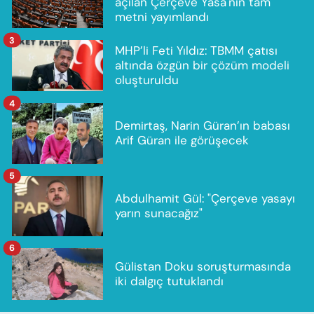
açılan Çerçeve Yasa'nın tam
metni yayımlandı
3
MHP’li Feti Yıldız: TBMM çatısı
altında özgün bir çözüm modeli
oluşturuldu
4
Demirtaş, Narin Güran’ın babası
Arif Güran ile görüşecek
5
Abdulhamit Gül: "Çerçeve yasayı
yarın sunacağız"
6
Gülistan Doku soruşturmasında
iki dalgıç tutuklandı