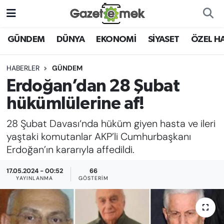
DÜNYA
Nöbetçi Eczaneler
GÜNDEM
DÜNYA
EKONOMİ
SİYASET
ÖZEL H
EKONOMİ
Hava Durumu
HABERLER
GÜNDEM
Erdoğan’dan 28 Şubat
EMEK HABERLERİ
İstanbul Namaz Vakitleri
hükümlülerine af!
YENİ MEDYADA EMEK
Trafik Durumu
28 Şubat Davası‘nda hüküm giyen hasta ve ileri
GAZETECİLİĞİNİ GELİŞTİRMEK
yaştaki komutanlar AKP’li Cumhurbaşkanı
Süper Lig Puan Durumu ve Fikstür
Erdoğan’ın kararıyla affedildi.
FAYDALI BİLGİLER
Tüm Manşetler
17.05.2024 - 00:52
66
GÜNDEM
YAYINLANMA
GÖSTERIM
Son Dakika Haberleri
EĞİTİM
Haber Arşivi