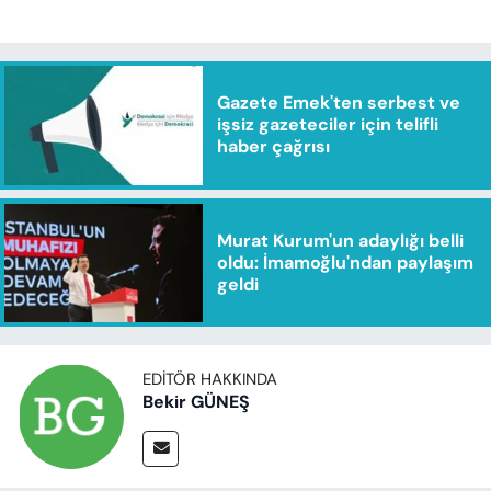
Gazete Emek'ten serbest ve
işsiz gazeteciler için telifli
haber çağrısı
Murat Kurum'un adaylığı belli
oldu: İmamoğlu'ndan paylaşım
geldi
EDITÖR HAKKINDA
Bekir GÜNEŞ