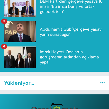
DEM Parti'den çerçeve yasaya 16
imza: “Bu imza barış ve ortak
gelecek için”
5
Abdulhamit Gül: "Çerçeve yasayı
yarın sunacağız"
6
İmralı Heyeti, Öcalan'la
görüşmenin ardından açıklama
yaptı
Yükleniyor...