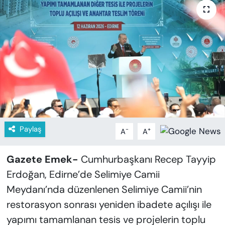
KADIN
SAĞLIK
SPOR
KÜLTÜR-SANAT
MAGAZİN
Paylaş
-
+
A
A
ÖZEL HABER
YAZAR KÖŞESİ
Gazete Emek-
Cumhurbaşkanı Recep Tayyip
Erdoğan, Edirne’de Selimiye Camii
SİYASET
Meydanı’nda düzenlenen Selimiye Camii’nin
restorasyon sonrası yeniden ibadete açılışı ile
VAN VE DİYARBAKIR HABERLERİ
yapımı tamamlanan tesis ve projelerin toplu