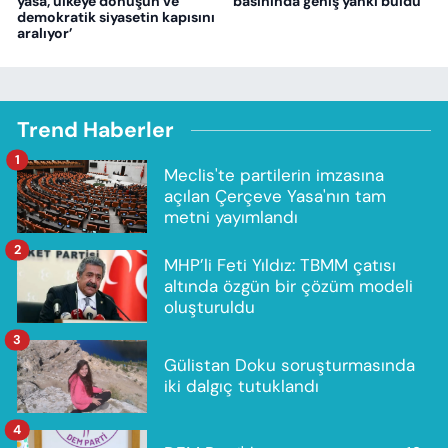
yasa, ülkeye dönüşün ve
basınında geniş yankı buldu
demokratik siyasetin kapısını
aralıyor’
Trend Haberler
1
Meclis'te partilerin imzasına
açılan Çerçeve Yasa'nın tam
metni yayımlandı
2
MHP’li Feti Yıldız: TBMM çatısı
altında özgün bir çözüm modeli
oluşturuldu
3
Gülistan Doku soruşturmasında
iki dalgıç tutuklandı
4