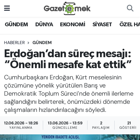
DÜNYA
Nöbetçi Eczaneler
GÜNDEM
DÜNYA
EKONOMİ
SİYASET
ÖZEL H
EKONOMİ
Hava Durumu
HABERLER
GÜNDEM
Erdoğan’dan süreç mesajı:
EMEK HABERLERİ
İstanbul Namaz Vakitleri
“Önemli mesafe kat ettik”
YENİ MEDYADA EMEK
Trafik Durumu
Cumhurbaşkanı Erdoğan, Kürt meselesinin
GAZETECİLİĞİNİ GELİŞTİRMEK
çözümüne yönelik yürütülen Barış ve
Süper Lig Puan Durumu ve Fikstür
Demokratik Toplum Süreci’nde önemli ilerleme
FAYDALI BİLGİLER
sağlandığını belirterek, önümüzdeki dönemde
Tüm Manşetler
çalışmaların hızlandırılacağını söyledi.
GÜNDEM
Son Dakika Haberleri
12.06.2026 - 18:26
13.06.2026 - 13:59
2
21
EĞİTİM
YAYINLANMA
GÜNCELLEME
PAYLAŞIM
GÖSTERIM
Haber Arşivi