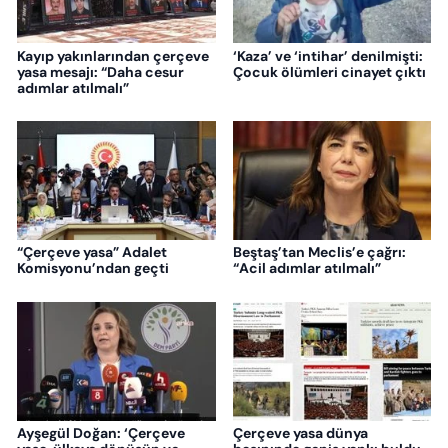
Kayıp yakınlarından çerçeve
‘Kaza’ ve ‘intihar’ denilmişti:
yasa mesajı: “Daha cesur
Çocuk ölümleri cinayet çıktı
adımlar atılmalı”
“Çerçeve yasa” Adalet
Beştaş’tan Meclis’e çağrı:
Komisyonu’ndan geçti
“Acil adımlar atılmalı”
Ayşegül Doğan: ‘Çerçeve
Çerçeve yasa dünya