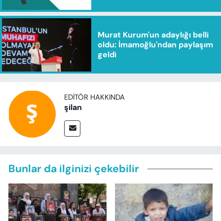
Murat Kurum'un adaylığı belli
oldu: İmamoğlu'ndan paylaşım
geldi
EDITÖR HAKKINDA
şilan
Bunlar da ilginizi çekebilir