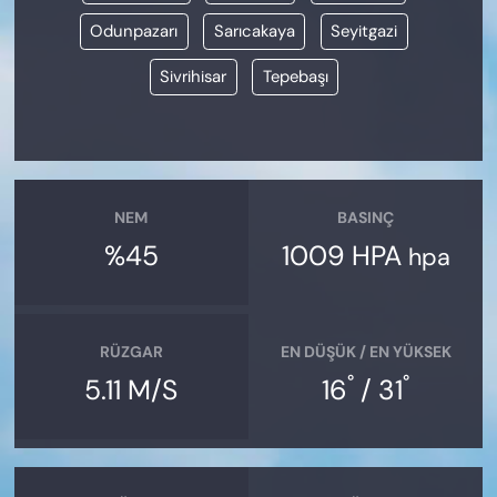
Odunpazarı
Sarıcakaya
Seyitgazi
Sivrihisar
Tepebaşı
NEM
BASINÇ
%45
1009 HPA
hpa
RÜZGAR
EN DÜŞÜK / EN YÜKSEK
°
°
5.11 M/S
16
/ 31