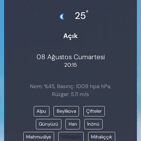
KADIN
°
25
SAĞLIK
Açık
SPOR
KÜLTÜR-SANAT
08 Ağustos Cumartesi
20:15
MAGAZİN
ÖZEL HABER
Nem: %45, Basınç: 1009 hpa hPa,
Rüzgar: 5.11 m/s
YAZAR KÖŞESİ
Alpu
Beylikova
Çifteler
SİYASET
Günyüzü
Han
İnönü
VAN VE DİYARBAKIR HABERLERİ
Mahmudiye
Mihalgazi
Mihalıççık