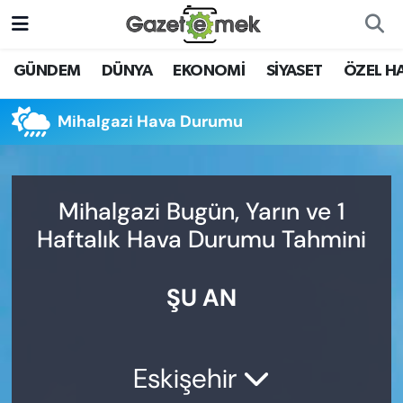
DÜNYA
Nöbetçi Eczaneler
GÜNDEM
DÜNYA
EKONOMİ
SİYASET
ÖZEL H
EKONOMİ
Hava Durumu
Mihalgazi Hava Durumu
EMEK HABERLERİ
İstanbul Namaz Vakitleri
YENİ MEDYADA EMEK
Trafik Durumu
Mihalgazi Bugün, Yarın ve 1
GAZETECİLİĞİNİ GELİŞTİRMEK
Haftalık Hava Durumu Tahmini
Süper Lig Puan Durumu ve Fikstür
FAYDALI BİLGİLER
ŞU AN
Tüm Manşetler
GÜNDEM
Son Dakika Haberleri
EĞİTİM
Eskişehir
Haber Arşivi