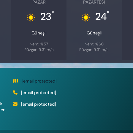
PAZAR
PAZARTESI
°
°
23
24
Güneşli
Güneşli
Nem: %57
Nem: %60
Rüzgar: 9.31 m/s
Rüzgar: 9.31 m/s
[email protected]
[email protected]
e
[email protected]
her