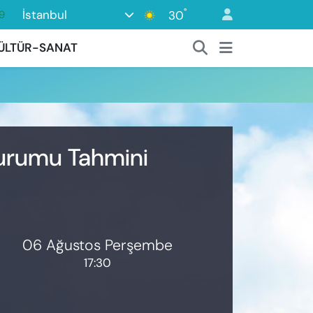
°
İstanbul
30
9
6
ÜLTÜR-SANAT
2
2
2
8
Durumu Tahmini
06 Ağustos Perşembe
17:30