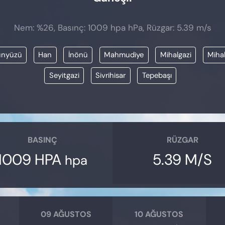
Nem: %26, Basınç: 1009 hpa hPa, Rüzgar: 5.39 m/s
nyüzü
Han
İnönü
Mahmudiye
Mihalgazi
Mihal
Seyitgazi
Sivrihisar
Tepebaşı
BASINÇ
RÜZGAR
1009 HPA
5.39 M/S
hpa
09 AĞUSTOS
10 AĞUSTOS