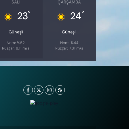
SALI
ÇARŞAMBA
°
°
23
24
Güneşli
Güneşli
Nem: %52
Nem: %44
Rüzgar: 8.11 m/s
Rüzgar: 7.31 m/s