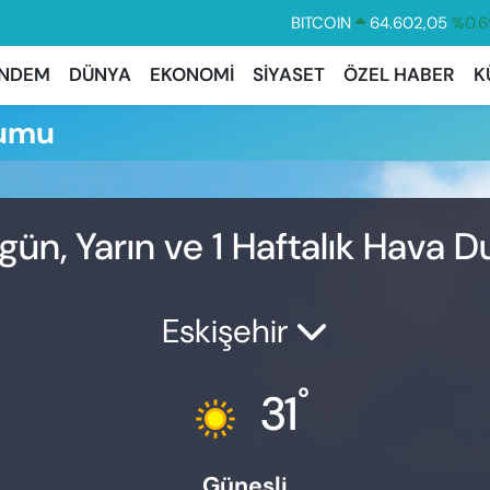
BITCOIN
64.602,05
%0.6
DOLAR
47,6006
%0.0
NDEM
DÜNYA
EKONOMİ
SİYASET
ÖZEL HABER
K
EURO
55,0250
%0.0
rumu
STERLİN
64,2398
%0.
GRAM ALTIN
6513.94
%0.3
BİST100
13.768
%4
gün, Yarın ve 1 Haftalık Hava 
Eskişehir
°
31
Güneşli