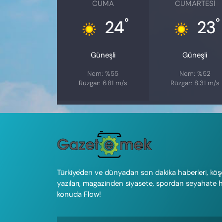
CUMA
CUMARTESI
°
°
24
23
Güneşli
Güneşli
Nem: %55
Nem: %52
Rüzgar: 6.81 m/s
Rüzgar: 8.31 m/s
Türkiye'den ve dünyadan son dakika haberleri, köş
yazıları, magazinden siyasete, spordan seyahate 
konuda Flow!