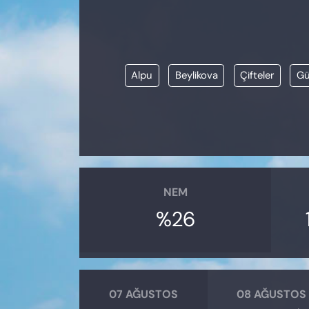
KADIN
SAĞLIK
Alpu
Beylikova
Çifteler
Gü
SPOR
KÜLTÜR-SANAT
MAGAZİN
ÖZEL HABER
NEM
%26
YAZAR KÖŞESİ
SİYASET
VAN VE DİYARBAKIR HABERLERİ
07 AĞUSTOS
08 AĞUSTOS