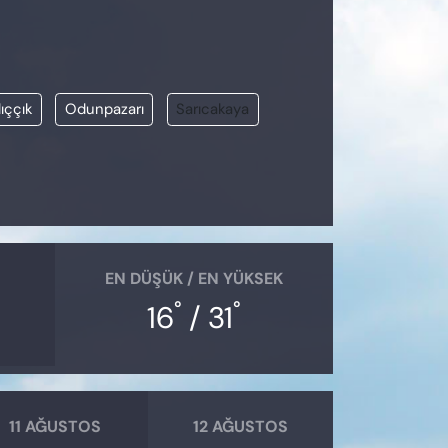
ıççık
Odunpazarı
Sarıcakaya
EN DÜŞÜK / EN YÜKSEK
°
°
16
/ 31
11 AĞUSTOS
12 AĞUSTOS