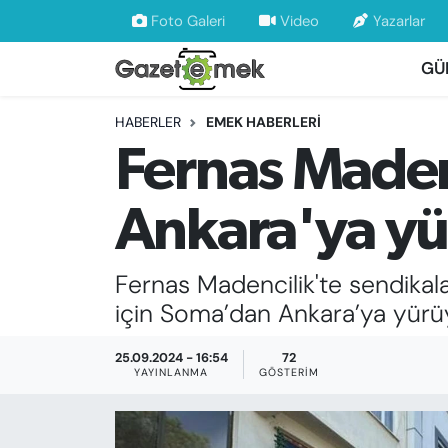
Foto Galeri
Video
Yazarlar
GÜ
DÜNYA
Nöbetçi Eczaneler
HABERLER
EMEK HABERLERİ
EKONOMİ
Hava Durumu
Fernas Madenc
EMEK HABERLERİ
İstanbul Namaz Vakitleri
Ankara'ya yü
YENİ MEDYADA EMEK GAZETECİLİĞİNİ
Trafik Durumu
GELİŞTİRMEK
Fernas Madencilik'te sendikalaş
Süper Lig Puan Durumu ve Fikstür
FAYDALI BİLGİLER
için Soma’dan Ankara’ya yürüy
Tüm Manşetler
GÜNDEM
25.09.2024 - 16:54
72
YAYINLANMA
GÖSTERIM
Son Dakika Haberleri
EĞİTİM
Haber Arşivi