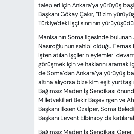
talepleri için Ankara’ya yürüyüş baş
Başkanı Gökay Çakır, “Bizim yürüyü
Türkiye'deki işçi sınıfının yürüyüşüd
Manisa'nın Soma ilçesinde bulunan 
Nasıroğlu'nun sahibi olduğu Fernas M
işten atılan işçilerin eylemleri devam
görüşmek için ve haklarını aramak i
de Soma’dan Ankara’ya yürüyüş başlat
altına alıyorsa bize kim eşit yurttaşlık
Bağımsız Maden İş Sendikası önün
Milletvekilleri Bekir Başevirgen ve A
Başkanı İlksen Özalper, Soma Beled
Başkanı Levent Elbinsoy da katılara
Bağımsız Maden İş Sendikası Genel 