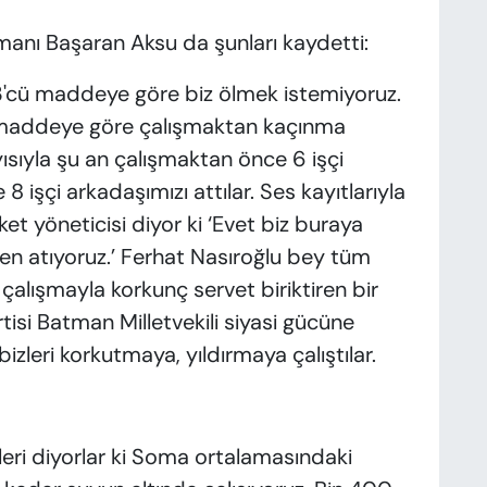
nı Başaran Aksu da şunları kaydetti:
 13'cü maddeye göre biz ölmek istemiyoruz.
 maddeye göre çalışmaktan kaçınma
yısıyla şu an çalışmaktan önce 6 işçi
8 işçi arkadaşımızı attılar. Ses kayıtlarıyla
rket yöneticisi diyor ki ‘Evet biz buraya
en atıyoruz.’ Ferhat Nasıroğlu bey tüm
 çalışmayla korkunç servet biriktiren bir
isi Batman Milletvekili siyasi gücüne
zleri korkutmaya, yıldırmaya çalıştılar.
ileri diyorlar ki Soma ortalamasındaki