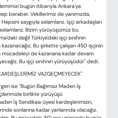
emimizi bugün itibarıyla Ankara'ya
hep beraber. Vekillerimiz de yanımızda,
Hepsini saygıyla selamlarız. İşçi arkadaşları
 selamlarız. Bizim yürüyüşümüz bu
daki değil Türkiye'deki işçi sınıfının
kazanacağız. Bu şirkette çalışan 450 işçinin
 Bu mücadeleyi de kazanana kadar devam
ğiz. Bu işçi sınıfının yürüyüşüdür" dedi.
KARDEŞLERİMİZ VAZGEÇMEYECEK"
irgen ise "Bugün Bağımsız Maden İş
çilerimizle birlikte yürüyüşü
Maden İş Sendikası üyesi kardeşlerimizin,
rinde sonlarına kadar yanlarında olacağız.
nelim. Bu mücadele 30'uncu gününde bugün.