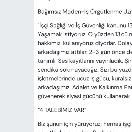
Bağımsız Maden-İş Örgütlenme Uzma
"İşçi Sağlığı ve İş Güvenliği kanunu
Yaşamak istiyoruz. O yüzden 13'cü
hakkımızı kullanıyoruz diyorlar. Dola
arkadaşımız attılar. 2-3 gün önce de 
tanımlı. Ses kayıtlarını yayınladık. Şi
sendika sokmayacağız. Sizi bu yüzd
işletmelerinde ucuz iş gücü, kuralsız
arkadaşımız. Adalet ve Kalkınma Part
güvenerek siyasi gücünü kullanarak bi
“4 TALEBİMİZ VAR”
Biz şunun için yürüyoruz; Fernas işç