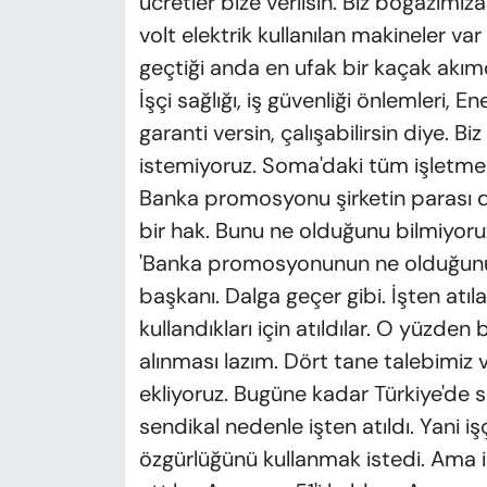
ücretler bize verilsin. Biz boğazımız
volt elektrik kullanılan makineler va
geçtiği anda en ufak bir kaçak akımd
İşçi sağlığı, iş güvenliği önlemleri, En
garanti versin, çalışabilirsin diye. 
istemiyoruz. Soma'daki tüm işletmel
Banka promosyonu şirketin parası d
bir hak. Bunu ne olduğunu bilmiyoruz
'Banka promosyonunun ne olduğunu b
başkanı. Dalga geçer gibi. İşten atıl
kullandıkları için atıldılar. O yüzden 
alınması lazım. Dört tane talebimiz 
ekliyoruz. Bugüne kadar Türkiye'de so
sendikal nedenle işten atıldı. Yani i
özgürlüğünü kullanmak istedi. Ama işv