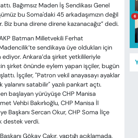
lattı. Bağımsız Maden İş Sendikası Genel
şümüz bu Soma'daki 45 arkadaşımızın değil
6
ür. Biz buna direne direne kazanacağız” dedi.
AKP Batman Milletvekili Ferhat
adencilik’te sendikaya üye oldukları için
 ediyor. Ankara’da şirket yetkilileriyle
Y
çin şirket önünde eylem yapan işçiler, bugün
tı. İşçiler, "Patron vekil anayasayı ayaklar
 yalanını satabilir" yazılı pankart açtı.
den başlayan yürüyüşe CHP Manisa
hmet Vehbi Bakırlıoğlu, CHP Manisa İl
iye Başkanı Sercan Okur, CHP Soma İlçe
k destek verdi.
Başkanı Gökay Çakır, yaptığı açıklamada,