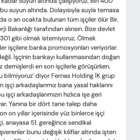
a kadar suyun altında çalışıyoruz. Bin 400
r bu suyun altında. Dolayısıyla suyla temasa
a o an ocakta bulunan tüm işçiler ölür Bir.
erji Bakanlığı tarafından alınsın. Bize devlet
Biz 301 gibi olmak istemiyoruz. Ölmek
er işçilere banka promosyonları veriyorlar.
eğil. İşçinin bankayı kullanmasından doğan
 demişlerdi en son işçilerle görüşürken.
ilmiyoruz' diyor Fernas Holding İK grup
an işçi arkadaşlarımız bana yasal haklarını
bu işçi arkadaşlarımızın hızlıca işe geri
var. Yanına bir dört tane talep daha
n on yıllar içerisinde yüz binlerce işçi
şçi, anayasa 51. gereğince sendikal
erenler bunu değişik kılıflar altında işten