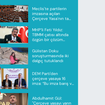
Meclis'te partilerin
imzasına açılan
Çerçeve Yasa'nın tam
metni yayımlandı
MHP’li Feti Yıldız:
TBMM çatısı altında
özgün bir çözüm
modeli oluşturuldu
Gülistan Doku
soruşturmasında iki
dalgıç tutuklandı
DEM Parti'den
çerçeve yasaya 16
imza: “Bu imza barış ve
ortak gelecek için”
Abdulhamit Gül:
"Çerçeve yasayı yarın