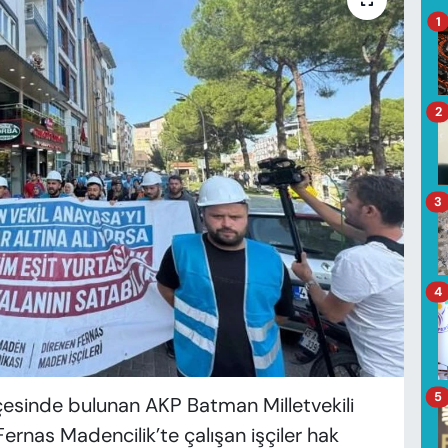
1
2
3
4
5
çesinde bulunan AKP Batman Milletvekili
ernas Madencilik’te çalışan işçiler hak