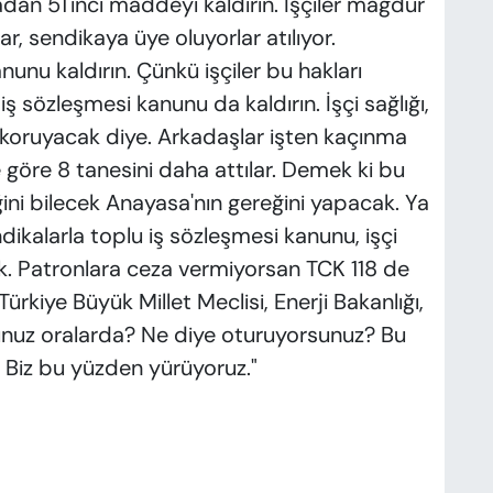
sadan 51'inci maddeyi kaldırın. İşçiler mağdur
ar, sendikaya üye oluyorlar atılıyor.
unu kaldırın. Çünkü işçiler bu hakları
iş sözleşmesi kanunu da kaldırın. İşçi sağlığı,
ri koruyacak diye. Arkadaşlar işten kaçınma
 göre 8 tanesini daha attılar. Demek ki bu
ğini bilecek Anayasa'nın gereğini yapacak. Ya
ikalarla toplu iş sözleşmesi kanunu, işçi
cak. Patronlara ceza vermiyorsan TCK 118 de
rkiye Büyük Millet Meclisi, Enerji Bakanlığı,
sunuz oralarda? Ne diye oturuyorsunuz? Bu
. Biz bu yüzden yürüyoruz."