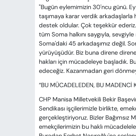
"Bugün eylemimizin 30'ncu günü. Eyl
taşımaya karar verdik arkadaşlarla 
destek oldular. Çok teşekkür ederiz. 
tüm Soma halkını saygıyla, sevgiyle
Soma'daki 45 arkadaşımız değil. Soma'
yürüyüşüdür. Biz buna direne direne 
hakları için mücadeleye başladık.
edeceğiz. Kazanmadan geri dönmeyece
“BU MÜCADELEDEN, BU MADENCİ 
CHP Manisa Milletvekili Bekir Başev
Sendikası işçilerimizle birlikte, emek
gerçekleştiriyoruz. Bizler Bağımsız 
emekçilerimizin bu haklı mücadelele
Buradan Ferhat Nasıroğlu'na sesle