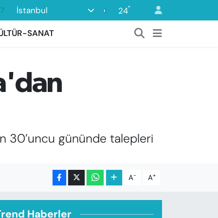
°
İstanbul
24
18
32
ÜLTÜR-SANAT
38
03
ma'dan
14
87
rinin 30’uncu gününde talepleri
-
+
A
A
Trend Haberler