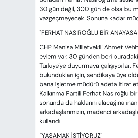
30 gün değil, 300 gün de olsa bu 
vazgeçmeyecek. Sonuna kadar müca
"FERHAT NASIROĞLU BİR ANAYASA
CHP Manisa Milletvekili Ahmet Vehbi
eylem var. 30 günden beri buradaki 
Türkiye'ye duyurmaya çalışıyorlar. Fer
bulundukları için, sendikaya üye olduk
bana işletme müdürü adeta itiraf et
Kalkınma Partili Ferhat Nasıroğlu bi
sonunda da haklarını alacağına inan
arkadaşlarımızın, madenci arkadaşlar
kullandı.
“YAŞAMAK İSTİYORUZ"