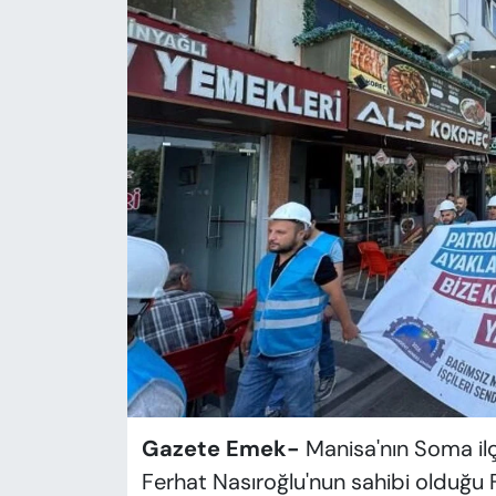
KADIN
SAĞLIK
SPOR
KÜLTÜR-SANAT
MAGAZİN
ÖZEL HABER
YAZAR KÖŞESİ
SİYASET
Gazete Emek-
Manisa'nın Soma il
VAN VE DİYARBAKIR HABERLERİ
Ferhat Nasıroğlu'nun sahibi olduğu F