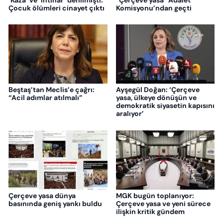
Çocuk ölümleri cinayet çıktı
Komisyonu’ndan geçti
Beştaş’tan Meclis’e çağrı:
Ayşegül Doğan: ‘Çerçeve
“Acil adımlar atılmalı”
yasa, ülkeye dönüşün ve
demokratik siyasetin kapısını
aralıyor’
Çerçeve yasa dünya
MGK bugün toplanıyor:
basınında geniş yankı buldu
Çerçeve yasa ve yeni sürece
ilişkin kritik gündem