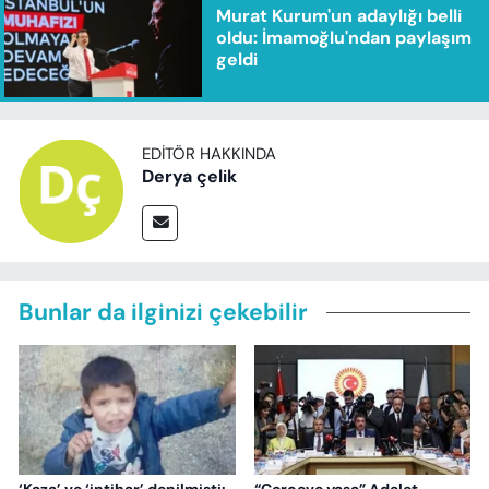
Murat Kurum'un adaylığı belli
oldu: İmamoğlu'ndan paylaşım
geldi
EDITÖR HAKKINDA
Derya çelik
Bunlar da ilginizi çekebilir
‘Kaza’ ve ‘intihar’ denilmişti:
“Çerçeve yasa” Adalet