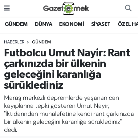
DÜNYA
Nöbetçi Eczaneler
GÜNDEM
DÜNYA
EKONOMİ
SİYASET
ÖZEL H
EKONOMİ
Hava Durumu
HABERLER
GÜNDEM
Futbolcu Umut Nayir: Rant
EMEK HABERLERİ
İstanbul Namaz Vakitleri
çarkınızda bir ülkenin
YENİ MEDYADA EMEK
Trafik Durumu
geleceğini karanlığa
GAZETECİLİĞİNİ GELİŞTİRMEK
sürüklediniz
Süper Lig Puan Durumu ve Fikstür
FAYDALI BİLGİLER
Maraş merkezli depremlerde yaşanan can
Tüm Manşetler
kayıplarına tepki gösteren Umut Nayir,
GÜNDEM
"İktidarından muhalefetine kendi rant çarkınızda
Son Dakika Haberleri
bir ülkenin geleceğini karanlığa sürüklediniz"
EĞİTİM
dedi.
Haber Arşivi