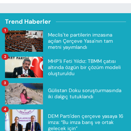
Trend Haberler
1
Meclis'te partilerin imzasına
açılan Çerçeve Yasa'nın tam
metni yayımlandı
2
MHP’li Feti Yıldız: TBMM çatısı
altında özgün bir çözüm modeli
oluşturuldu
3
Gülistan Doku soruşturmasında
iki dalgıç tutuklandı
4
DEM Parti'den çerçeve yasaya 16
imza: “Bu imza barış ve ortak
gelecek için”