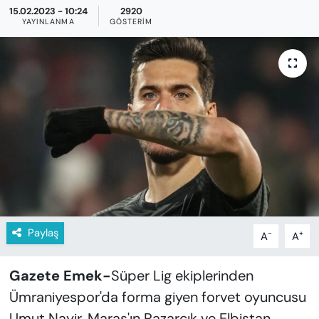
KADIN
15.02.2023 - 10:24
2920
YAYINLANMA
GÖSTERIM
SAĞLIK
SPOR
KÜLTÜR-SANAT
MAGAZİN
ÖZEL HABER
YAZAR KÖŞESİ
Paylaş
-
+
A
A
SİYASET
Gazete Emek-
Süper Lig ekiplerinden
Ümraniyespor'da forma giyen forvet oyuncusu
VAN VE DİYARBAKIR HABERLERİ
Umut Nayir, Maraş'ın Pazarcık ve Elbistan