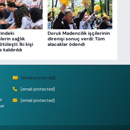
vindeki
Doruk Madencilik işçilerinin
erin sağlık
direnişi sonuç verdi: Tüm
üleşti: İki kişi
alacaklar ödendi
kaldırıldı
[email protected]
[email protected]
e
[email protected]
her