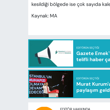
kesildiği bölgede ise çok sayıda kalek
Kaynak: MA
EDITÖRÜN SEÇTIĞI
Gazete Emek'te
telifli haber ç
EDITÖRÜN SEÇTIĞI
Murat Kurum'u
paylaşım geld
EDITÖR HAKKINDA