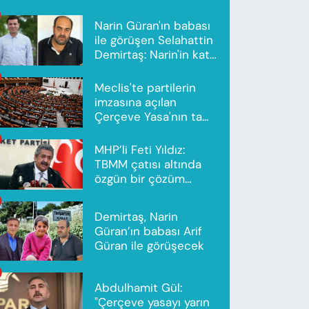
Narin Güran'ın babası
ile görüşen Selahattin
Demirtaş: Narin'in katili
Nevzat Bahtiyar'dır
Meclis'te partilerin
imzasına açılan
Çerçeve Yasa'nın tam
metni yayımlandı
MHP’li Feti Yıldız:
TBMM çatısı altında
özgün bir çözüm
modeli oluşturuldu
Demirtaş, Narin
Güran’ın babası Arif
Güran ile görüşecek
Abdulhamit Gül:
"Çerçeve yasayı yarın