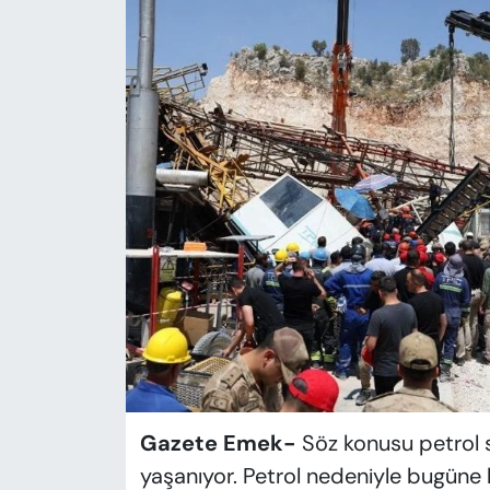
KADIN
SAĞLIK
SPOR
KÜLTÜR-SANAT
MAGAZİN
ÖZEL HABER
YAZAR KÖŞESİ
SİYASET
Gazete Emek-
Söz konusu petrol 
VAN VE DİYARBAKIR HABERLERİ
yaşanıyor. Petrol nedeniyle bugüne k