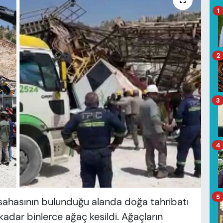
1
2
3
4
5
sahasının bulunduğu alanda doğa tahribatı
adar binlerce ağaç kesildi. Ağaçların