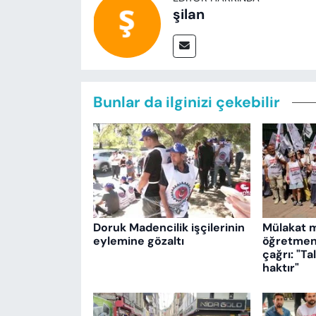
şilan
Bunlar da ilginizi çekebilir
Doruk Madencilik işçilerinin
Mülakat 
eylemine gözaltı
öğretmenl
çağrı: "T
haktır"