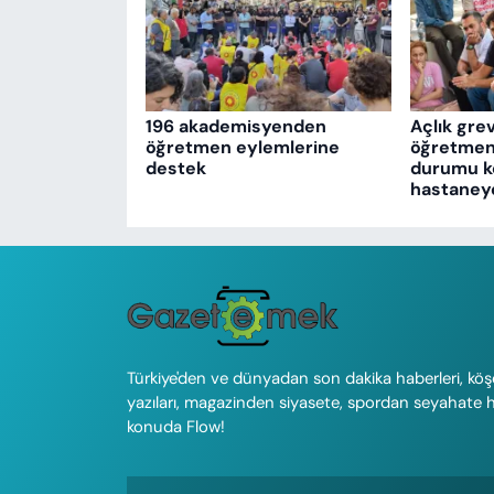
196 akademisyenden
Açlık gre
öğretmen eylemlerine
öğretmenl
destek
durumu köt
hastaneye 
Türkiye'den ve dünyadan son dakika haberleri, köş
yazıları, magazinden siyasete, spordan seyahate 
konuda Flow!