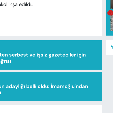
ol inşa edildi..
6
Y
n serbest ve işsiz gazeteciler için
ağrısı
n adaylığı belli oldu: İmamoğlu'ndan
i