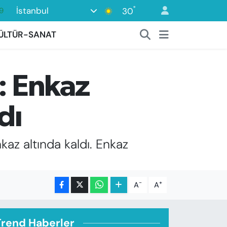
°
İstanbul
9
30
6
ÜLTÜR-SANAT
1
1
: Enkaz
2
8
dı
kaz altında kaldı. Enkaz
-
+
A
A
Trend Haberler