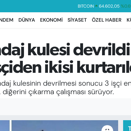
BITCOIN
64.602,05
%0.6
DOLAR
47,5986
%0.0
NDEM
DÜNYA
EKONOMİ
SİYASET
ÖZEL HABER
K
EURO
55,0700
%0.
STERLİN
64,2438
%0.2
aj kulesi devrildi
GRAM ALTIN
6513.94
%0.3
BİST100
13.768
%4
şçiden ikisi kurtarıl
daj kulesinin devrilmesi sonucu 3 işçi en
dı, diğerini çıkarma çalışması sürüyor.