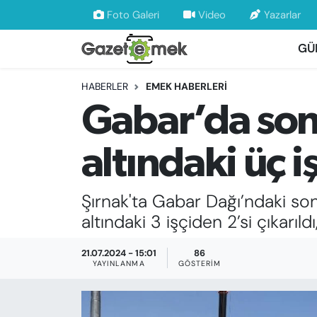
Foto Galeri
Video
Yazarlar
GÜ
DÜNYA
Nöbetçi Eczaneler
HABERLER
EMEK HABERLERİ
EKONOMİ
Hava Durumu
Gabar’da sond
EMEK HABERLERİ
İstanbul Namaz Vakitleri
altındaki üç i
YENİ MEDYADA EMEK GAZETECİLİĞİNİ
Trafik Durumu
GELİŞTİRMEK
Şırnak'ta Gabar Dağı’ndaki son
Süper Lig Puan Durumu ve Fikstür
FAYDALI BİLGİLER
altındaki 3 işçiden 2’si çıkarıl
Tüm Manşetler
GÜNDEM
21.07.2024 - 15:01
86
YAYINLANMA
GÖSTERIM
Son Dakika Haberleri
EĞİTİM
Haber Arşivi