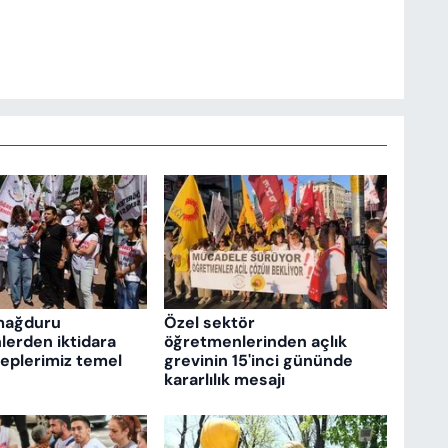
mağduru
Özel sektör
erden iktidara
öğretmenlerinden açlık
aleplerimiz temel
grevinin 15'inci gününde
kararlılık mesajı