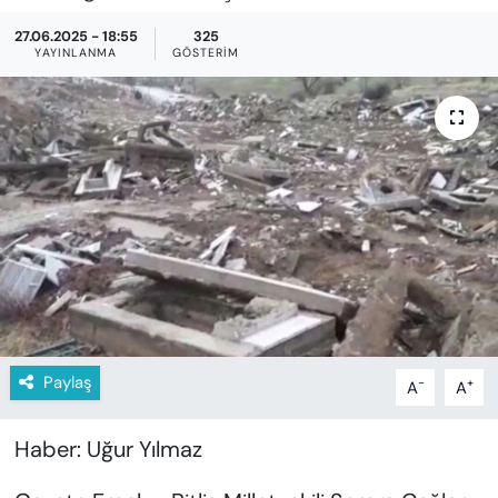
KADIN
27.06.2025 - 18:55
325
YAYINLANMA
GÖSTERIM
SAĞLIK
SPOR
KÜLTÜR-SANAT
MAGAZİN
ÖZEL HABER
YAZAR KÖŞESİ
Paylaş
-
+
A
A
SİYASET
Haber: Uğur Yılmaz
VAN VE DİYARBAKIR HABERLERİ