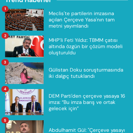
1
Meclis'te partilerin imzasına
açılan Çerçeve Yasa'nın tam
metni yayımlandı
2
MHP’li Feti Yıldız: TBMM çatısı
altında özgün bir çözüm modeli
oluşturuldu
3
Gülistan Doku soruşturmasında
iki dalgıç tutuklandı
4
DEM Parti'den çerçeve yasaya 16
imza: “Bu imza barış ve ortak
gelecek için”
5
Abdulhamit Gül: "Çerçeve yasayı