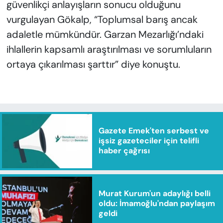
güvenlikçi anlayışların sonucu olduğunu
vurgulayan Gökalp, “Toplumsal barış ancak
adaletle mümkündür. Garzan Mezarlığı’ndaki
ihlallerin kapsamlı araştırılması ve sorumluların
ortaya çıkarılması şarttır” diye konuştu.
Gazete Emek'ten serbest ve
işsiz gazeteciler için telifli
haber çağrısı
Murat Kurum'un adaylığı belli
oldu: İmamoğlu'ndan paylaşım
geldi