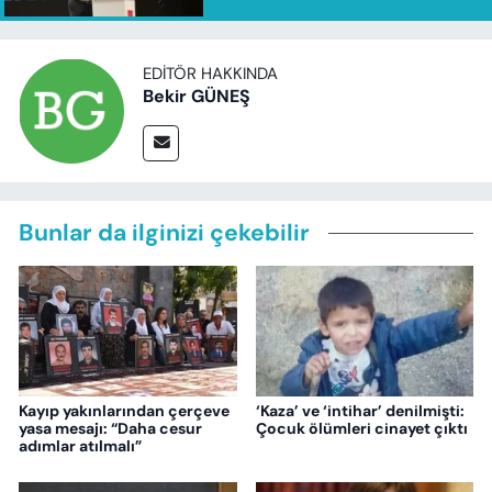
EDITÖR HAKKINDA
Bekir GÜNEŞ
Bunlar da ilginizi çekebilir
Kayıp yakınlarından çerçeve
‘Kaza’ ve ‘intihar’ denilmişti:
yasa mesajı: “Daha cesur
Çocuk ölümleri cinayet çıktı
adımlar atılmalı”