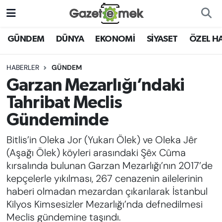
DÜNYA
Nöbetçi Eczaneler
GÜNDEM
DÜNYA
EKONOMİ
SİYASET
ÖZEL H
EKONOMİ
Hava Durumu
HABERLER
GÜNDEM
Garzan Mezarlığı’ndaki
EMEK HABERLERİ
İstanbul Namaz Vakitleri
Tahribat Meclis
YENİ MEDYADA EMEK
Trafik Durumu
Gündeminde
GAZETECİLİĞİNİ GELİŞTİRMEK
Bitlis’in Oleka Jor (Yukarı Ölek) ve Oleka Jêr
Süper Lig Puan Durumu ve Fikstür
FAYDALI BİLGİLER
(Aşağı Ölek) köyleri arasındaki Şêx Cûma
Tüm Manşetler
kırsalında bulunan Garzan Mezarlığı’nın 2017’de
GÜNDEM
kepçelerle yıkılması, 267 cenazenin ailelerinin
Son Dakika Haberleri
haberi olmadan mezardan çıkarılarak İstanbul
EĞİTİM
Kilyos Kimsesizler Mezarlığı’nda defnedilmesi
Haber Arşivi
Meclis gündemine taşındı.