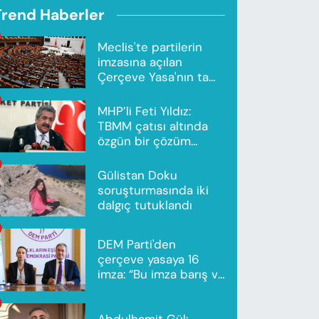
Trend Haberler
Meclis'te partilerin
imzasına açılan
Çerçeve Yasa'nın tam
metni yayımlandı
MHP’li Feti Yıldız:
TBMM çatısı altında
özgün bir çözüm
modeli oluşturuldu
Gülistan Doku
soruşturmasında iki
dalgıç tutuklandı
DEM Parti'den
çerçeve yasaya 16
imza: “Bu imza barış ve
ortak gelecek için”
Abdulhamit Gül: