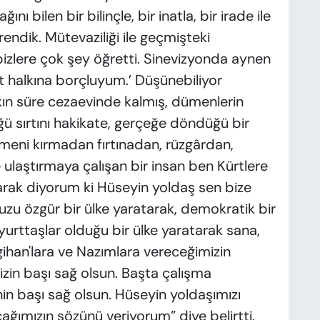
nı bilen bir bilinçle, bir inatla, bir irade ile
endik. Mütevaziliği ile geçmişteki
bizlere çok şey öğretti. Sinevizyonda aynen
t halkına borçluyum.’ Düşünebiliyor
şkın süre cezaevinde kalmış, dümenlerin
tüğü sırtını hakikate, gerçeğe döndüğü bir
meni kırmadan fırtınadan, rüzgârdan,
laştırmaya çalışan bir insan ben Kürtlere
arak diyorum ki Hüseyin yoldaş sen bize
zu özgür bir ülke yaratarak, demokratik bir
t yurttaşlar olduğu bir ülke yaratarak sana,
gihan'lara ve Nazımlara vereceğimizin
zin başı sağ olsun. Başta çalışma
nin başı sağ olsun. Hüseyin yoldaşımızı
ağımızın sözünü veriyorum” diye belirtti.