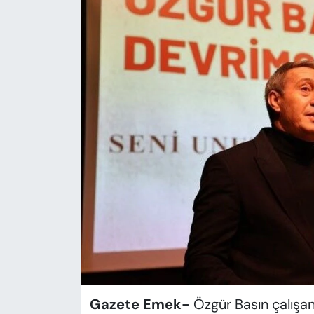
KADIN
SAĞLIK
SPOR
KÜLTÜR-SANAT
MAGAZİN
ÖZEL HABER
YAZAR KÖŞESİ
SİYASET
VAN VE DİYARBAKIR HABERLERİ
Gazete Emek-
Özgür Basın çalışan