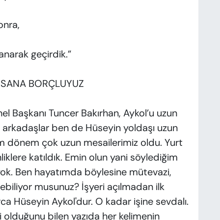
onra,
arak geçirdik.”
Z SANA BORÇLUYUZ
l Başkanı Tuncer Bakırhan, Aykol’u uzun
erli arkadaşlar ben de Hüseyin yoldaşı uzun
em dönem çok uzun mesailerimiz oldu. Yurt
nliklere katıldık. Emin olun yani söylediğim
 yok. Ben hayatımda böylesine mütevazi,
ünebiliyor musunuz? İşyeri açılmadan ilk
rca Hüseyin Aykol'dur. O kadar işine sevdalı.
i olduğunu bilen yazıda her kelimenin