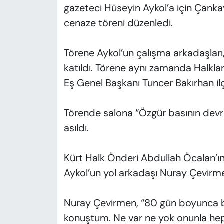
gazeteci Hüseyin Aykol’a için Çank
cenaze töreni düzenledi.
Törene Aykol’un çalışma arkadaşları, 
katıldı. Törene aynı zamanda Halklar
Eş Genel Başkanı Tuncer Bakırhan ilçe
Törende salona “Özgür basının devri
asıldı.
Kürt Halk Önderi Abdullah Öcalan’ı
Aykol’un yol arkadaşı Nuray Çevirme
Nuray Çevirmen, “80 gün boyunca 
konuştum. Ne var ne yok onunla hep