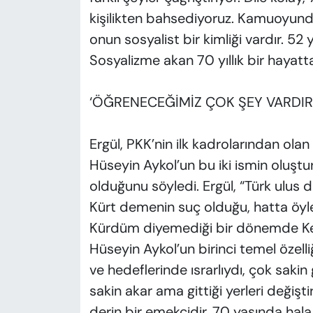
kişilikten bahsediyoruz. Kamuoyunda 
onun sosyalist bir kimliği vardır. 52 
Sosyalizme akan 70 yıllık bir hayatt
‘ÖĞRENECEĞİMİZ ÇOK ŞEY VARDIR
Ergül, PKK’nin ilk kadrolarından olan
Hüseyin Aykol’un bu iki ismin oluşt
olduğunu söyledi. Ergül, “Türk ulus d
Kürt demenin suç olduğu, hatta öyle 
Kürdüm diyemediği bir dönemde Kemal
Hüseyin Aykol’un birinci temel özel
ve hedeflerinde ısrarlıydı, çok saki
sakin akar ama gittiği yerleri değiştir
derin bir emekçidir. 70 yaşında hala 