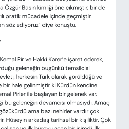
Özgür Basın kimliği öne çıkmıştır, bir de
yılı pratik mücadele içinde geçmiştir.
an söz ediyoruz” diye konuştu.
’
 Kemal Pir ve Hakki Karer’e işaret ederek,
urduğu geleneğin bugünkü temsilcisi
evleti, herkesin Türk olarak görüldüğü ve
bir hale gelinmiştir ki Kürdün kendine
 Pirler ile başlayan bir gelenek var.
liği bu geleneğin devamcısı olmasıydı. Amaç
n gözükürdü ama bazı nehirler vardır çok
ir. Hüseyin arkadaş tarihsel bir kişiliktir. Çok
çalışan ve ilk büroyu açan bir isimdi. İlk