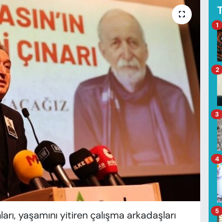
1
2
3
4
5
ları, yaşamını yitiren çalışma arkadaşları