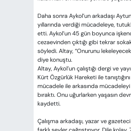
Daha sonra Aykol’un arkadaşı Aytunç 
yıllarında verdiği mücadeleye, tutu
etti. Aykol’un 45 gün boyunca işkenc
cezaevinden çıktığı gibi tekrar so
söyledi. Altay, “Onurunu lekeleyecek
diye konuştu.
Altay, Aykol’un çalıştığı dergi ve yay
Kürt Özgürlük Hareketi ile tanıştığını
mücadele ile arkasında mücadeleyi 
bıraktı. Onu uğurlarken yaşasın dev
kaydetti.
Çalışma arkadaşı, yazar ve gazeteci
farklı şeyler çağrıştırıyor. Dile kola