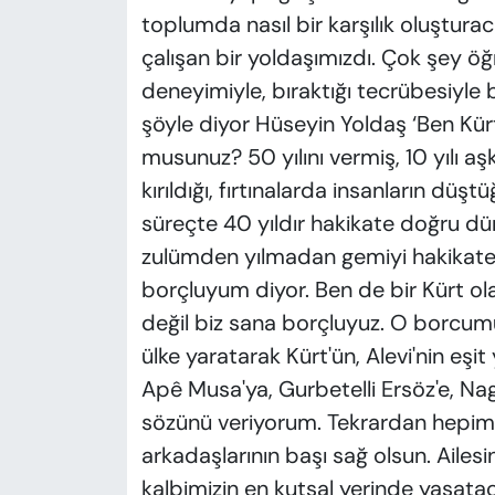
toplumda nasıl bir karşılık oluşturacağı
çalışan bir yoldaşımızdı. Çok şey öğr
deneyimiyle, bıraktığı tecrübesiyle 
şöyle diyor Hüseyin Yoldaş ‘Ben Kür
musunuz? 50 yılını vermiş, 10 yılı a
kırıldığı, fırtınalarda insanların düş
süreçte 40 yıldır hakikate doğru dü
zulümden yılmadan gemiyi hakikate u
borçluyum diyor. Ben de bir Kürt ol
değil biz sana borçluyuz. O borcumu
ülke yaratarak Kürt'ün, Alevi'nin eşi
Apê Musa'ya, Gurbetelli Ersöz'e, Na
sözünü veriyorum. Tekrardan hepimi
arkadaşlarının başı sağ olsun. Ailesi
kalbimizin en kutsal yerinde yaşatac