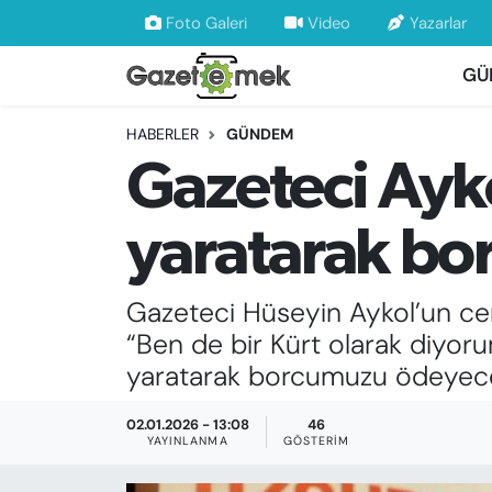
Foto Galeri
Video
Yazarlar
GÜ
DÜNYA
Nöbetçi Eczaneler
HABERLER
GÜNDEM
EKONOMİ
Hava Durumu
Gazeteci Ayko
EMEK HABERLERİ
İstanbul Namaz Vakitleri
yaratarak b
YENİ MEDYADA EMEK GAZETECİLİĞİNİ
Trafik Durumu
GELİŞTİRMEK
Gazeteci Hüseyin Aykol’un ce
Süper Lig Puan Durumu ve Fikstür
FAYDALI BİLGİLER
“Ben de bir Kürt olarak diyoru
Tüm Manşetler
yaratarak borcumuzu ödeyece
GÜNDEM
Son Dakika Haberleri
02.01.2026 - 13:08
46
YAYINLANMA
GÖSTERIM
EĞİTİM
Haber Arşivi