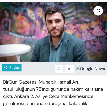
KADIN
SAĞLIK
SPOR
KÜLTÜR-SANAT
MAGAZİN
ÖZEL HABER
Paylaş
-
+
A
A
YAZAR KÖŞESİ
BirGün Gazetesi Muhabiri İsmail Arı,
SİYASET
tutukluluğunun 75'inci gününde hakim karşısına
çıktı. Ankara 2. Asliye Ceza Mahkemesinde
VAN VE DİYARBAKIR HABERLERİ
görülmesi planlanan duruşma, kalabalık