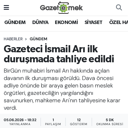
DÜNYA
Nöbetçi Eczaneler
GÜNDEM
DÜNYA
EKONOMİ
SİYASET
ÖZEL H
EKONOMİ
Hava Durumu
HABERLER
GÜNDEM
Gazeteci İsmail Arı ilk
EMEK HABERLERİ
İstanbul Namaz Vakitleri
duruşmada tahliye edildi
YENİ MEDYADA EMEK
Trafik Durumu
BirGün muhabiri İsmail Arı hakkında açılan
GAZETECİLİĞİNİ GELİŞTİRMEK
davanın ilk duruşması görüldü. Dava öncesi
Süper Lig Puan Durumu ve Fikstür
adliye önünde bir araya gelen basın meslek
FAYDALI BİLGİLER
örgütleri, gazeteciliğin yargılandığını
Tüm Manşetler
savunurken, mahkeme Arı'nın tahliyesine karar
GÜNDEM
verdi.
Son Dakika Haberleri
EĞİTİM
05.06.2026 - 18:32
1
12
5 DK
Haber Arşivi
YAYINLANMA
PAYLAŞIM
GÖSTERIM
OKUNMA SÜRESI