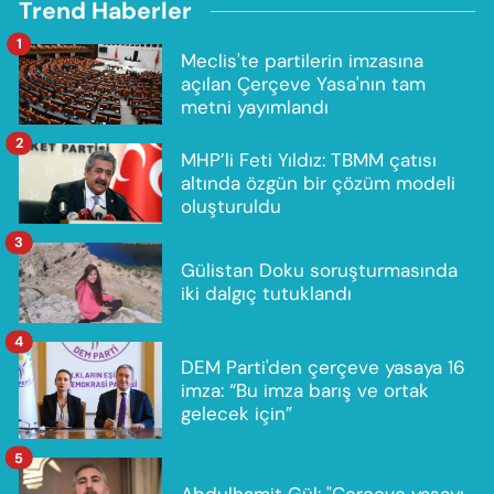
Trend Haberler
1
Meclis'te partilerin imzasına
açılan Çerçeve Yasa'nın tam
metni yayımlandı
2
MHP’li Feti Yıldız: TBMM çatısı
altında özgün bir çözüm modeli
oluşturuldu
3
Gülistan Doku soruşturmasında
iki dalgıç tutuklandı
4
DEM Parti'den çerçeve yasaya 16
imza: “Bu imza barış ve ortak
gelecek için”
5
Abdulhamit Gül: "Çerçeve yasayı