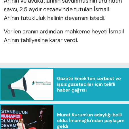
Arı'nın ve avukatlarının savunmasının ardından
savcı, 2,5 aydır cezaevinde tutulan İsmail
Arı'nın tutukluluk halinin devamını istedi.
Verilen aranın ardından mahkeme heyeti İsmail
Arı'nın tahliyesine karar verdi.
Gazete Emek'ten serbest ve
işsiz gazeteciler için telifli
haber çağrısı
Murat Kurum'un adaylığı belli
oldu: İmamoğlu'ndan paylaşım
geldi