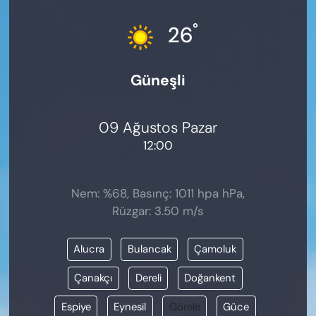
KADIN
°
26
SAĞLIK
Güneşli
SPOR
KÜLTÜR-SANAT
09 Ağustos Pazar
12:00
MAGAZİN
ÖZEL HABER
Nem: %68, Basınç: 1011 hpa hPa,
Rüzgar: 3.50 m/s
YAZAR KÖŞESİ
Alucra
Bulancak
Çamoluk
SİYASET
Çanakçı
Dereli
Doğankent
VAN VE DİYARBAKIR HABERLERİ
Espiye
Eynesil
Görele
Güce