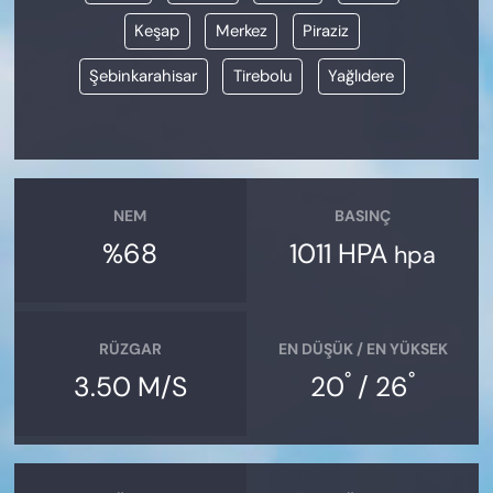
Keşap
Merkez
Piraziz
Şebinkarahisar
Tirebolu
Yağlıdere
NEM
BASINÇ
%68
1011 HPA
hpa
RÜZGAR
EN DÜŞÜK / EN YÜKSEK
°
°
3.50 M/S
20
/ 26