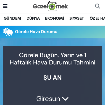
DÜNYA
Nöbetçi Eczaneler
GÜNDEM
DÜNYA
EKONOMİ
SİYASET
ÖZEL H
EKONOMİ
Hava Durumu
Görele Hava Durumu
EMEK HABERLERİ
İstanbul Namaz Vakitleri
YENİ MEDYADA EMEK
Trafik Durumu
Görele Bugün, Yarın ve 1
GAZETECİLİĞİNİ GELİŞTİRMEK
Haftalık Hava Durumu Tahmini
Süper Lig Puan Durumu ve Fikstür
FAYDALI BİLGİLER
ŞU AN
Tüm Manşetler
GÜNDEM
Son Dakika Haberleri
EĞİTİM
Giresun
Haber Arşivi