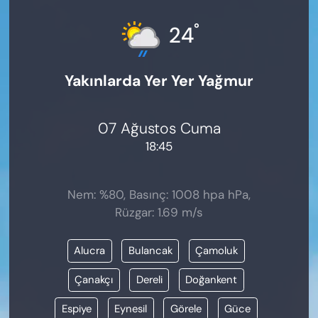
KADIN
°
24
SAĞLIK
Yakınlarda Yer Yer Yağmur
SPOR
KÜLTÜR-SANAT
07 Ağustos Cuma
18:45
MAGAZİN
ÖZEL HABER
Nem: %80, Basınç: 1008 hpa hPa,
Rüzgar: 1.69 m/s
YAZAR KÖŞESİ
Alucra
Bulancak
Çamoluk
SİYASET
Çanakçı
Dereli
Doğankent
VAN VE DİYARBAKIR HABERLERİ
Espiye
Eynesil
Görele
Güce