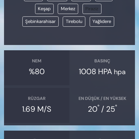
Keşap
Merkez
Piraziz
Şebinkarahisar
Tirebolu
Yağlıdere
NEM
BASINÇ
%80
1008 HPA
hpa
RÜZGAR
EN DÜŞÜK / EN YÜKSEK
°
°
1.69 M/S
20
/ 25