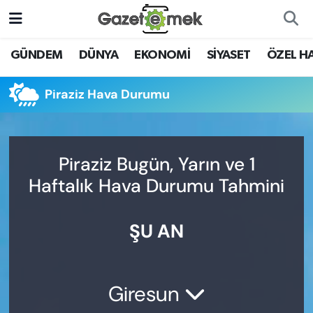
DÜNYA
Nöbetçi Eczaneler
GÜNDEM
DÜNYA
EKONOMİ
SİYASET
ÖZEL H
EKONOMİ
Hava Durumu
Piraziz Hava Durumu
EMEK HABERLERİ
İstanbul Namaz Vakitleri
YENİ MEDYADA EMEK
Trafik Durumu
Piraziz Bugün, Yarın ve 1
GAZETECİLİĞİNİ GELİŞTİRMEK
Haftalık Hava Durumu Tahmini
Süper Lig Puan Durumu ve Fikstür
FAYDALI BİLGİLER
ŞU AN
Tüm Manşetler
GÜNDEM
Son Dakika Haberleri
EĞİTİM
Giresun
Haber Arşivi