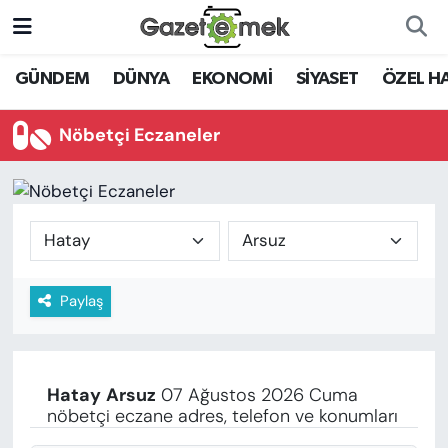
DÜNYA
Nöbetçi Eczaneler
GÜNDEM
DÜNYA
EKONOMİ
SİYASET
ÖZEL H
EKONOMİ
Hava Durumu
Nöbetçi Eczaneler
EMEK HABERLERİ
İstanbul Namaz Vakitleri
YENİ MEDYADA EMEK
Trafik Durumu
GAZETECİLİĞİNİ GELİŞTİRMEK
Süper Lig Puan Durumu ve Fikstür
Paylaş
FAYDALI BİLGİLER
Tüm Manşetler
GÜNDEM
Son Dakika Haberleri
Hatay
Arsuz
07 Ağustos 2026 Cuma
EĞİTİM
nöbetçi eczane adres, telefon ve konumları
Haber Arşivi