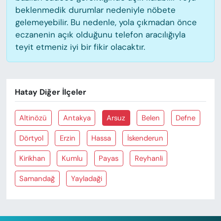
beklenmedik durumlar nedeniyle nöbete
gelemeyebilir. Bu nedenle, yola çıkmadan önce
eczanenin açık olduğunu telefon aracılığıyla
teyit etmeniz iyi bir fikir olacaktır.
Hatay Diğer İlçeler
Altinözü
Antakya
Arsuz
Belen
Defne
Dörtyol
Erzin
Hassa
İskenderun
Kirikhan
Kumlu
Payas
Reyhanli
Samandağ
Yayladaği