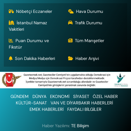
Nöbetçi Eczaneler
Hava Durumu
İstanbul Namaz
Trafik Durumu
Vakitleri
Puan Durumu ve
Tüm Manşetler
Fikstür
Son Dakika Haberleri
Haber Arşivi
GÜNDEM
DÜNYA
EKONOMİ
SİYASET
ÖZEL HABER
KÜLTÜR-SANAT
VAN VE DİYARBAKIR HABERLERİ
EMEK HABERLERİ
FAYDALI BİLGİLER
Haber Yazılımı:
TE Bilişim