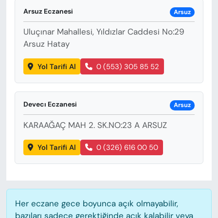
KADIN
Arsuz Eczanesi
Arsuz
SAĞLIK
Uluçınar Mahallesi, Yıldızlar Caddesi No:29
Arsuz Hatay
SPOR
Yol Tarifi Al
0 (553) 305 85 52
KÜLTÜR-SANAT
MAGAZİN
Devecı Eczanesi
Arsuz
KARAAĞAÇ MAH 2. SK.NO:23 A ARSUZ
ÖZEL HABER
Yol Tarifi Al
0 (326) 616 00 50
YAZAR KÖŞESİ
SİYASET
VAN VE DİYARBAKIR HABERLERİ
Her eczane gece boyunca açık olmayabilir,
bazıları sadece gerektiğinde açık kalabilir veya