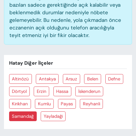
bazıları sadece gerektiğinde açık kalabilir veya
beklenmedik durumlar nedeniyle nöbete
gelemeyebilir. Bu nedenle, yola çıkmadan önce
eczanenin açık olduğunu telefon aracılığıyla
teyit etmeniz iyi bir fikir olacaktır.
Hatay Diğer İlçeler
Altinözü
Antakya
Arsuz
Belen
Defne
Dörtyol
Erzin
Hassa
İskenderun
Kirikhan
Kumlu
Payas
Reyhanli
Samandağ
Yayladaği