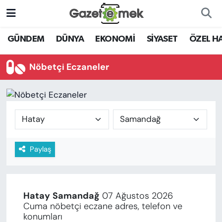
DÜNYA
Nöbetçi Eczaneler
GÜNDEM
DÜNYA
EKONOMİ
SİYASET
ÖZEL H
EKONOMİ
Hava Durumu
Nöbetçi Eczaneler
EMEK HABERLERİ
İstanbul Namaz Vakitleri
YENİ MEDYADA EMEK
Trafik Durumu
GAZETECİLİĞİNİ GELİŞTİRMEK
Süper Lig Puan Durumu ve Fikstür
Paylaş
FAYDALI BİLGİLER
Tüm Manşetler
GÜNDEM
Son Dakika Haberleri
Hatay
Samandağ
07 Ağustos 2026
EĞİTİM
Cuma nöbetçi eczane adres, telefon ve
Haber Arşivi
konumları