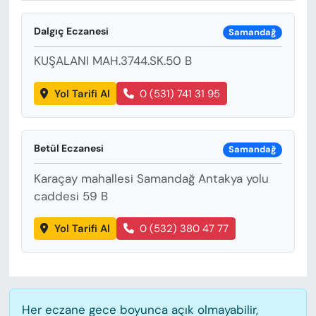
KADIN
Dalgıç Eczanesi
Samandağ
SAĞLIK
KUŞALANI MAH.3744.SK.50 B
SPOR
Yol Tarifi Al
0 (531) 741 31 95
KÜLTÜR-SANAT
Betül Eczanesi
MAGAZİN
Samandağ
Karaçay mahallesi Samandağ Antakya yolu
ÖZEL HABER
caddesi 59 B
YAZAR KÖŞESİ
Yol Tarifi Al
0 (532) 380 47 77
SİYASET
VAN VE DİYARBAKIR HABERLERİ
Her eczane gece boyunca açık olmayabilir,