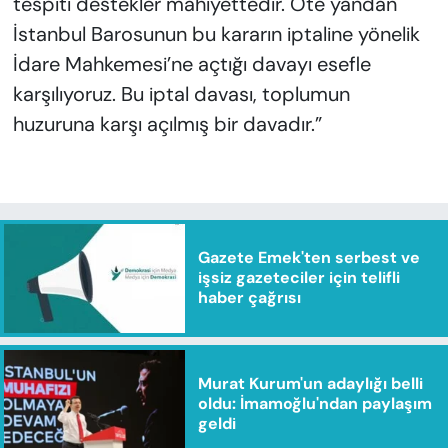
tespiti destekler mahiyettedir. Öte yandan
İstanbul Barosunun bu kararın iptaline yönelik
İdare Mahkemesi’ne açtığı davayı esefle
karşılıyoruz. Bu iptal davası, toplumun
huzuruna karşı açılmış bir davadır.”
Gazete Emek'ten serbest ve
işsiz gazeteciler için telifli
haber çağrısı
Murat Kurum'un adaylığı belli
oldu: İmamoğlu'ndan paylaşım
geldi