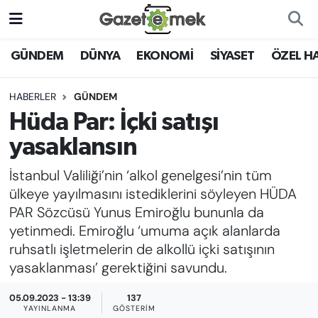
DÜNYA
Nöbetçi Eczaneler
GÜNDEM
DÜNYA
EKONOMİ
SİYASET
ÖZEL H
EKONOMİ
Hava Durumu
HABERLER
GÜNDEM
Hüda Par: İçki satışı
EMEK HABERLERİ
İstanbul Namaz Vakitleri
yasaklansın
YENİ MEDYADA EMEK
Trafik Durumu
İstanbul Valiliği’nin ‘alkol genelgesi’nin tüm
GAZETECİLİĞİNİ GELİŞTİRMEK
ülkeye yayılmasını istediklerini söyleyen HÜDA
Süper Lig Puan Durumu ve Fikstür
PAR Sözcüsü Yunus Emiroğlu bununla da
FAYDALI BİLGİLER
yetinmedi. Emiroğlu ‘umuma açık alanlarda
Tüm Manşetler
ruhsatlı işletmelerin de alkollü içki satışının
GÜNDEM
yasaklanması’ gerektiğini savundu.
Son Dakika Haberleri
EĞİTİM
05.09.2023 - 13:39
137
Haber Arşivi
YAYINLANMA
GÖSTERIM