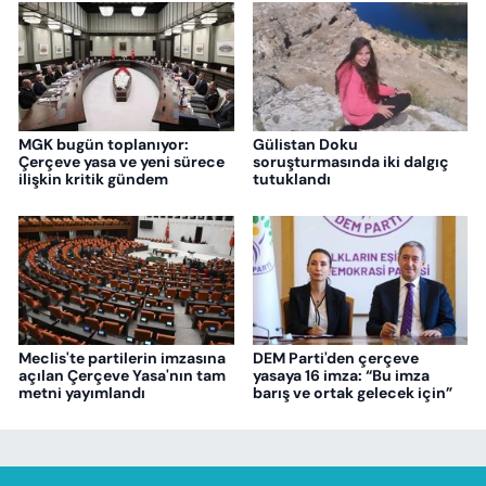
MGK bugün toplanıyor:
Gülistan Doku
Çerçeve yasa ve yeni sürece
soruşturmasında iki dalgıç
ilişkin kritik gündem
tutuklandı
Meclis'te partilerin imzasına
DEM Parti'den çerçeve
açılan Çerçeve Yasa'nın tam
yasaya 16 imza: “Bu imza
metni yayımlandı
barış ve ortak gelecek için”