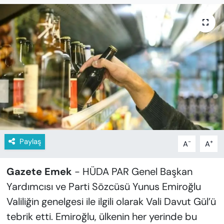
KADIN
SAĞLIK
SPOR
KÜLTÜR-SANAT
MAGAZİN
ÖZEL HABER
Paylaş
-
+
A
A
YAZAR KÖŞESİ
Gazete Emek
- HÜDA PAR Genel Başkan
SİYASET
Yardımcısı ve Parti Sözcüsü Yunus Emiroğlu
Valiliğin genelgesi ile ilgili olarak Vali Davut Gül’ü
VAN VE DİYARBAKIR HABERLERİ
tebrik etti. Emiroğlu, ülkenin her yerinde bu