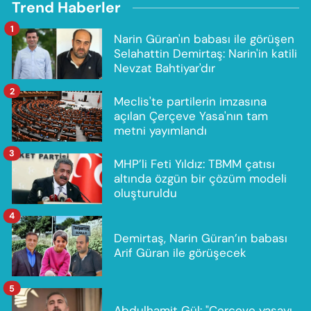
Trend Haberler
1
Narin Güran'ın babası ile görüşen
Selahattin Demirtaş: Narin'in katili
Nevzat Bahtiyar'dır
2
Meclis'te partilerin imzasına
açılan Çerçeve Yasa'nın tam
metni yayımlandı
3
MHP’li Feti Yıldız: TBMM çatısı
altında özgün bir çözüm modeli
oluşturuldu
4
Demirtaş, Narin Güran’ın babası
Arif Güran ile görüşecek
5
Abdulhamit Gül: "Çerçeve yasayı