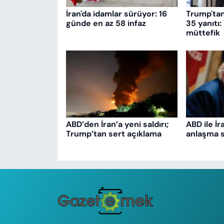
İran'da idamlar sürüyor: 16
Trump'ta
günde en az 58 infaz
35 yanıtı:
müttefik
ABD’den İran’a yeni saldırı;
ABD ile İr
Trump’tan sert açıklama
anlaşma s