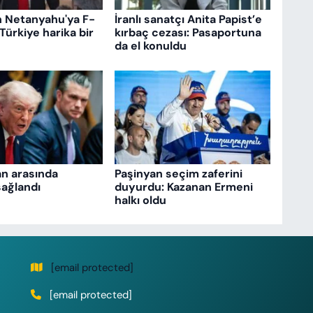
n Netanyahu'ya F-
İranlı sanatçı Anita Papist’e
 Türkiye harika bir
kırbaç cezası: Pasaportuna
da el konuldu
an arasında
Paşinyan seçim zaferini
ağlandı
duyurdu: Kazanan Ermeni
halkı oldu
[email protected]
[email protected]