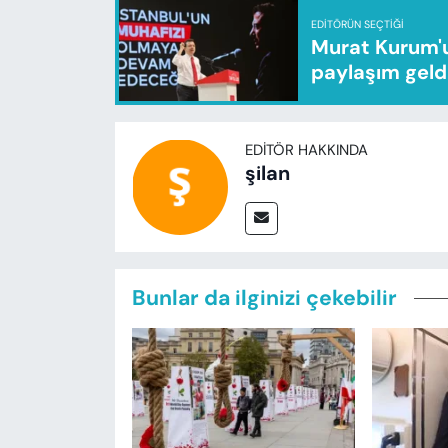
EDITÖRÜN SEÇTIĞI
Murat Kurum'u
paylaşım geld
EDITÖR HAKKINDA
şilan
Bunlar da ilginizi çekebilir