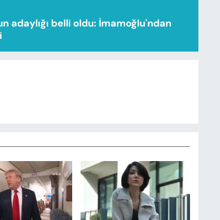
n adaylığı belli oldu: İmamoğlu'ndan
i