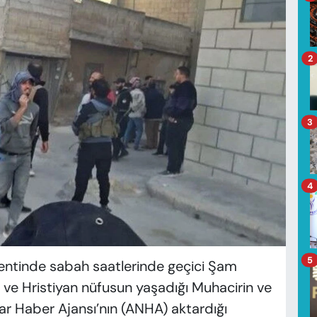
2
3
4
5
entinde sabah saatlerinde geçici Şam
vi ve Hristiyan nüfusun yaşadığı Muhacirin ve
ar Haber Ajansı’nın (ANHA) aktardığı