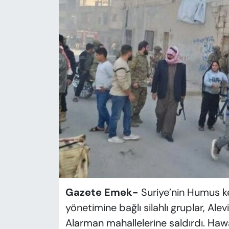
KADIN
SAĞLIK
SPOR
KÜLTÜR-SANAT
MAGAZİN
ÖZEL HABER
YAZAR KÖŞESİ
SİYASET
Gazete Emek-
Suriye’nin Humus k
yönetimine bağlı silahlı gruplar, Ale
VAN VE DİYARBAKIR HABERLERİ
Alarman mahallelerine saldırdı. Haw