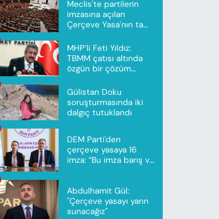
Meclis'te partilerin
imzasına açılan
Çerçeve Yasa'nın tam
metni yayımlandı
MHP’li Feti Yıldız:
TBMM çatısı altında
özgün bir çözüm
modeli oluşturuldu
Gülistan Doku
soruşturmasında iki
dalgıç tutuklandı
DEM Parti'den
çerçeve yasaya 16
imza: “Bu imza barış ve
ortak gelecek için”
Abdulhamit Gül:
"Çerçeve yasayı yarın
sunacağız"