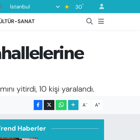
°
İstanbul
30
8
2
ÜLTÜR-SANAT
8
0
hallelerine
4
nı yitirdi, 10 kişi yaralandı.
-
+
A
A
Trend Haberler