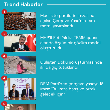
Trend Haberler
1
Meclis'te partilerin imzasına
açılan Çerçeve Yasa'nın tam
metni yayımlandı
2
MHP’li Feti Yıldız: TBMM çatısı
altında özgün bir çözüm modeli
oluşturuldu
3
Gülistan Doku soruşturmasında
iki dalgıç tutuklandı
4
DEM Parti'den çerçeve yasaya 16
imza: “Bu imza barış ve ortak
gelecek için”
5