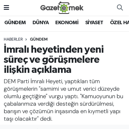
DÜNYA
Nöbetçi Eczaneler
GÜNDEM
DÜNYA
EKONOMİ
SİYASET
ÖZEL H
EKONOMİ
Hava Durumu
HABERLER
GÜNDEM
İmralı heyetinden yeni
EMEK HABERLERİ
İstanbul Namaz Vakitleri
süreç ve görüşmelere
YENİ MEDYADA EMEK
Trafik Durumu
ilişkin açıklama
GAZETECİLİĞİNİ GELİŞTİRMEK
DEM Parti İmralı Heyeti, yaptıkları tüm
Süper Lig Puan Durumu ve Fikstür
FAYDALI BİLGİLER
görüşmelerin "samimi ve umut verici düzeyde
Tüm Manşetler
olumlu geçtiğine" vurgu yaptı. "Kamuoyunun bu
GÜNDEM
çabalarımıza verdiği desteğin sürdürülmesi,
Son Dakika Haberleri
barışın ve çözümün inşasında en kıymetli yapı
EĞİTİM
taşı olacaktır" dedi.
Haber Arşivi