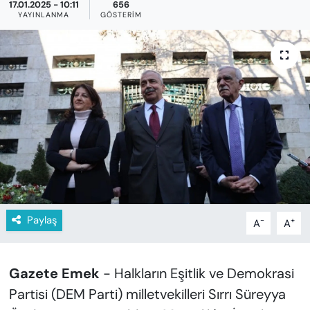
KADIN
17.01.2025 - 10:11
656
YAYINLANMA
GÖSTERIM
SAĞLIK
SPOR
KÜLTÜR-SANAT
MAGAZİN
ÖZEL HABER
YAZAR KÖŞESİ
Paylaş
-
+
A
A
SİYASET
Gazete Emek
- Halkların Eşitlik ve Demokrasi
VAN VE DİYARBAKIR HABERLERİ
Partisi (DEM Parti) milletvekilleri Sırrı Süreyya