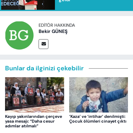
EDITÖR HAKKINDA
Bekir GÜNEŞ
Bunlar da ilginizi çekebilir
Kayıp yakınlarından çerçeve
‘Kaza’ ve ‘intihar’ denilmişti:
yasa mesajı: “Daha cesur
Çocuk ölümleri cinayet çıktı
adımlar atılmalı”