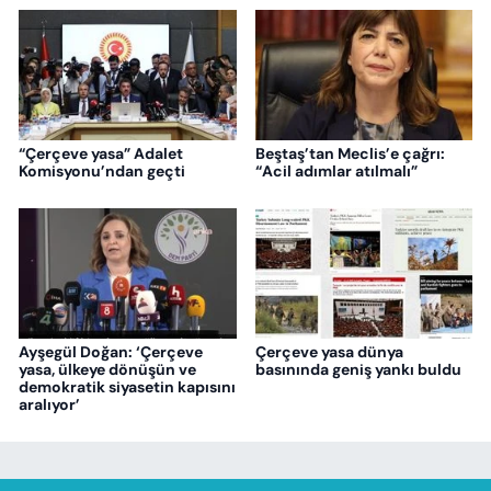
“Çerçeve yasa” Adalet
Beştaş’tan Meclis’e çağrı:
Komisyonu’ndan geçti
“Acil adımlar atılmalı”
Ayşegül Doğan: ‘Çerçeve
Çerçeve yasa dünya
yasa, ülkeye dönüşün ve
basınında geniş yankı buldu
demokratik siyasetin kapısını
aralıyor’