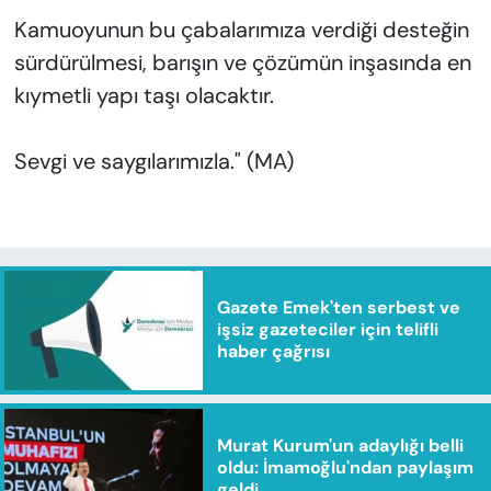
Kamuoyunun bu çabalarımıza verdiği desteğin
sürdürülmesi, barışın ve çözümün inşasında en
kıymetli yapı taşı olacaktır.
Sevgi ve saygılarımızla." (MA)
Gazete Emek'ten serbest ve
işsiz gazeteciler için telifli
haber çağrısı
Murat Kurum'un adaylığı belli
oldu: İmamoğlu'ndan paylaşım
geldi