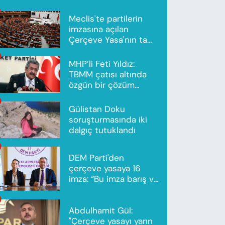
Meclis'te partilerin
imzasına açılan
Çerçeve Yasa'nın tam
metni yayımlandı
MHP’li Feti Yıldız:
TBMM çatısı altında
özgün bir çözüm
modeli oluşturuldu
Gülistan Doku
soruşturmasında iki
dalgıç tutuklandı
DEM Parti'den
çerçeve yasaya 16
imza: “Bu imza barış ve
ortak gelecek için”
Abdulhamit Gül:
"Çerçeve yasayı yarın