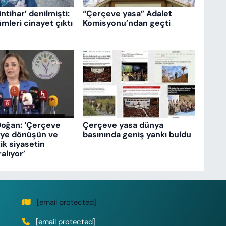
intihar’ denilmişti:
“Çerçeve yasa” Adalet
mleri cinayet çıktı
Komisyonu’ndan geçti
Doğan: ‘Çerçeve
Çerçeve yasa dünya
eye dönüşün ve
basınında geniş yankı buldu
k siyasetin
ralıyor’
[email protected]
[email protected]