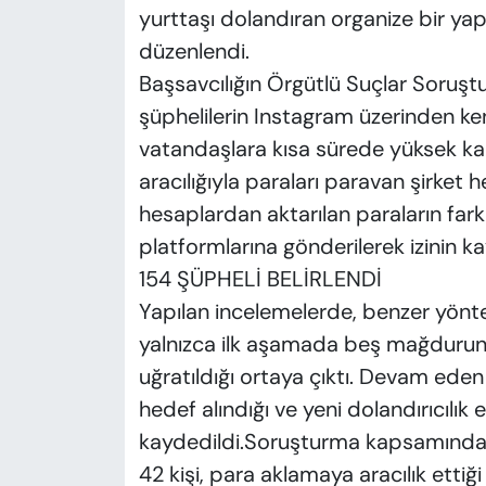
yurttaşı dolandıran organize bir ya
düzenlendi.
Başsavcılığın Örgütlü Suçlar Soruş
şüphelilerin Instagram üzerinden kend
vatandaşlara kısa sürede yüksek kar 
aracılığıyla paraları paravan şirket h
hesaplardan aktarılan paraların fark
platformlarına gönderilerek izinin kay
154 ŞÜPHELİ BELİRLENDİ
Yapılan incelemelerde, benzer yöntem
yalnızca ilk aşamada beş mağdurun
uğratıldığı ortaya çıktı. Devam ede
hedef alındığı ve yeni dolandırıcılık 
kaydedildi.Soruşturma kapsamında 50
42 kişi, para aklamaya aracılık ettiğ