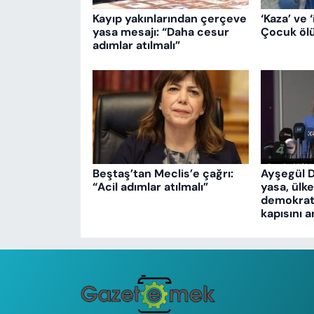
Kayıp yakınlarından çerçeve
‘Kaza’ ve ‘
yasa mesajı: “Daha cesur
Çocuk ölü
adımlar atılmalı”
Beştaş’tan Meclis’e çağrı:
Ayşegül 
“Acil adımlar atılmalı”
yasa, ülk
demokrati
kapısını a