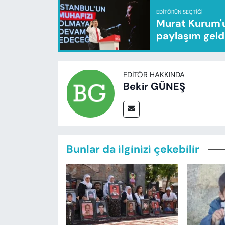
EDITÖRÜN SEÇTIĞI
Murat Kurum'u
paylaşım geld
EDITÖR HAKKINDA
Bekir GÜNEŞ
Bunlar da ilginizi çekebilir