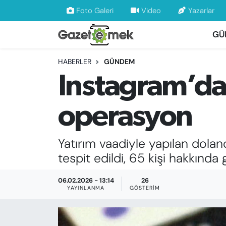
Foto Galeri
Video
Yazarlar
GÜ
DÜNYA
Nöbetçi Eczaneler
HABERLER
GÜNDEM
EKONOMİ
Hava Durumu
Instagram’da y
EMEK HABERLERİ
İstanbul Namaz Vakitleri
operasyon
YENİ MEDYADA EMEK GAZETECİLİĞİNİ
Trafik Durumu
GELİŞTİRMEK
Yatırım vaadiyle yapılan doland
Süper Lig Puan Durumu ve Fikstür
FAYDALI BİLGİLER
tespit edildi, 65 kişi hakkında g
Tüm Manşetler
GÜNDEM
06.02.2026 - 13:14
26
YAYINLANMA
GÖSTERIM
Son Dakika Haberleri
EĞİTİM
Haber Arşivi