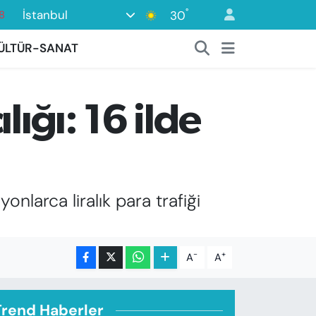
°
İstanbul
30
8
2
ÜLTÜR-SANAT
8
3
ığı: 16 ilde
4
onlarca liralık para trafiği
-
+
A
A
Trend Haberler