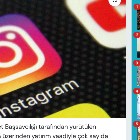
1
2
3
4
5
 Başsavcılığı tarafından yürütülen
üzerinden yatırım vaadiyle çok sayıda