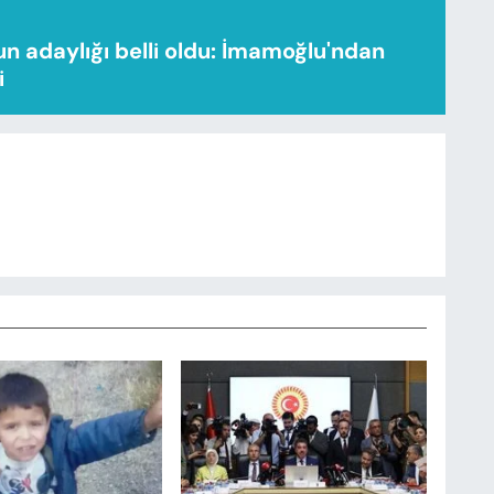
n adaylığı belli oldu: İmamoğlu'ndan
i