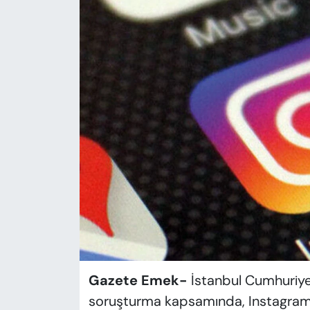
KADIN
SAĞLIK
SPOR
KÜLTÜR-SANAT
MAGAZİN
ÖZEL HABER
YAZAR KÖŞESİ
SİYASET
Gazete Emek-
İstanbul Cumhuriyet
VAN VE DİYARBAKIR HABERLERİ
soruşturma kapsamında, Instagram 