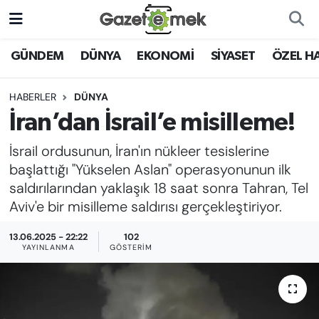
DÜNYA
Nöbetçi Eczaneler
GÜNDEM
DÜNYA
EKONOMİ
SİYASET
ÖZEL H
EKONOMİ
Hava Durumu
HABERLER
DÜNYA
İran’dan İsrail’e misilleme!
EMEK HABERLERİ
İstanbul Namaz Vakitleri
İsrail ordusunun, İran'ın nükleer tesislerine
YENİ MEDYADA EMEK
Trafik Durumu
başlattığı "Yükselen Aslan" operasyonunun ilk
GAZETECİLİĞİNİ GELİŞTİRMEK
saldırılarından yaklaşık 18 saat sonra Tahran, Tel
Süper Lig Puan Durumu ve Fikstür
Aviv'e bir misilleme saldırısı gerçekleştiriyor.
FAYDALI BİLGİLER
Tüm Manşetler
13.06.2025 - 22:22
102
YAYINLANMA
GÖSTERIM
GÜNDEM
Son Dakika Haberleri
EĞİTİM
Haber Arşivi