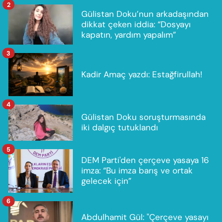
2
Gülistan Doku’nun arkadaşından
dikkat çeken iddia: “Dosyayı
kapatın, yardım yapalım”
3
Kadir Amaç yazdı: Estağfirullah!
4
Gülistan Doku soruşturmasında
iki dalgıç tutuklandı
5
DEM Parti'den çerçeve yasaya 16
imza: “Bu imza barış ve ortak
gelecek için”
6
Abdulhamit Gül: "Çerçeve yasayı