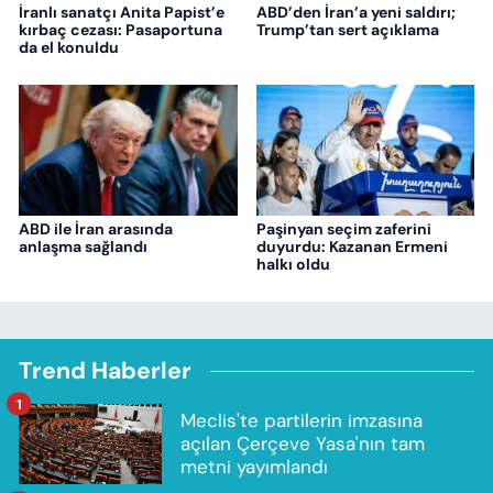
İranlı sanatçı Anita Papist’e
ABD’den İran’a yeni saldırı;
kırbaç cezası: Pasaportuna
Trump’tan sert açıklama
da el konuldu
ABD ile İran arasında
Paşinyan seçim zaferini
anlaşma sağlandı
duyurdu: Kazanan Ermeni
halkı oldu
Trend Haberler
1
Meclis'te partilerin imzasına
açılan Çerçeve Yasa'nın tam
metni yayımlandı