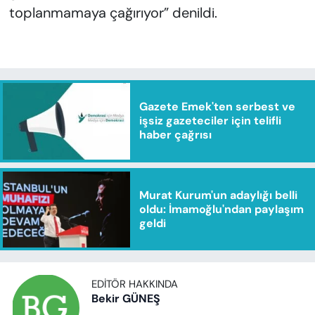
toplanmamaya çağırıyor” denildi.
Gazete Emek'ten serbest ve
işsiz gazeteciler için telifli
haber çağrısı
Murat Kurum'un adaylığı belli
oldu: İmamoğlu'ndan paylaşım
geldi
EDITÖR HAKKINDA
Bekir GÜNEŞ