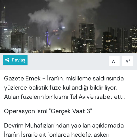
KADIN
SAĞLIK
SPOR
KÜLTÜR-SANAT
Paylaş
-
+
A
A
MAGAZİN
Gazete Emek - İran'ın, misilleme saldırısında
ÖZEL HABER
yüzlerce balistik füze kullandığı bildiriliyor.
Atılan füzelerin bir kısmı Tel Aviv'e isabet etti.
YAZAR KÖŞESİ
Operasyon ismi "Gerçek Vaat 3"
SİYASET
Devrim Muhafızları'ndan yapılan açıklamada
VAN VE DİYARBAKIR HABERLERİ
İran'ın İsrail'e ait "onlarca hedefe, askeri