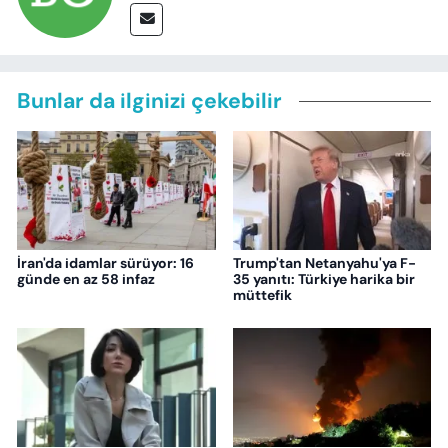
Bunlar da ilginizi çekebilir
İran'da idamlar sürüyor: 16
Trump'tan Netanyahu'ya F-
günde en az 58 infaz
35 yanıtı: Türkiye harika bir
müttefik