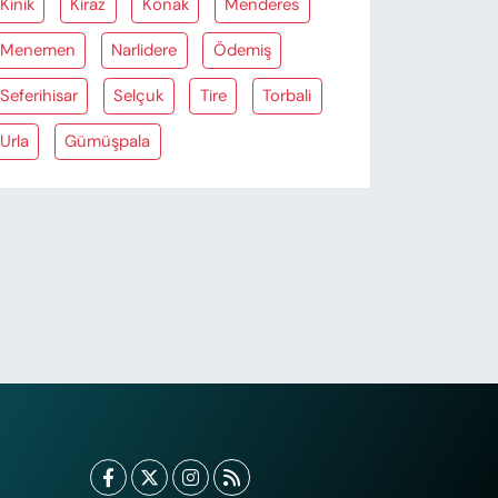
Kinik
Kiraz
Konak
Menderes
Menemen
Narlidere
Ödemiş
Seferihisar
Selçuk
Tire
Torbali
Urla
Gümüşpala