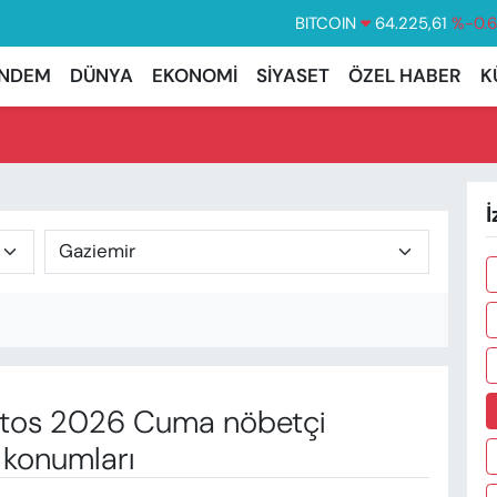
BITCOIN
64.225,61
%-0.
DOLAR
47,7143
%0.
NDEM
DÜNYA
EKONOMİ
SİYASET
ÖZEL HABER
K
EURO
55,0317
%-0.
STERLİN
64,2463
%0.
GRAM ALTIN
6510.40
%0.
İ
BİST100
13.799
%7
tos 2026 Cuma nöbetçi
 konumları