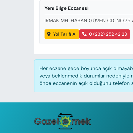
KADIN
Yenı Bılge Eczanesi
SAĞLIK
IRMAK MH. HASAN GÜVEN CD. NO:75 
SPOR
Yol Tarifi Al
0 (232) 252 42 28
KÜLTÜR-SANAT
MAGAZİN
Her eczane gece boyunca açık olmayabilir
veya beklenmedik durumlar nedeniyle n
ÖZEL HABER
önce eczanenin açık olduğunu telefon aracı
YAZAR KÖŞESİ
SİYASET
VAN VE DİYARBAKIR HABERLERİ