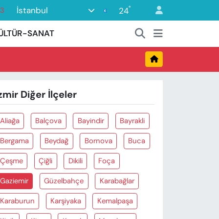
°
İstanbul
24
63
16
ÜLTÜR-SANAT
02
07
45
zmir Diğer İlçeler
0
Aliağa
Balçova
Bayindir
Bayrakli
Bergama
Beydağ
Bornova
Buca
Çeşme
Çiğli
Dikili
Foça
Gaziemir
Güzelbahçe
Karabağlar
Karaburun
Karşiyaka
Kemalpaşa