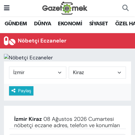
DÜNYA
Nöbetçi Eczaneler
GÜNDEM
DÜNYA
EKONOMİ
SİYASET
ÖZEL H
EKONOMİ
Hava Durumu
Nöbetçi Eczaneler
EMEK HABERLERİ
İstanbul Namaz Vakitleri
YENİ MEDYADA EMEK
Trafik Durumu
GAZETECİLİĞİNİ GELİŞTİRMEK
Süper Lig Puan Durumu ve Fikstür
Paylaş
FAYDALI BİLGİLER
Tüm Manşetler
GÜNDEM
Son Dakika Haberleri
İzmir
Kiraz
08 Ağustos 2026 Cumartesi
EĞİTİM
nöbetçi eczane adres, telefon ve konumları
Haber Arşivi