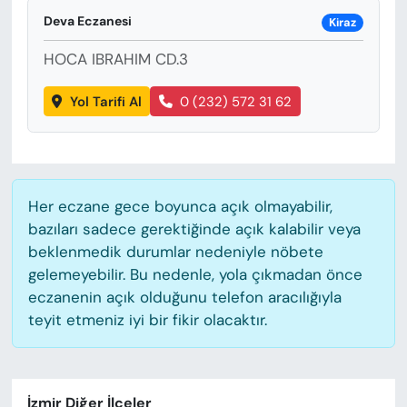
KADIN
Deva Eczanesi
Kiraz
SAĞLIK
HOCA IBRAHIM CD.3
SPOR
Yol Tarifi Al
0 (232) 572 31 62
KÜLTÜR-SANAT
MAGAZİN
Her eczane gece boyunca açık olmayabilir,
bazıları sadece gerektiğinde açık kalabilir veya
ÖZEL HABER
beklenmedik durumlar nedeniyle nöbete
gelemeyebilir. Bu nedenle, yola çıkmadan önce
YAZAR KÖŞESİ
eczanenin açık olduğunu telefon aracılığıyla
teyit etmeniz iyi bir fikir olacaktır.
SİYASET
VAN VE DİYARBAKIR HABERLERİ
İzmir Diğer İlçeler