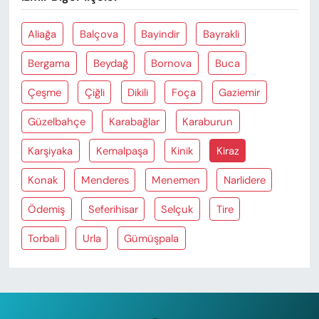
Aliağa
Balçova
Bayindir
Bayrakli
Bergama
Beydağ
Bornova
Buca
Çeşme
Çiğli
Dikili
Foça
Gaziemir
Güzelbahçe
Karabağlar
Karaburun
Karşiyaka
Kemalpaşa
Kinik
Kiraz
Konak
Menderes
Menemen
Narlidere
Ödemiş
Seferihisar
Selçuk
Tire
Torbali
Urla
Gümüşpala