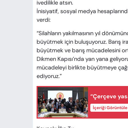
ivedilikle atsın.
İnisiyatif, sosyal medya hesapların
verdi:
“Silahların yakılmasının yıl dönümün
büyütmek için buluşuyoruz. Barış ir
büyütmek ve barış mücadelesini or
Dikmen Kapısı’nda yan yana geliyoruz
mücadeleyi birlikte büyütmeye çağırıyo
ediyoruz.”
“Çerçeve yas
İçeriği Görüntül