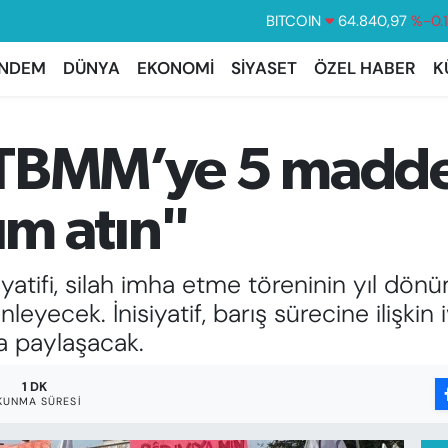
DOLAR
47,7436
%0.
EURO
55,2510
%0.
NDEM
DÜNYA
EKONOMİ
SİYASET
ÖZEL HABER
K
STERLİN
64,4811
%0.
GRAM ALTIN
6660.55
%
TBMM’ye 5 maddel
BİST100
13.779
%-
ım atın"
isiyatifi, silah imha etme töreninin yıl
ecek. İnisiyatif, barış sürecine ilişkin iv
la paylaşacak.
1 DK
KUNMA SÜRESI