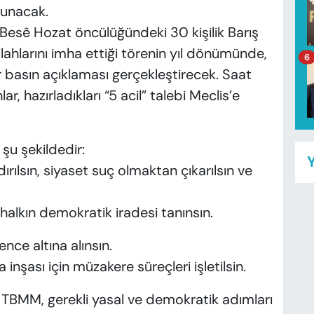
sunacak.
 Besê Hozat öncülüğündeki 30 kişilik Barış
hlarını imha ettiği törenin yıl dönümünde,
6
basın açıklaması gerçekleştirecek. Saat
, hazırladıkları “5 acil” talebi Meclis’e
şu şekildedir:
Y
ılsın, siyaset suç olmaktan çıkarılsın ve
halkın demokratik iradesi tanınsın.
nce altına alınsın.
inşası için müzakere süreçleri işletilsin.
çin TBMM, gerekli yasal ve demokratik adımları