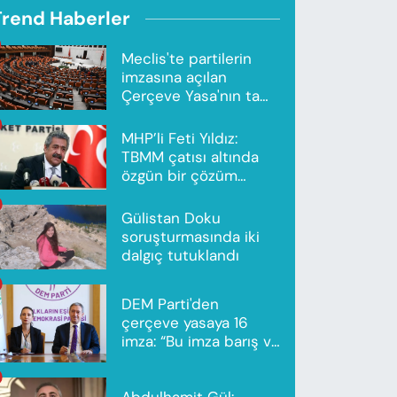
Trend Haberler
Meclis'te partilerin
imzasına açılan
Çerçeve Yasa'nın tam
metni yayımlandı
MHP’li Feti Yıldız:
TBMM çatısı altında
özgün bir çözüm
modeli oluşturuldu
Gülistan Doku
soruşturmasında iki
dalgıç tutuklandı
DEM Parti'den
çerçeve yasaya 16
imza: “Bu imza barış ve
ortak gelecek için”
Abdulhamit Gül: