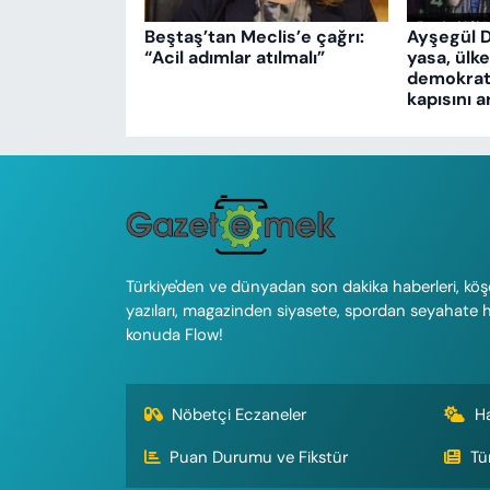
Beştaş’tan Meclis’e çağrı:
Ayşegül 
“Acil adımlar atılmalı”
yasa, ülk
demokrati
kapısını a
Türkiye'den ve dünyadan son dakika haberleri, köş
yazıları, magazinden siyasete, spordan seyahate 
konuda Flow!
Nöbetçi Eczaneler
H
Puan Durumu ve Fikstür
Tü