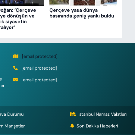
Doğan: ‘Çerçeve
Çerçeve yasa dünya
eye dönüşün ve
basınında geniş yankı buldu
k siyasetin
ralıyor’
[email protected]
[email protected]
e
[email protected]
her
ava Durumu
İstanbul Namaz Vakitleri
m Manşetler
Son Dakika Haberleri