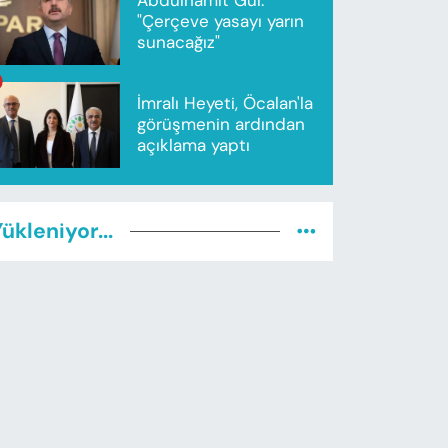
"Çerçeve yasayı yarın
sunacağız"
İmralı Heyeti, Öcalan'la
görüşmenin ardından
açıklama yaptı
ükleniyor...