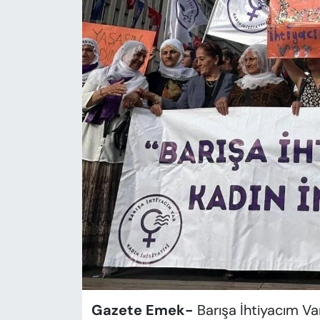
KADIN
SAĞLIK
SPOR
KÜLTÜR-SANAT
MAGAZİN
ÖZEL HABER
YAZAR KÖŞESİ
SİYASET
VAN VE DİYARBAKIR HABERLERİ
Gazete Emek-
Barışa İhtiyacım Var