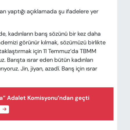
dan yaptığı açıklamada şu ifadelere yer
de, kadınların barış sözünü bir kez daha
ademizi görünür kılmak, sözümüzü birlikte
taklaştırmak için 11 Temmuz’da TBMM
. Barışta ısrar eden bütün kadınları
ruz. Jin, jiyan, azadî. Barış için ısrar
a” Adalet Komisyonu’ndan geçti
e