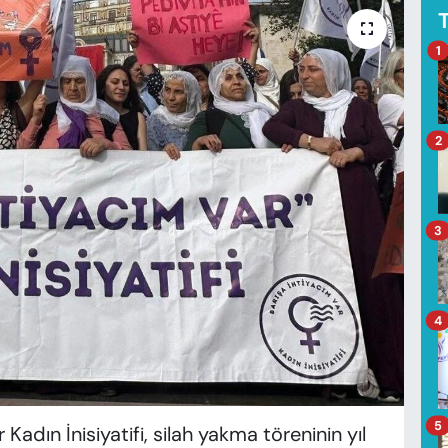
1
2
3
4
5
 Kadın İnisiyatifi, silah yakma töreninin yıl