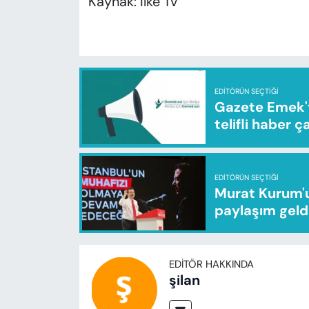
Kaynak: İlke Tv
EDITÖRÜN SEÇTIĞI
Gazete Emek'te
telifli haber ç
EDITÖRÜN SEÇTIĞI
Murat Kurum'u
paylaşım geld
EDITÖR HAKKINDA
şilan