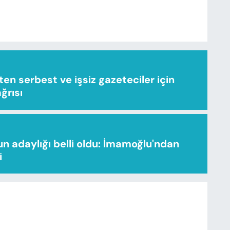
n serbest ve işsiz gazeteciler için
ağrısı
n adaylığı belli oldu: İmamoğlu'ndan
i