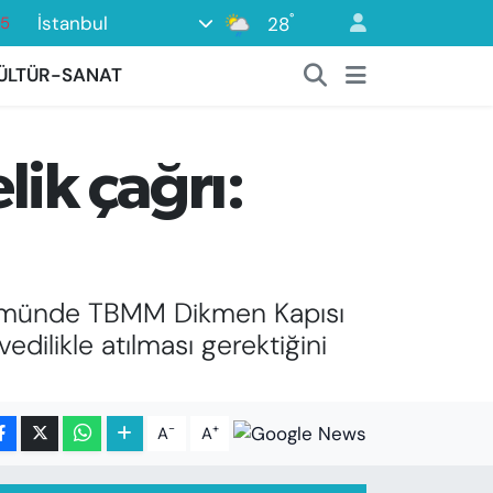
°
İstanbul
28
18
32
ÜLTÜR-SANAT
38
0
ik çağrı:
14
 dönümünde TBMM Dikmen Kapısı
edilikle atılması gerektiğini
-
+
A
A