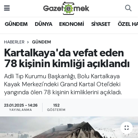
DÜNYA
Nöbetçi Eczaneler
GÜNDEM
DÜNYA
EKONOMİ
SİYASET
ÖZEL H
EKONOMİ
Hava Durumu
HABERLER
GÜNDEM
Kartalkaya'da vefat eden
EMEK HABERLERİ
İstanbul Namaz Vakitleri
78 kişinin kimliği açıklandı
YENİ MEDYADA EMEK
Trafik Durumu
Adli Tıp Kurumu Başkanlığı, Bolu Kartalkaya
GAZETECİLİĞİNİ GELİŞTİRMEK
Kayak Merkezi'ndeki Grand Kartal Otel'deki
Süper Lig Puan Durumu ve Fikstür
yangında ölen 78 kişinin kimliklerini açıkladı.
FAYDALI BİLGİLER
Tüm Manşetler
23.01.2025 - 14:26
152
GÜNDEM
YAYINLANMA
GÖSTERIM
Son Dakika Haberleri
EĞİTİM
Haber Arşivi