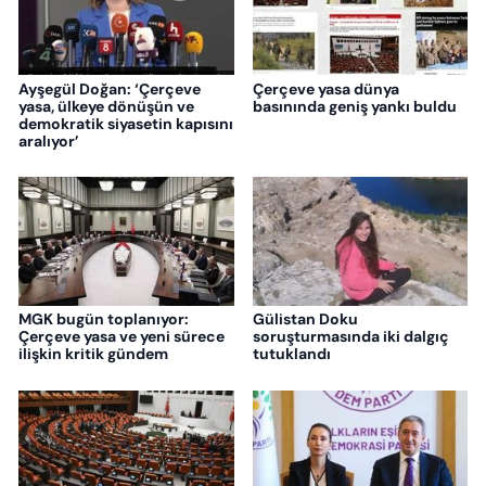
Ayşegül Doğan: ‘Çerçeve
Çerçeve yasa dünya
yasa, ülkeye dönüşün ve
basınında geniş yankı buldu
demokratik siyasetin kapısını
aralıyor’
MGK bugün toplanıyor:
Gülistan Doku
Çerçeve yasa ve yeni sürece
soruşturmasında iki dalgıç
ilişkin kritik gündem
tutuklandı