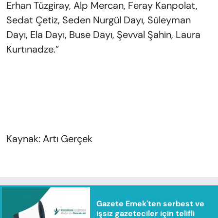
Erhan Tüzgı̇ray, Alp Mercan, Feray Kanpolat,
Sedat Çetı̇z, Seden Nurgül Dayı, Süleyman
Dayı, Ela Dayı, Buse Dayı, Şevval Şahı̇n, Laura
Kurtınadze.”
Kaynak: Artı Gerçek
Gazete Emek'ten serbest ve
işsiz gazeteciler için telifli