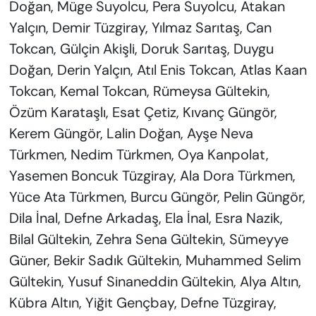
Doğan, Müge Suyolcu, Pera Suyolcu, Atakan
Yalçın, Demir Tüzgı̇ray, Yılmaz Sarıtaş, Can
Tokcan, Gülçin Akı̇şli, Doruk Sarıtaş, Duygu
Doğan, Derin Yalçın, Atıl Enis Tokcan, Atlas Kaan
Tokcan, Kemal Tokcan, Rümeysa Gültekı̇n,
Özüm Karataşlı, Esat Çetı̇z, Kıvanç Güngör,
Kerem Güngör, Lalin Doğan, Ayşe Neva
Türkmen, Nedim Türkmen, Oya Kanpolat,
Yasemen Boncuk Tüzgı̇ray, Ala Dora Türkmen,
Yüce Ata Türkmen, Burcu Güngör, Pelin Güngör,
Dila İnal, Defne Arkadaş, Ela İnal, Esra Nazı̇k,
Bilal Gültekı̇n, Zehra Sena Gültekı̇n, Sümeyye
Güner, Bekir Sadık Gültekı̇n, Muhammed Selim
Gültekı̇n, Yusuf Sinaneddin Gültekı̇n, Alya Altın,
Kübra Altın, Yiğit Gençbay, Defne Tüzgı̇ray,