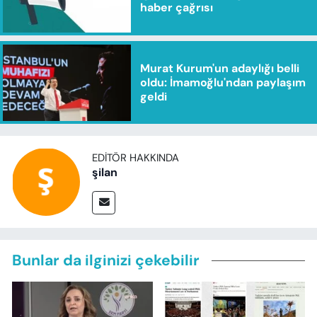
haber çağrısı
Murat Kurum'un adaylığı belli
oldu: İmamoğlu'ndan paylaşım
geldi
EDITÖR HAKKINDA
şilan
Bunlar da ilginizi çekebilir