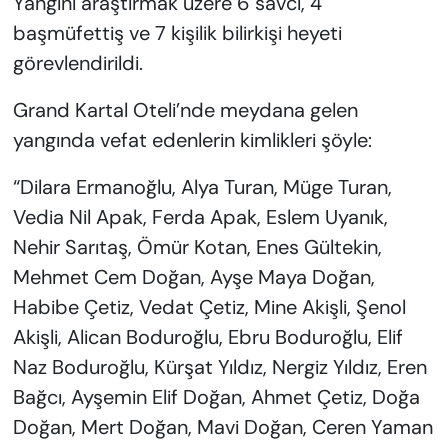
Yangını araştırmak üzere 6 savcı, 4
başmüfettiş ve 7 kişilik bilirkişi heyeti
görevlendirildi.
Grand Kartal Oteli’nde meydana gelen
yangında vefat edenlerin kimlikleri şöyle:
“Dilara Ermanoğlu, Alya Turan, Müge Turan,
Vedia Nil Apak, Ferda Apak, Eslem Uyanık,
Nehir Sarıtaş, Ömür Kotan, Enes Gültekı̇n,
Mehmet Cem Doğan, Ayşe Maya Doğan,
Habibe Çetı̇z, Vedat Çetı̇z, Mine Akı̇şli, Şenol
Akı̇şli, Alican Boduroğlu, Ebru Boduroğlu, Elif
Naz Boduroğlu, Kürşat Yıldız, Nergiz Yıldız, Eren
Bağcı, Ayşemin Elif Doğan, Ahmet Çetı̇z, Doğa
Doğan, Mert Doğan, Mavi Doğan, Ceren Yaman