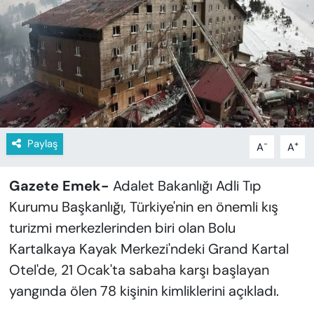
KADIN
SAĞLIK
SPOR
KÜLTÜR-SANAT
Paylaş
-
+
A
A
MAGAZİN
Gazete Emek-
Adalet Bakanlığı Adli Tıp
ÖZEL HABER
Kurumu Başkanlığı, Türkiye'nin en önemli kış
YAZAR KÖŞESİ
turizmi merkezlerinden biri olan Bolu
Kartalkaya Kayak Merkezi'ndeki Grand Kartal
SİYASET
Otel'de, 21 Ocak'ta sabaha karşı başlayan
yangında ölen 78 kişinin kimliklerini açıkladı.
VAN VE DİYARBAKIR HABERLERİ