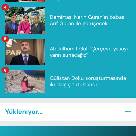
4
Demirtaş, Narin Güran’ın babası
Arif Güran ile görüşecek
5
Abdulhamit Gül: "Çerçeve yasayı
yarın sunacağız"
6
Gülistan Doku soruşturmasında
iki dalgıç tutuklandı
Yükleniyor...