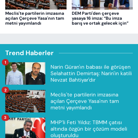
Meclis'te partilerin imzasına
DEM Parti'den çerçeve
açılan Çerçeve Yasa'nın tam
yasaya 16 imza: “Bu imza
metni yayımlandı
barış ve ortak gelecek için”
Trend Haberler
1
Narin Güran'ın babası ile görüşen
Selahattin Demirtaş: Narin'in katili
Nevzat Bahtiyar'dır
2
Meclis'te partilerin imzasına
açılan Çerçeve Yasa'nın tam
metni yayımlandı
3
MHP’li Feti Yıldız: TBMM çatısı
altında özgün bir çözüm modeli
oluşturuldu