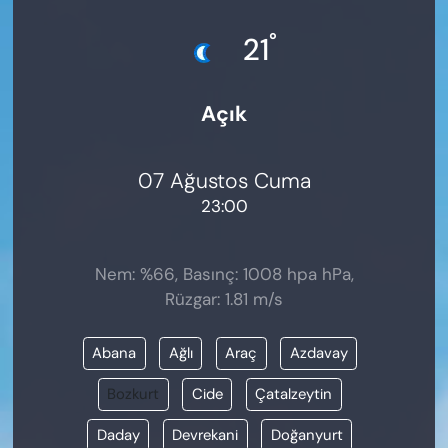
KADIN
°
21
SAĞLIK
Açık
SPOR
KÜLTÜR-SANAT
07 Ağustos Cuma
23:00
MAGAZİN
ÖZEL HABER
Nem: %66, Basınç: 1008 hpa hPa,
Rüzgar: 1.81 m/s
YAZAR KÖŞESİ
Abana
Ağlı
Araç
Azdavay
SİYASET
Bozkurt
Cide
Çatalzeytin
VAN VE DİYARBAKIR HABERLERİ
Daday
Devrekani
Doğanyurt