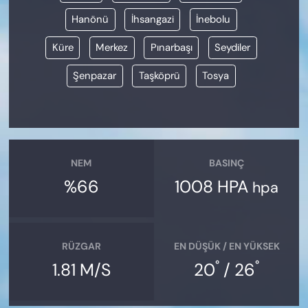
Hanönü
İhsangazi
İnebolu
Küre
Merkez
Pınarbaşı
Seydiler
Şenpazar
Taşköprü
Tosya
NEM
BASINÇ
%66
1008 HPA
hpa
RÜZGAR
EN DÜŞÜK / EN YÜKSEK
°
°
1.81 M/S
20
/ 26