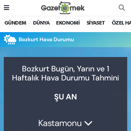
DÜNYA
Nöbetçi Eczaneler
GÜNDEM
DÜNYA
EKONOMİ
SİYASET
ÖZEL H
EKONOMİ
Hava Durumu
Bozkurt Hava Durumu
EMEK HABERLERİ
İstanbul Namaz Vakitleri
YENİ MEDYADA EMEK
Trafik Durumu
Bozkurt Bugün, Yarın ve 1
GAZETECİLİĞİNİ GELİŞTİRMEK
Haftalık Hava Durumu Tahmini
Süper Lig Puan Durumu ve Fikstür
FAYDALI BİLGİLER
ŞU AN
Tüm Manşetler
GÜNDEM
Son Dakika Haberleri
EĞİTİM
Kastamonu
Haber Arşivi