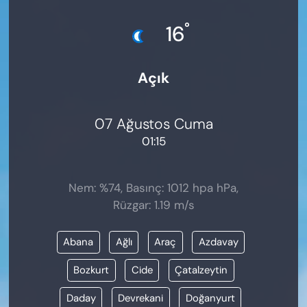
KADIN
°
16
SAĞLIK
Açık
SPOR
KÜLTÜR-SANAT
07 Ağustos Cuma
01:15
MAGAZİN
ÖZEL HABER
Nem: %74, Basınç: 1012 hpa hPa,
Rüzgar: 1.19 m/s
YAZAR KÖŞESİ
Abana
Ağlı
Araç
Azdavay
SİYASET
Bozkurt
Cide
Çatalzeytin
VAN VE DİYARBAKIR HABERLERİ
Daday
Devrekani
Doğanyurt