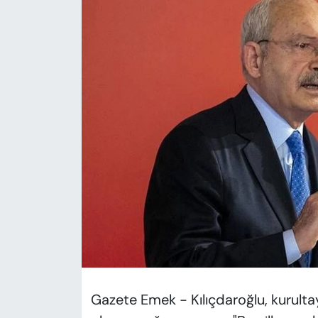
KADIN
SAĞLIK
SPOR
KÜLTÜR-SANAT
MAGAZİN
ÖZEL HABER
YAZAR KÖŞESİ
SİYASET
VAN VE DİYARBAKIR HABERLERİ
Gazete Emek - Kılıçdaroğlu, kurulta