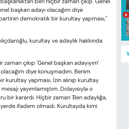
başkanlıktan beri hiçbir zaman çıkıp 'Genel
enel başkan adayı olacağım diye
6
rtinin demokratik bir kurultay yapması,"
lıçdaroğlu, kurultay ve adaylık hakkında
Y
bir zaman çıkıp 'Genel başkan adayıyım'
ı olacağım diye konuşmadım. Benim
 kurultay yapması. İzin alınıp kurultay
ma mesajı yayımlamıştım. Dolayısıyla o
u bir karardı. Hiçbir zaman 'Ben adaylığa,
r yerde ifadem olmadı. Kurultayda kimi