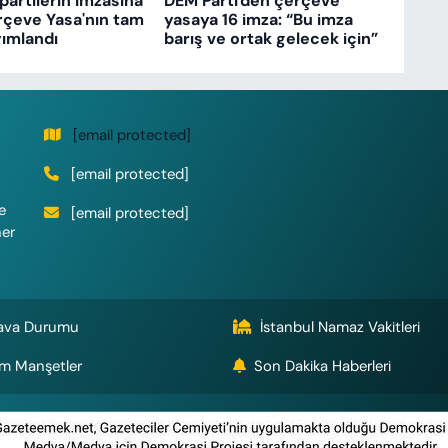
partilerin imzasına
DEM Parti'den çerçeve
rçeve Yasa'nın tam
yasaya 16 imza: “Bu imza
ımlandı
barış ve ortak gelecek için”
[email protected]
[email protected]
e
[email protected]
her
ava Durumu
İstanbul Namaz Vakitleri
m Manşetler
Son Dakika Haberleri