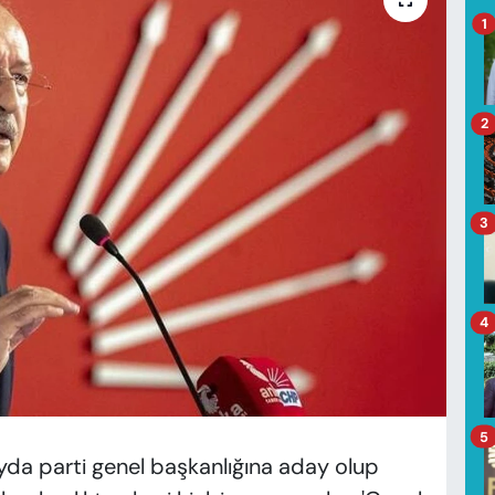
1
2
3
4
5
yda parti genel başkanlığına aday olup