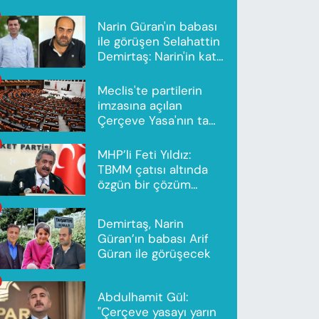
Narin Güran'ın babası
ile görüşen Selahattin
Demirtaş: Narin'in katili
Nevzat Bahtiyar'dır
Meclis'te partilerin
imzasına açılan
Çerçeve Yasa'nın tam
metni yayımlandı
MHP’li Feti Yıldız:
TBMM çatısı altında
özgün bir çözüm
modeli oluşturuldu
Demirtaş, Narin
Güran’ın babası Arif
Güran ile görüşecek
Abdulhamit Gül:
"Çerçeve yasayı yarın