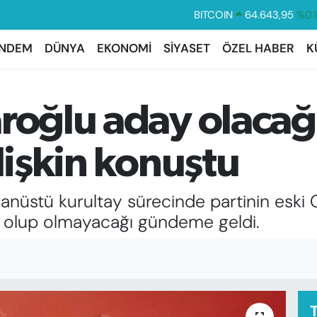
DOLAR
47,6704
%
EURO
55,0406
%-0.
NDEM
DÜNYA
EKONOMİ
SİYASET
ÖZEL HABER
K
STERLİN
64,2143
%
GRAM ALTIN
6500.87
%0.
roğlu aday olacağ
BİST100
13.799
%7
BITCOIN
64.643,95
%0.
ilişkin konuştu
anüstü kurultay sürecinde partinin eski
y olup olmayacağı gündeme geldi.