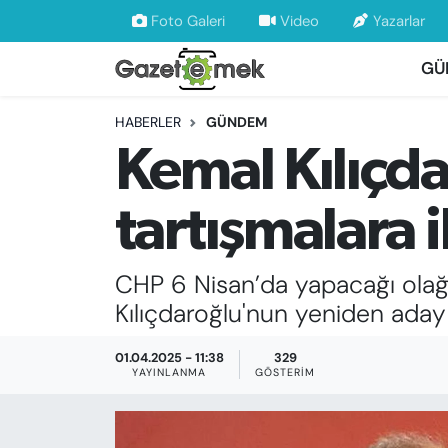
Foto Galeri
Video
Yazarlar
GÜ
DÜNYA
Nöbetçi Eczaneler
HABERLER
GÜNDEM
EKONOMİ
Hava Durumu
Kemal Kılıçda
EMEK HABERLERİ
İstanbul Namaz Vakitleri
tartışmalara 
YENİ MEDYADA EMEK GAZETECİLİĞİNİ
Trafik Durumu
GELİŞTİRMEK
CHP 6 Nisan’da yapacağı olağ
Süper Lig Puan Durumu ve Fikstür
FAYDALI BİLGİLER
Kılıçdaroğlu'nun yeniden ada
Tüm Manşetler
GÜNDEM
01.04.2025 - 11:38
329
YAYINLANMA
GÖSTERIM
Son Dakika Haberleri
EĞİTİM
Haber Arşivi