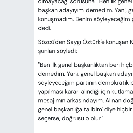
olmayacağı sorusuna, "Ben ilk genel 
başkan adayıyım' demedim. Yani, g
konuşmadım. Benim söyleyeceğim pa
dedi.
Sözcü'den Saygı Öztürk'e konuşan Kı
şunları söyledi:
"Ben ilk genel başkanlıktan beri hiç
demedim. Yani, genel başkan aday
söyleyeceğim partinin demokratik bir
yapılması kararı alındığı için kutla
mesajımın arkasındayım. Alınan doğr
genel başkanlığa talibim' diye hiçbi
seçerse, doğrusu o olur."