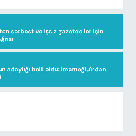
n serbest ve işsiz gazeteciler için
ağrısı
n adaylığı belli oldu: İmamoğlu'ndan
i