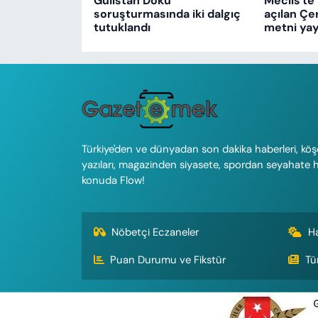
Gülistan Doku
Meclis'te 
soruşturmasında iki dalgıç
açılan Çe
tutuklandı
metni yay
Türkiye'den ve dünyadan son dakika haberleri, köş
yazıları, magazinden siyasete, spordan seyahate 
konuda Flow!
Nöbetçi Eczaneler
H
Puan Durumu ve Fikstür
Tü