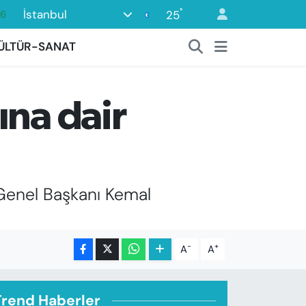
°
İstanbul
25
0
08
ÜLTÜR-SANAT
0
12
ına dair
0
16
 Genel Başkanı Kemal
-
+
A
A
Trend Haberler