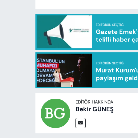
EDITÖRÜN SEÇTIĞI
Gazete Emek'te
telifli haber ç
EDITÖRÜN SEÇTIĞI
Murat Kurum'u
paylaşım geld
EDITÖR HAKKINDA
Bekir GÜNEŞ