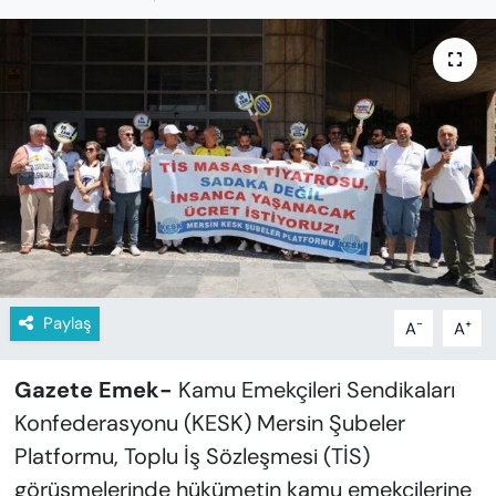
KADIN
SAĞLIK
SPOR
KÜLTÜR-SANAT
MAGAZİN
ÖZEL HABER
Paylaş
-
+
A
A
YAZAR KÖŞESİ
Gazete Emek-
Kamu Emekçileri Sendikaları
SİYASET
Konfederasyonu (KESK) Mersin Şubeler
Platformu, Toplu İş Sözleşmesi (TİS)
VAN VE DİYARBAKIR HABERLERİ
görüşmelerinde hükümetin kamu emekçilerine