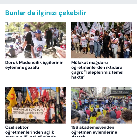
Bunlar da ilginizi çekebilir
Doruk Madencilik işçilerinin
Mülakat mağduru
eylemine gözaltı
öğretmenlerden iktidara
çağrı: "Taleplerimiz temel
haktır"
Özel sektör
196 akademisyenden
öğretmenlerinden açlık
öğretmen eylemlerine