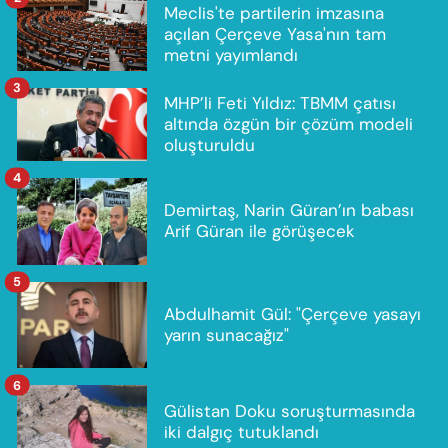
Meclis'te partilerin imzasına
açılan Çerçeve Yasa'nın tam
metni yayımlandı
3
MHP’li Feti Yıldız: TBMM çatısı
altında özgün bir çözüm modeli
oluşturuldu
4
Demirtaş, Narin Güran’ın babası
Arif Güran ile görüşecek
5
Abdulhamit Gül: "Çerçeve yasayı
yarın sunacağız"
6
Gülistan Doku soruşturmasında
iki dalgıç tutuklandı