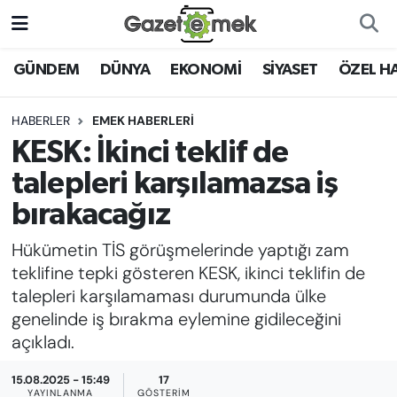
DÜNYA
Nöbetçi Eczaneler
GÜNDEM
DÜNYA
EKONOMİ
SİYASET
ÖZEL H
EKONOMİ
Hava Durumu
HABERLER
EMEK HABERLERİ
KESK: İkinci teklif de
EMEK HABERLERİ
İstanbul Namaz Vakitleri
talepleri karşılamazsa iş
YENİ MEDYADA EMEK
Trafik Durumu
bırakacağız
GAZETECİLİĞİNİ GELİŞTİRMEK
Hükümetin TİS görüşmelerinde yaptığı zam
Süper Lig Puan Durumu ve Fikstür
FAYDALI BİLGİLER
teklifine tepki gösteren KESK, ikinci teklifin de
Tüm Manşetler
talepleri karşılamaması durumunda ülke
GÜNDEM
genelinde iş bırakma eylemine gidileceğini
Son Dakika Haberleri
açıkladı.
EĞİTİM
15.08.2025 - 15:49
17
Haber Arşivi
YAYINLANMA
GÖSTERIM