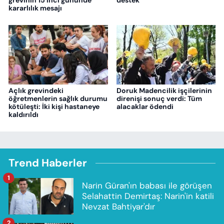
grevinin 15'inci gününde
destek
kararlılık mesajı
Açlık grevindeki
Doruk Madencilik işçilerinin
öğretmenlerin sağlık durumu
direnişi sonuç verdi: Tüm
kötüleşti: İki kişi hastaneye
alacaklar ödendi
kaldırıldı
Trend Haberler
1
Narin Güran'ın babası ile görüşen
Selahattin Demirtaş: Narin'in katili
Nevzat Bahtiyar'dır
2