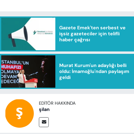
Gazete Emek'ten serbest ve
işsiz gazeteciler için telifli
haber çağrısı
Murat Kurum'un adaylığı belli
oldu: İmamoğlu'ndan paylaşım
geldi
EDITÖR HAKKINDA
şilan